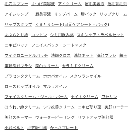
毛穴スプレー
まつげ美容液
アイクリーム
眉毛美容液
眉毛育毛剤
アイシャンプー
唇美容液
リップバーム
唇パック
リップクリーム
リップスクラブ
くまとりシート(目元ケアシート・パック)
あぶらとり紙
コットン
シミ用飲み薬
スキンケアトラベルセット
ニキビパッチ
フェイスパック・シートマスク
マイクロニードルパッチ
洗顔クロス
洗顔ネット
洗顔ブラシ
繭玉
電動洗顔ブラシ
美白クリーム
セラミドクリーム
プラセンタクリーム
ホホバオイル
スクワランオイル
ローズヒップオイル
マルラオイル
フェイスクリーム・ジェル・バーム
ナイトクリーム
ワセリン
ほうれい線クリーム
シワ改善クリーム
ニキビ塗り薬
美顔ローラー
美顔スチーマー
ウォーターピーリング
リフトアップ美顔器
小顔ベルト
毛穴吸引器
かっさプレート