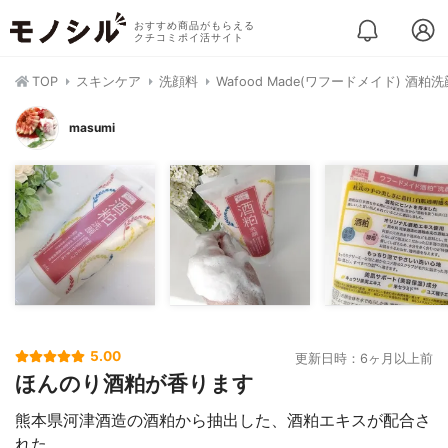
おすすめ商品がもらえる
クチコミポイ活サイト
TOP
スキンケア
洗顔料
Wafood Made(ワフードメイド) 酒粕洗
masumi
5.00
更新日時：6ヶ月以上前
ほんのり酒粕が香ります
熊本県河津酒造の酒粕から抽出した、酒粕エキスが配合さ
れた