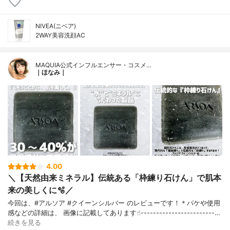
NIVEA(ニベア)
2WAY美容洗顔AC
MAQUIA公式インフルエンサー・コスメ…
｜ほなみ｜
4.00
＼【天然由来ミネラル】伝統ある「枠練り石けん」で肌本
来の美しくに🫧／
今回は、#アルソア #クイーンシルバー のレビューです！＊パケや使用
感などの詳細は、 画像に記載してあります☝︎------------------------…
続きを見る