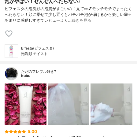
泡がやばい！ぜんぜんへたらない♪
ビフェスタの泡洗顔の泡質がすごいの！見て👀💕モッチモチでまったく
へたらない！顔に乗せて少し置くとパチパチ泡が弾けるから楽しい😆✨
あまりに感動しすぎてレビューより…
続きを見る
Bifesta(ビフェスタ)
泡洗顔 モイスト
ただのフレブル好き?
bubu
5.00