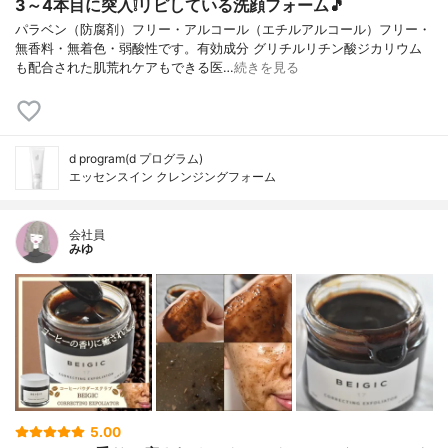
3～4本目に突入❕リピしている洗顔フォーム🎵
パラベン（防腐剤）フリー・アルコール（エチルアルコール）フリー・
無香料・無着色・弱酸性です。有効成分 グリチルリチン酸ジカリウム
も配合された肌荒れケアもできる医…
続きを見る
d program(d プログラム)
エッセンスイン クレンジングフォーム
会社員
みゆ
5.00