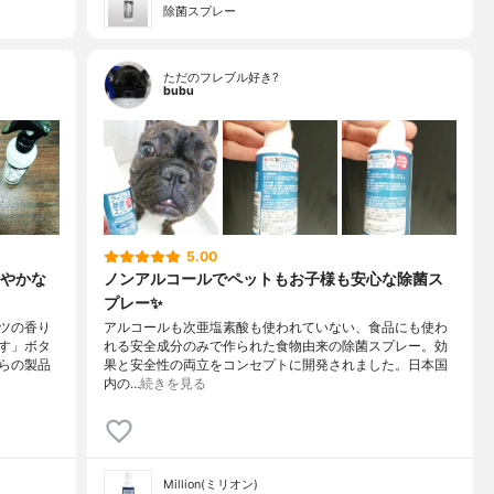
除菌スプレー
ただのフレブル好き?
bubu
5.00
やかな
ノンアルコールでペットもお子様も安心な除菌ス
プレー✨
ツの香り
アルコールも次亜塩素酸も使われていない、食品にも使わ
す」ボタ
れる安全成分のみで作られた食物由来の除菌スプレー。効
らの製品
果と安全性の両立をコンセプトに開発されました。日本国
内の…
続きを見る
Million(ミリオン)