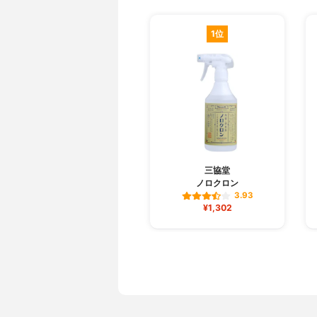
1位
三協堂
ノロクロン
3.93
¥1,302