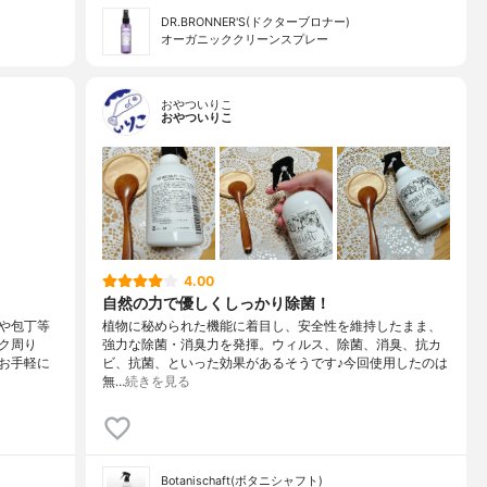
DR.BRONNER'S(ドクターブロナー)
オーガニッククリーンスプレー
おやついりこ
おやついりこ
4.00
自然の力で優しくしっかり除菌！
や包丁等
植物に秘められた機能に着目し、安全性を維持したまま、
ク周り
強力な除菌・消臭力を発揮。ウィルス、除菌、消臭、抗カ
お手軽に
ビ、抗菌、といった効果があるそうです♪今回使用したのは
無…
続きを見る
Botanischaft(ボタニシャフト)