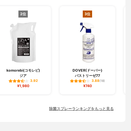
2位
3位
komorebi(コモレビ)
DOVER(ドーバー)
ジア
パストリーゼ77
3.92
3.88
(18)
¥1,980
¥740
除菌スプレーランキングをもっと見る