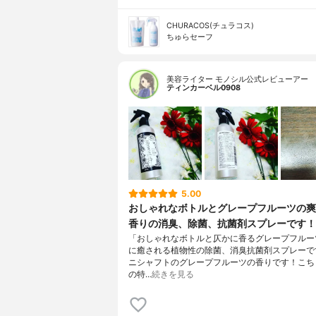
CHURACOS(チュラコス)
ちゅらセーフ
美容ライター モノシル公式レビューアー
ティンカーベル0908
5.00
おしゃれなボトルとグレープフルーツの爽
香りの消臭、除菌、抗菌剤スプレーです！
「おしゃれなボトルと仄かに香るグレープフルー
に癒される植物性の除菌、消臭抗菌剤スプレーで
ニシャフトのグレープフルーツの香りです！こち
の特…
続きを見る