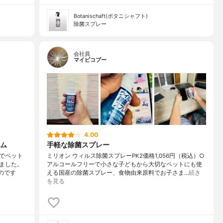
Botanischaft(ボタニシャフト)
除菌スプレー
会社員
マイピコブー
4.00
ム
手軽な除菌スプレー
でペット
ミリオン ウィルス除菌スプレーPK2価格1,056円（税込）○
ました。
アルコールフリーで小さな子どもから大切なペットにも使
のです
える国産の除菌スプレー、食物由来原料でお子さま…
続き
を見る