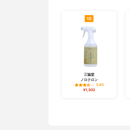
1位
三協堂
ノロクロン
3.93
¥1,302