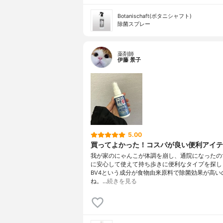
Botanischaft(ボタニシャフト)
除菌スプレー
薬剤師
伊藤 景子
5.00
買ってよかった！コスパが良い便利アイテ
我が家のにゃんこが体調を崩し、通院になったの
に安心して使えて持ち歩きに便利なタイプを探し
BV4という成分が食物由来原料で除菌効果が高い
ね。…
続きを見る