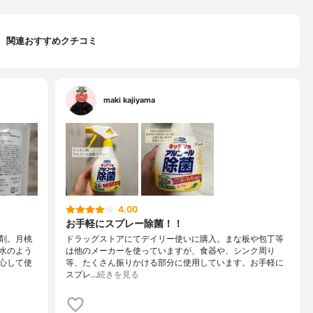
関連おすすめクチコミ
maki kajiyama
4.00
お手軽にスプレー除菌！！
剤。月桃
ドラッグストアにてデイリー使いに購入。まな板や包丁等
水のよう
は他のメーカーを使っていますが、食器や、シンク周り
心して使
等、たくさん振りかける部分に使用しています。お手軽に
スプレ…
続きを見る