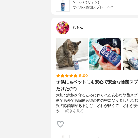
Million(ミリオン)
ウイルス除菌スプレーPK2
れもん
5.00
子供にもペットにも安心で安全な除菌スプ
たけた(^^)
大切な家族を守るために作られた安心な除菌スプ
家でも外でも除菌必須の世の中になりましたね☔
類の除菌剤があるけど、どれが良くて、どれが安
か……
続きを見る