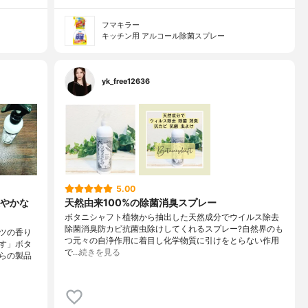
フマキラー
キッチン用 アルコール除菌スプレー
yk_free12636
5.00
やかな
天然由来100%の除菌消臭スプレー
ボタニシャフト植物から抽出した天然成分でウイルス除去
除菌消臭防カビ抗菌虫除けしてくれるスプレー?自然界のも
ツの香り
つ元々の自浄作用に着目し化学物質に引けをとらない作用
す」ボタ
で…
続きを見る
らの製品