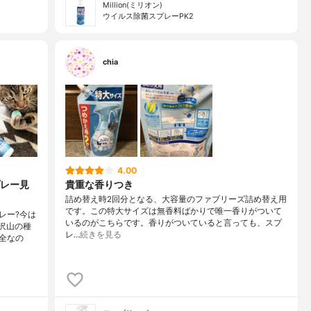
Million(ミリオン)
ウイルス除菌スプレーPK2
chia
4.00
レー見
貴重な香りつき
詰め替え時2回分となる、大容量のファブリーズ詰め替え用
です。この特大サイズは無香料ばかりで唯一香りがついて
レー?今は
いるのがこちらです。香りがついていると言っても、スプ
沢山の種
レ…
続きを見る
全なの