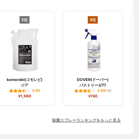
2位
3位
komorebi(コモレビ)
DOVER(ドーバー)
ジア
パストリーゼ77
3.92
3.88
(18)
¥1,980
¥740
除菌スプレーランキングをもっと見る