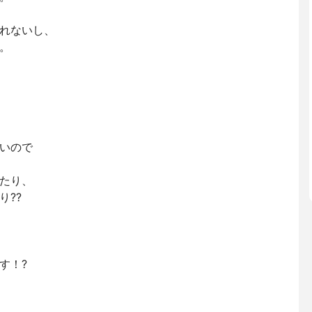
れないし、
。
いので
たり、
り??
す！?