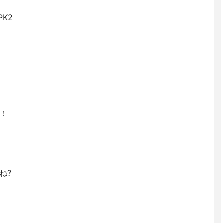
K2
！
ね?
。