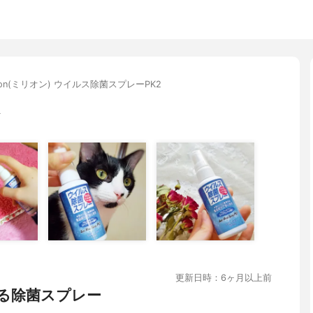
llion(ミリオン) ウイルス除菌スプレーPK2
生
更新日時：6ヶ月以上前
る除菌スプレー