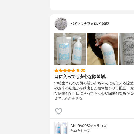
バドママ★フォロバ100◎
5.00
口に入っても安心な除菌剤。
沖縄生まれのお肌の弱い赤ちゃんにも使える除菌
やお米の籾殻から抽出した植物性シリカ配合。お
な除菌剤で、口に入っても安心な除菌剤な所が安
えて…
続きを見る
CHURACOS(チュラコス)
ちゅらセーフ