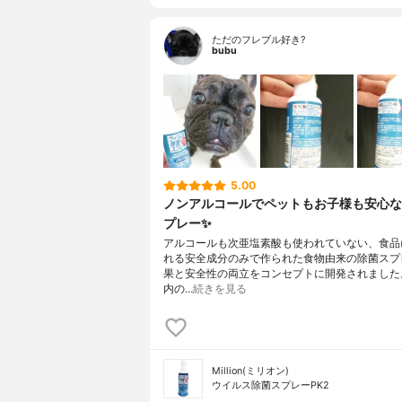
ただのフレブル好き?
bubu
5.00
ノンアルコールでペットもお子様も安心な
プレー✨
アルコールも次亜塩素酸も使われていない、食品
れる安全成分のみで作られた食物由来の除菌スプ
果と安全性の両立をコンセプトに開発されました
内の…
続きを見る
Million(ミリオン)
ウイルス除菌スプレーPK2