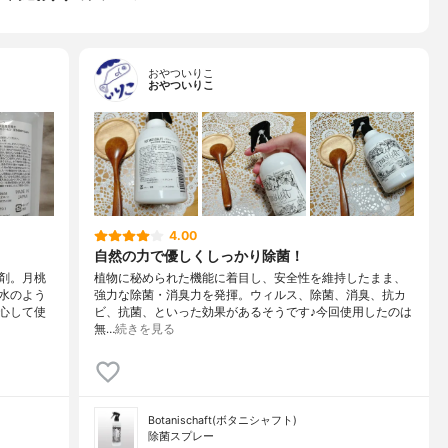
おやついりこ
おやついりこ
4.00
自然の力で優しくしっかり除菌！
剤。月桃
植物に秘められた機能に着目し、安全性を維持したまま、
水のよう
強力な除菌・消臭力を発揮。ウィルス、除菌、消臭、抗カ
心して使
ビ、抗菌、といった効果があるそうです♪今回使用したのは
無…
続きを見る
Botanischaft(ボタニシャフト)
除菌スプレー