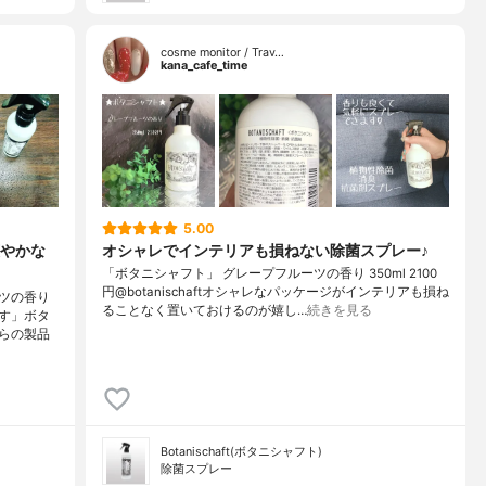
cosme monitor / Trav…
kana_cafe_time
5.00
やかな
オシャレでインテリアも損ねない除菌スプレー♪
「ボタニシャフト」 グレープフルーツの香り 350ml 2100
円@botanischaftオシャレなパッケージがインテリアも損ね
ツの香り
ることなく置いておけるのが嬉し…
続きを見る
す」ボタ
らの製品
Botanischaft(ボタニシャフト)
除菌スプレー