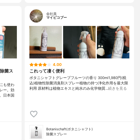
会社員
マイピコブー
4.00
除菌ス
これって凄く便利
ボタニシャフトグレープフルーツの香り 300ml1,980円(税
込)植物性除菌消臭剤スプレー植物の持つ浄化作用を最大限
にも使わ
利用 原材料は植物エキスと純水のみ化学物質…
続きを見る
レー。効
。日本国
Botanischaft(ボタニシャフト)
除菌スプレー