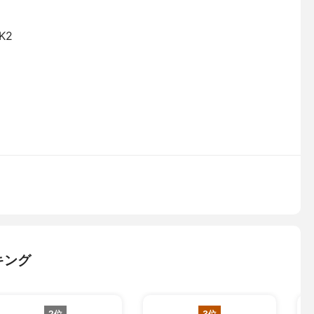
K2
キング
2位
3位