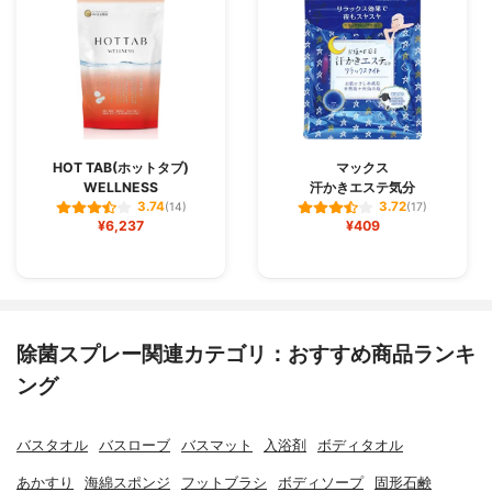
HOT TAB(ホットタブ)
マックス
WELLNESS
汗かきエステ気分
3.74
3.72
(14)
(17)
¥6,237
¥409
除菌スプレー関連カテゴリ：おすすめ商品ランキ
ング
バスタオル
バスローブ
バスマット
入浴剤
ボディタオル
あかすり
海綿スポンジ
フットブラシ
ボディソープ
固形石鹸