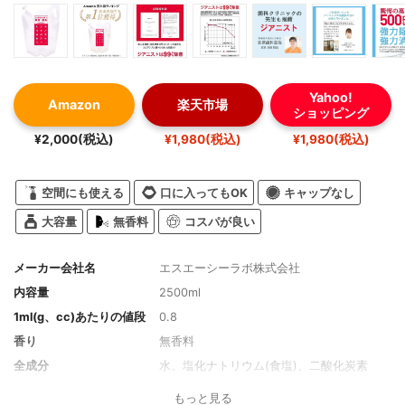
Yahoo!
Amazon
楽天市場
ショッピング
¥2,000(税込)
¥1,980(税込)
¥1,980(税込)
空間にも使える
口に入ってもOK
キャップなし
大容量
無香料
コスパが良い
メーカー会社名
エスエーシーラボ株式会社
内容量
2500ml
1ml(g、cc)あたりの値段
0.8
香り
無香料
全成分
水、塩化ナトリウム(食塩)、二酸化炭素
もっと見る