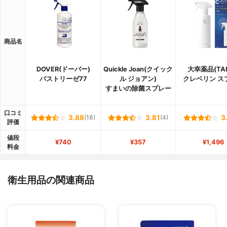
商品名
DOVER(ドーバー)
Quickle Joan(クイック
大幸薬品(TAI
パストリーゼ77
ル ジョアン)
クレベリン ス
すまいの除菌スプレー
口コミ
3.88
(18)
3.81
(4)
3
評価
値段
¥740
¥357
¥1,496
料金
衛生用品の関連商品