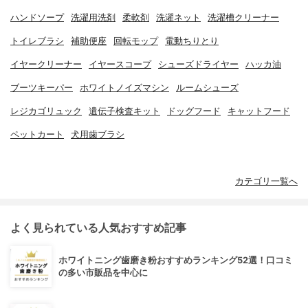
ハンドソープ
洗濯用洗剤
柔軟剤
洗濯ネット
洗濯槽クリーナー
トイレブラシ
補助便座
回転モップ
電動ちりとり
イヤークリーナー
イヤースコープ
シューズドライヤー
ハッカ油
ブーツキーパー
ホワイトノイズマシン
ルームシューズ
レジカゴリュック
遺伝子検査キット
ドッグフード
キャットフード
ペットカート
犬用歯ブラシ
カテゴリ一覧へ
よく見られている人気おすすめ記事
ホワイトニング歯磨き粉おすすめランキング52選！口コミ
の多い市販品を中心に