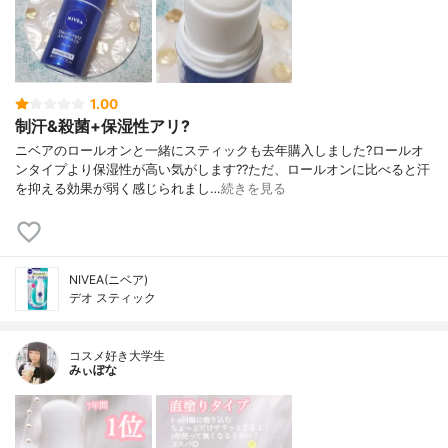
1.00
制汗&殺菌+保湿性アリ?
ニベアのロールオンと一緒にスティックも去年購入しました?ロールオ
ンタイプより保湿性が高い気がします??ただ、ロールオンに比べると汗
を抑える効果が弱く感じられまし…
続きを見る
NIVEA(ニベア)
デオ スティック
コスメ好き大学生
みぃぽな