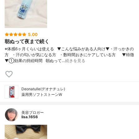
5.00
朝ぬって夜まで続く
※体感6ヶ月くらいは使える⠀▼こんな悩みがある人向け▼・汗っかきの
方⠀・汗の匂いが気になる方⠀・数時間おきにケアしている方⠀⠀▼特徴
▼①効果の持続時間⠀朝ぬって…
続きを見る
Deonatulle(デオナチュレ)
薬用男ソフトストーンW
美容ブロガー
lisa.1656