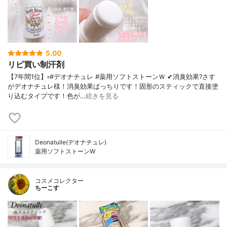
5.00
リピ買い制汗剤
【7年間1位】▫️#デオナチュレ #薬用ソフトストーンＷ ✔消臭効果?さす
がデオナチュレ様！消臭効果ばっちりです！固形のスティックで直接塗
り込むタイプです！色が…
続きを見る
Deonatulle(デオナチュレ)
薬用ソフトストーンW
コスメコレクター
ちーこす