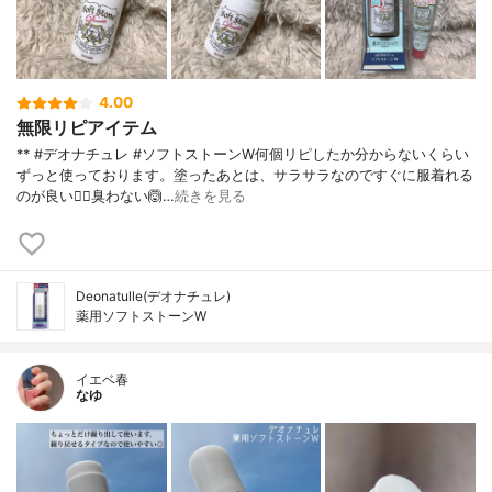
4.00
無限リピアイテム
** #デオナチュレ #ソフトストーンW何個リピしたか分からないくらい
ずっと使っております。塗ったあとは、サラサラなのですぐに服着れる
のが良い🙆‍♀️臭わない🙆…
続きを見る
Deonatulle(デオナチュレ)
薬用ソフトストーンW
イエベ春
なゆ