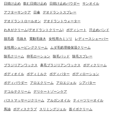
日焼け止め
飲む日焼け止め
日焼け止めパウダー
サンオイル
アフターサンケア
日傘
デオドラントスプレー
デオドラントロールオン
デオドラントウォーター
わきがクリーム(デオドラントクリーム)
ボディシート
汗止めバンド
脱毛器
毛抜き
電動毛抜き
女性用カミソリ
レディースシェーバー
女性用シェービングクリーム
ムダ毛処理後保湿クリーム
除毛クリーム
抑毛ローション
除毛パッド
除毛スプレー
ブラジリアンワックス
鼻毛ブラジリアンワックス
ボディクリーム
ボディオイル
ボディミルク
ボディバター
ボディローション
ボディパウダー
アロエクリーム
アロエジェル
シアバター
デコルテクリーム
デリケートゾーンケア
バストマッサージクリーム
アルガンオイル
ティーツリーオイル
馬油
ボディスクラブ
スリミングジェル
首イボクリーム