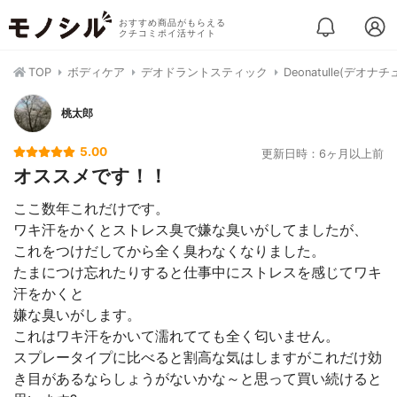
おすすめ商品がもらえる
クチコミポイ活サイト
TOP
ボディケア
デオドラントスティック
Deonatulle(デオ
桃太郎
5.00
更新日時：6ヶ月以上前
オススメです！！
ここ数年これだけです。
ワキ汗をかくとストレス臭で嫌な臭いがしてましたが、
これをつけだしてから全く臭わなくなりました。
たまにつけ忘れたりすると仕事中にストレスを感じてワキ
汗をかくと
嫌な臭いがします。
これはワキ汗をかいて濡れてても全く匂いません。
スプレータイプに比べると割高な気はしますがこれだけ効
き目があるならしょうがないかな～と思って買い続けると