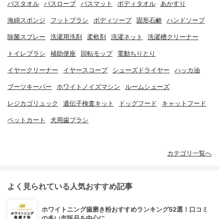
バスタオル
バスローブ
バスマット
ボディタオル
あかすり
海綿スポンジ
フットブラシ
ボディソープ
固形石鹸
ハンドソープ
除菌スプレー
洗濯用洗剤
柔軟剤
洗濯ネット
洗濯槽クリーナー
トイレブラシ
補助便座
回転モップ
電動ちりとり
イヤークリーナー
イヤースコープ
シューズドライヤー
ハッカ油
ブーツキーパー
ホワイトノイズマシン
ルームシューズ
レジカゴリュック
遺伝子検査キット
ドッグフード
キャットフード
ペットカート
犬用歯ブラシ
カテゴリ一覧へ
よく見られている人気おすすめ記事
ホワイトニング歯磨き粉おすすめランキング52選！口コミ
の多い市販品を中心に