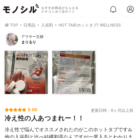
おすすめ商品がもらえる
クチコミポイ活サイト
TOP
日用品
入浴剤
HOT TAB(ホットタブ) WELLNESS
アラサー主婦
まりるり
5.00
更新日時：6ヶ月以上前
冷え性の人あつまれー！！
冷え性で悩んでオススメされたのがこのホットタブです♨️
他の入浴剤と比べ結構割高なんですが一度入るとわかりま