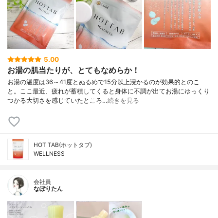
5.00
お湯の肌当たりが、とてもなめらか！
お湯の温度は36～41度とぬるめで15分以上浸かるのが効果的とのこ
と。ここ最近、疲れが蓄積してくると身体に不調が出てお湯にゆっくり
つかる大切さを感じていたところ…
続きを見る
HOT TAB(ホットタブ)
WELLNESS
会社員
なぽりたん