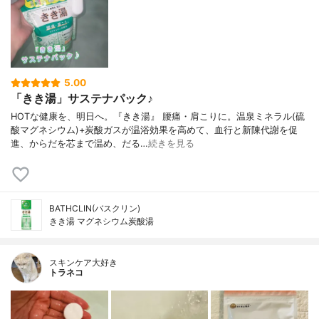
5.00
「きき湯」サステナパック♪
HOTな健康を、明日へ。『きき湯』 腰痛・肩こりに。温泉ミネラル(硫
酸マグネシウム)+炭酸ガスが温浴効果を高めて、血行と新陳代謝を促
進、からだを芯まで温め、だる…
続きを見る
BATHCLIN(バスクリン)
きき湯 マグネシウム炭酸湯
スキンケア大好き
トラネコ