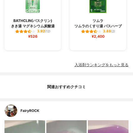
BATHCLIN(バスクリン)
ツムラ
きき湯 マグネシウム炭酸湯
ツムラのくすり湯 バスハーブ
3.92
3.88
(12)
(2)
¥526
¥2,400
入浴剤ランキングをもっと見る
関連おすすめクチコミ
FairyROCK