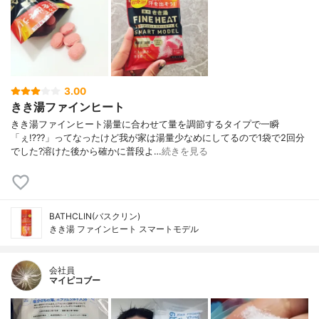
3.00
きき湯ファインヒート
きき湯ファインヒート湯量に合わせて量を調節するタイプで一瞬
「ぇ⁉️??」ってなったけど我が家は湯量少なめにしてるので1袋で2回分
でした?溶けた後から確かに普段よ…
続きを見る
BATHCLIN(バスクリン)
きき湯 ファインヒート スマートモデル
会社員
マイピコブー