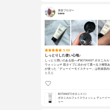
美容ブロガー
nana
5.00
しっとりした使い心地♪
しっとり潤いのある肌へ💕BOTANIST ボタニカ
ウォッシュ🌱 肌タイプに合わせて選べる３種類
が使った「デューイーモイスチャー」は乾燥肌向
を見る
BOTANIST(ボタニスト)
ボタニカルフェイスウォッシュ デューイ
ャー