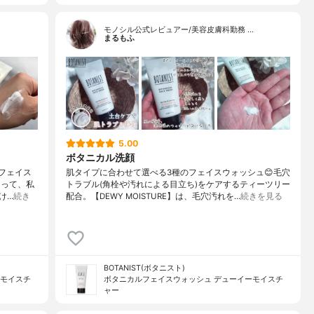
モノシル公式レビュアー/美容皮膚科勤務 …
まるもふ
5.00
ボタニカル洗顔
ルフェイス
肌タイプに合わせて選べる3種のフェイスウォッシュ😊毛穴
あって、私
トラブル(角栓や汚れによる目立ち)をケアするティーツリー
け…
続き
配合。【DEWY MOISTURE】は、毛穴汚れを…
続きを見る
BOTANIST(ボタニスト)
ーモイスチ
ボタニカルフェイスウォッシュ デューイーモイスチ
ャー