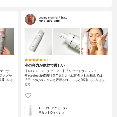
cosme monitor / Trav…
kana_cafe_time
5.00
泡の弾力が絶妙で優しい
・マッサー
【ACSEINE（アクセーヌ）】「リセットウォッシュ」
ジングか
@acseine_jp皮膚科専門医とともに開発された最近では、
成香…
続き
「田中みなみ」さんも愛用されていると話題にな…
続きを
見る
ACSEINE(アクセーヌ)
リセットウォッシュ