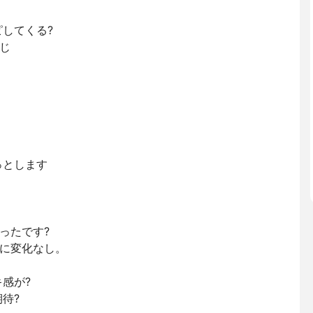
ピしてくる?
じ
っとします
ったです?
特に変化なし。
感が?
待?