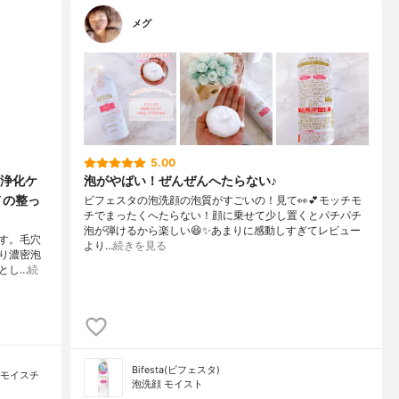
メグ
5.00
浄化ケ
泡がやばい！ぜんぜんへたらない♪
メの整っ
ビフェスタの泡洗顔の泡質がすごいの！見て👀💕モッチモ
チでまったくへたらない！顔に乗せて少し置くとパチパチ
泡が弾けるから楽しい😆✨あまりに感動しすぎてレビュー
です。毛穴
より…
続きを見る
り濃密泡
とし…
続
Bifesta(ビフェスタ)
ーモイスチ
泡洗顔 モイスト