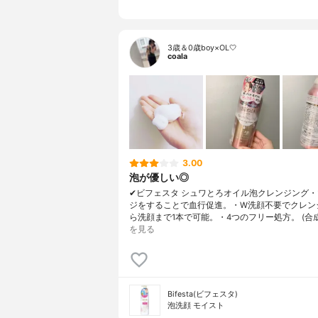
3歳＆0歳boy×OL🤍
coala
3.00
泡が優しい◎
✔︎ビフェスタ シュワとろオイル泡クレンジング
ジをすることで血行促進。・W洗顔不要でクレン
ら洗顔まで1本で可能。・4つのフリー処方。 (合
を見る
Bifesta(ビフェスタ)
泡洗顔 モイスト