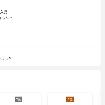
購入品
ォッシュ
ッシュN
2位
3位