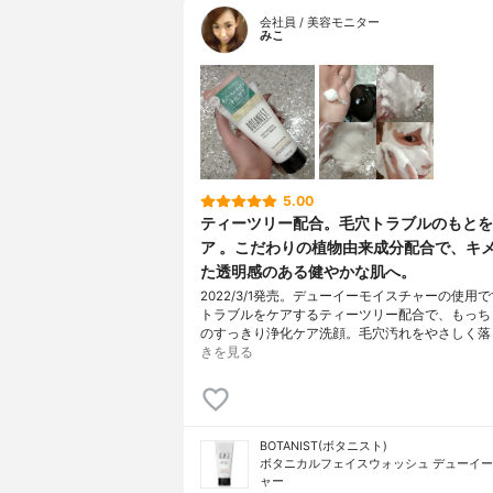
会社員 / 美容モニター
みこ
5.00
ティーツリー配合。毛穴トラブルのもとを
ア 。こだわりの植物由来成分配合で、キ
た透明感のある健やかな肌へ。
2022/3/1発売。デューイーモイスチャーの使用
トラブルをケアするティーツリー配合で、もっち
のすっきり浄化ケア洗顔。毛穴汚れをやさしく落
きを見る
BOTANIST(ボタニスト)
ボタニカルフェイスウォッシュ デューイ
ャー