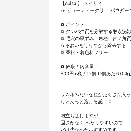
【suisai】 スイサイ
▹▸ ビューティークリア パウダー
‎✿ ポイント
❁ タンパク質を分解する酵素洗
❁ 毛穴の黒ずみ、角栓、古い角
うるおいを守りながら除去する
❁ 香料・着色料フリー
✿ 値段 / 内容量
900円+税 / 15個 (1個あたり0.4g
ラムネみたいな粒がたくさん入っ
しゅんっと溶ける感じ ☾
泡立ちはしますが、
固さがなく へたりやすいので
水は少なめがおすすめです