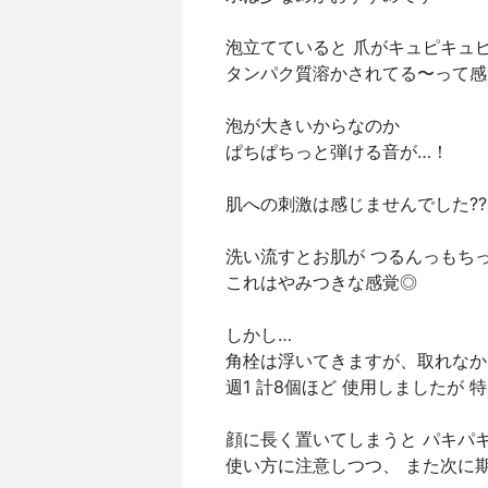
泡立てていると 爪がキュピキュ
タンパク質溶かされてる〜って感
泡が大きいからなのか
ぱちぱちっと弾ける音が…！
肌への刺激は感じませんでした??
洗い流すとお肌が つるんっもち
これはやみつきな感覚◎
しかし…
角栓は浮いてきますが、取れなか
週1 計8個ほど 使用しましたが 
顔に長く置いてしまうと パキパキ
使い方に注意しつつ、 また次に期