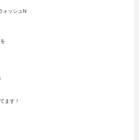
ウォッシュN
顔
質を
)
てます！