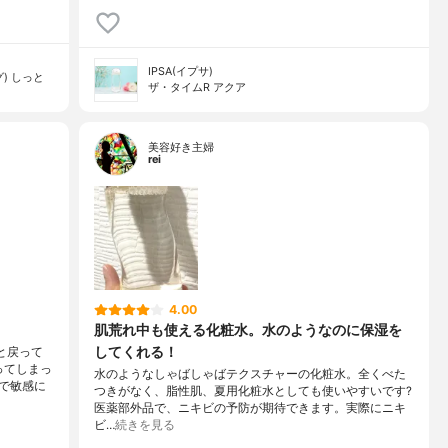
IPSA(イプサ)
) しっと
ザ・タイムR アクア
美容好き主婦
rei
4.00
肌荒れ中も使える化粧水。水のようなのに保湿を
してくれる！
と戻って
ってしまっ
水のようなしゃばしゃばテクスチャーの化粧水。全くべた
で敏感に
つきがなく、脂性肌、夏用化粧水としても使いやすいです?
医薬部外品で、ニキビの予防が期待できます。実際にニキ
ビ…
続きを見る