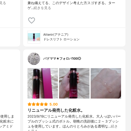
見る
兼ね備えてる、このデザイン考えた方スゴすぎる。ター
ゲ…
続きを見る
Attenir(アテニア)
ドレスリフト ローション
バドママ★フォロバ100◎
5.00
リニューアル発売した化粧水。
を使用しま
2023/9/19にリニューアル発売した化粧水。大人っぽいパー
る化粧水に
プルのプッシュ式のボトル。朝晩の洗顔後に２～３プッシ
ンアミド
ュを使用しています。ほんのりとろみがある透明な…
続き