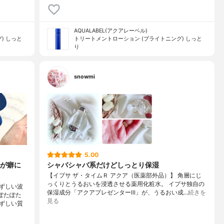
AQUALABEL(アクアレーベル)
) しっと
トリートメントローション (ブライトニング) しっと
り
snowmi
5.00
が癖に
シャバシャバ系だけどしっとり保湿
【イプサ ザ・タイムＲ アクア（医薬部外品）】 角層にじ
っくりとうるおいを浸透させる薬用化粧水。 イプサ独自の
ずしい波
保湿成分「アクアプレゼンターIII」が、うるおい成…
続きを
ぽたぽた
見る
ずしい質