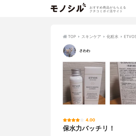
おすすめ商品がもらえる
クチコミポイ活サイト
TOP
スキンケア
化粧水
ETV
さわわ
4.00
保水力バッチリ！