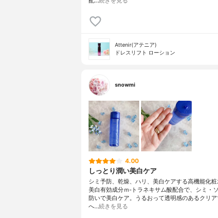
配…
続きを見る
Attenir(アテニア)
ドレスリフト ローション
snowmi
4.00
しっとり潤い美白ケア
シミ予防、乾燥、ハリ、美白ケアする高機能化粧
美白有効成分ｍ‐トラネキサム酸配合で、シミ・
防いで美白ケア。うるおって透明感のあるクリア
へ…
続きを見る