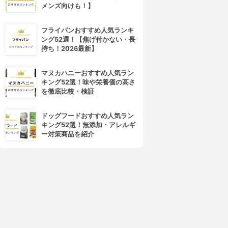
メンズ向けも！】
フライパンおすすめ人気ランキ
ング52選！【焦げ付かない・長
持ち！2026最新】
4位
5位
マヌカハニーおすすめ人気ラン
キング52選！味や栄養価の高さ
を徹底比較・検証
ドッグフードおすすめ人気ラン
キング52選！無添加・アレルギ
ー対策商品を紹介
d program(d プログラム)
ALBION(アルビオン)
バイタライジング＆クリア ロ
フローラドリップ
ーション EX
3.99
(30)
¥6,545
4.01
(1)
¥3,279