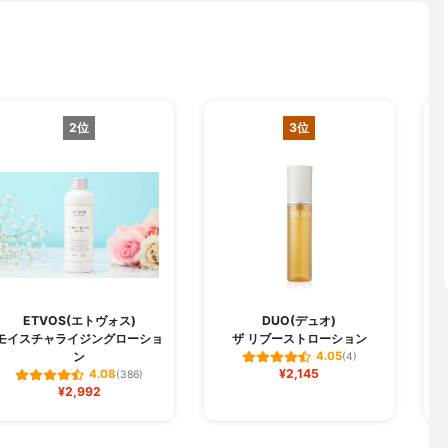
2位
3位
ETVOS(エトヴォス)
DUO(デュオ)
モイスチャライジングローショ
ザ リブーストローション
ン
4.05
(4)
¥2,145
4.08
(386)
¥2,992