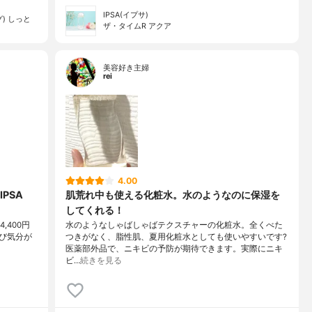
IPSA(イプサ)
) しっと
ザ・タイムR アクア
美容好き主婦
rei
4.00
PSA
肌荒れ中も使える化粧水。水のようなのに保湿を
してくれる！
,400円
水のようなしゃばしゃばテクスチャーの化粧水。全くべた
たび気分が
つきがなく、脂性肌、夏用化粧水としても使いやすいです?
医薬部外品で、ニキビの予防が期待できます。実際にニキ
ビ…
続きを見る