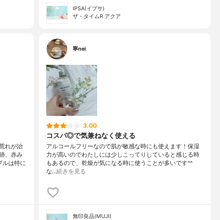
IPSA(イプサ)
ザ・タイムR アクア
寧nei
3.00
コスパ◎で気兼ねなく使える
荒れが治
アルコールフリーなので肌が敏感な時にも使えます！保湿
跡、赤み
力が高いのでわたしには少しこってりしていると感じる時
ブルは特に
もあるので、乾燥が気になる時に使うことが多いです^^
な…
続きを見る
無印良品(MUJI)