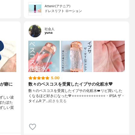
Attenir(アテニア)
ドレスリフト ローション
社会人
yuna
5.00
が癖に
数々のベスコスを受賞したイプサの化粧水💙
数々のベスコスを受賞したイプサの化粧水👑リピ買いした
くなるほど好きになった💙⭐️⭐️⭐️⭐️⭐️⭐️⭐️⭐️⭐️⭐️⭐️⭐️⭐️⭐️・IPSA ザ・
ずしい波
タイムR ア…
続きを見る
ぽたぽた
ずしい質