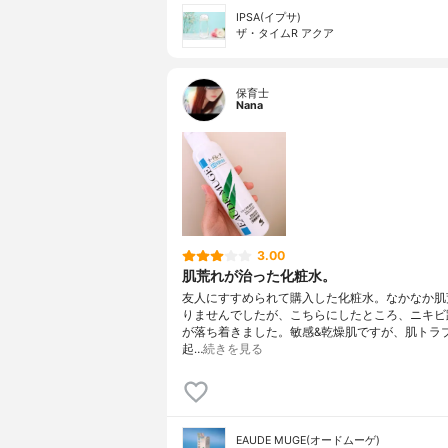
IPSA(イプサ)
ザ・タイムR アクア
保育士
Nana
3.00
肌荒れが治った化粧水。
友人にすすめられて購入した化粧水。なかなか肌
りませんでしたが、こちらにしたところ、ニキビ
が落ち着きました。敏感&乾燥肌ですが、肌トラ
起…
続きを見る
EAUDE MUGE(オードムーゲ)