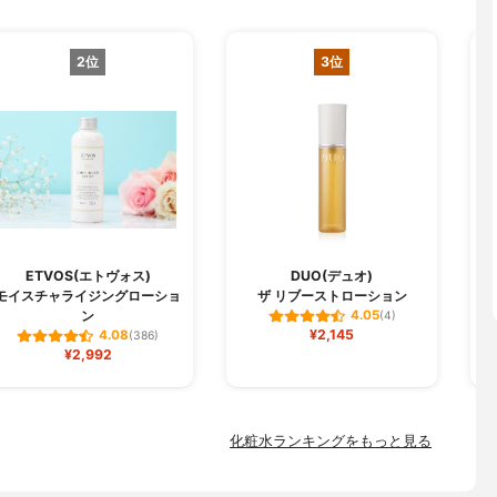
2位
3位
ETVOS(エトヴォス)
DUO(デュオ)
モイスチャライジングローショ
ザ リブーストローション
ン
4.05
(4)
¥2,145
4.08
(386)
¥2,992
化粧水ランキングをもっと見る