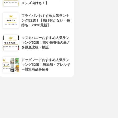
メンズ向けも！】
4位
5位
フライパンおすすめ人気ランキ
ング52選！【焦げ付かない・長
持ち！2026最新】
マヌカハニーおすすめ人気ラン
キング52選！味や栄養価の高さ
を徹底比較・検証
ドッグフードおすすめ人気ラン
キング52選！無添加・アレルギ
d program(d プログラム)
ALBION(アルビオン)
ー対策商品を紹介
バイタライジング＆クリア ロ
フローラドリップ
ーション EX
3.99
(30)
¥6,545
4.01
(1)
¥3,279