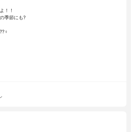
よ！！
の季節にも?
‍♀️
ン