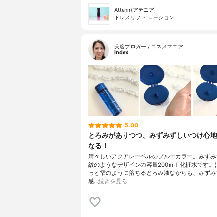
Attenir(アテニア)
ドレスリフト ローション
美容ブロガー / コスメマニア
index
5.00
とろみがありつつ、みずみずしいつけ心地
なる！
清々しいアクアレーベルのブルーカラー。みずみ
紋のようなデザインの容量200ｍｌ化粧水です。
っと雫のように落ちるとろみ液ながらも、みずみ
感…
続きを見る