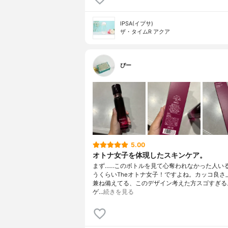
IPSA(イプサ)
ザ・タイムR アクア
ぴー
5.00
オトナ女子を体現したスキンケア。
まず……このボトルを見て心奪われなかった人い
うくらいTheオトナ女子！ですよね。カッコ良さ
兼ね備えてる、このデザイン考えた方スゴすぎる
ゲ…
続きを見る