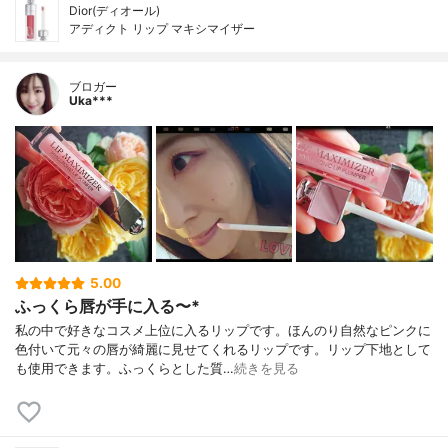
Dior(ディオール)
アディクト リップ マキシマイザー
ブロガー
Uka***
5.00
ふっくら唇が手に入る〜*
私の中で好きなコスメ上位に入るリップです。ほんのり自然なピンクに
色付いて元々の唇が綺麗に見せてくれるリップです。リップ下地として
も使用できます。ふっくらとした質…
続きを見る