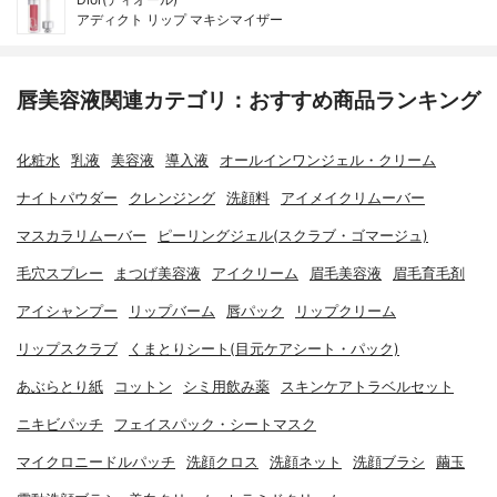
アディクト リップ マキシマイザー
唇美容液関連カテゴリ：おすすめ商品ランキング
化粧水
乳液
美容液
導入液
オールインワンジェル・クリーム
ナイトパウダー
クレンジング
洗顔料
アイメイクリムーバー
マスカラリムーバー
ピーリングジェル(スクラブ・ゴマージュ)
毛穴スプレー
まつげ美容液
アイクリーム
眉毛美容液
眉毛育毛剤
アイシャンプー
リップバーム
唇パック
リップクリーム
リップスクラブ
くまとりシート(目元ケアシート・パック)
あぶらとり紙
コットン
シミ用飲み薬
スキンケアトラベルセット
ニキビパッチ
フェイスパック・シートマスク
マイクロニードルパッチ
洗顔クロス
洗顔ネット
洗顔ブラシ
繭玉