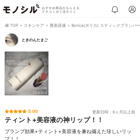
おすすめ商品がもらえる
クチコミポイ活サイト
TOP
スキンケア
唇美容液
Borica(ボリカ) スティックプラン
ときのんたまご
5.00
更新日時：6ヶ月以上前
ティント+美容液の神リップ！！
プランプ効果+ティント+美容液を兼ね備えた珍しいリッ
プ！！