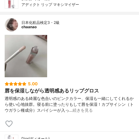
アディクト リップ マキシマイザー
日本化粧品検定3・2級
chaanao
5.00
唇を保湿しながら透明感あるリップグロス
透明感のある綺麗な色合いのピンクカラー、保湿も一緒にしてくれるか
ら使い心地抜群。寝る前に塗ったりもして唇を保湿！カプサイシン（ト
ウガラシ種成分）スパイシーが入っ…
続きを見る
Dior(ディオール)