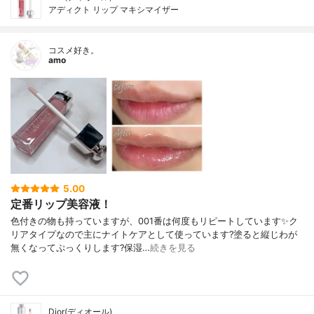
アディクト リップ マキシマイザー
コスメ好き。
amo
5.00
定番リップ美容液！
色付きの物も持っていますが、001番は何度もリピートしています✨ク
リアタイプなので主にナイトケアとして使っています?塗ると縦じわが
無くなってぷっくりします?保湿…
続きを見る
Dior(ディオール)