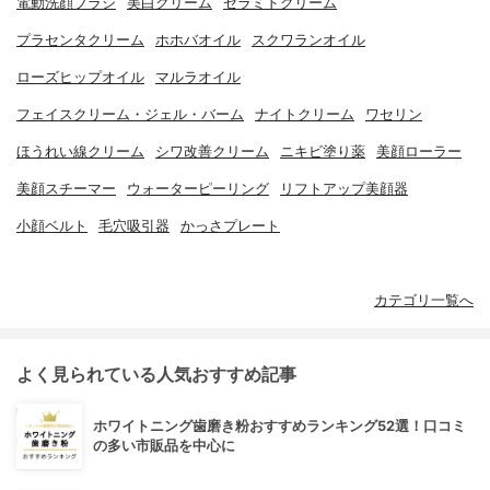
電動洗顔ブラシ
美白クリーム
セラミドクリーム
プラセンタクリーム
ホホバオイル
スクワランオイル
ローズヒップオイル
マルラオイル
フェイスクリーム・ジェル・バーム
ナイトクリーム
ワセリン
ほうれい線クリーム
シワ改善クリーム
ニキビ塗り薬
美顔ローラー
美顔スチーマー
ウォーターピーリング
リフトアップ美顔器
小顔ベルト
毛穴吸引器
かっさプレート
カテゴリ一覧へ
よく見られている人気おすすめ記事
ホワイトニング歯磨き粉おすすめランキング52選！口コミ
の多い市販品を中心に