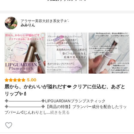
アラサー美容大好き系女子✰ˊ˗
みみりん
5.00
唇から、かわいいが溢れだす💋 クリアに仕込む、あざと
リップ✨💄
᯽────────────᯽LIPGUARDIANプランプスティック
᯽────────────᯽【商品の特徴】プランパー成分を配合したリッ
プバーム◁じんわりとし…
続きを見る