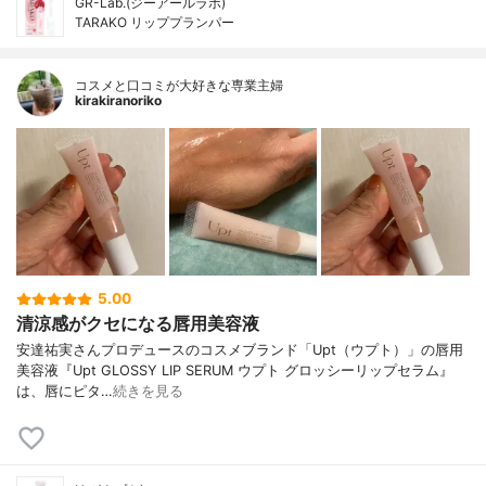
GR-Lab.(ジーアールラボ)
TARAKO リッププランパー
コスメと口コミが大好きな専業主婦
kirakiranoriko
5.00
清涼感がクセになる唇用美容液
安達祐実さんプロデュースのコスメブランド「Upt（ウプト）」の唇用
美容液『Upt GLOSSY LIP SERUM ウプト グロッシーリップセラム』
は、唇にピタ…
続きを見る