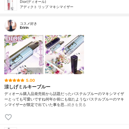
Dior(ディオール)
アディクト リップ マキシマイザー
コスメ好き
Eririn
5.00
涼しげミルキーブルー
ディオール購入品発売前から話題だったパステルブルーのマキシマイザ
ーとっても可愛いですね何年か前にも似たようなパステルブルーのマキ
シマイザーが限定で出ていた事を思…
続きを見る