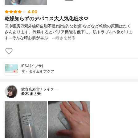
4.00
乾燥知らずのデパコス大人気化粧水♡
☑︎冷暖房☑︎紫外線☑︎皮脂不足(慢性的な乾燥)などなど乾燥の原因はたく
さんあります。乾燥するとバリア機能も低下し、肌トラブルへ繋がりま
す…そんな時お肌が喜ぶ、…
続きを見る
IPSA(イプサ)
ザ・タイムR アクア
飲食店経営 / ライター
鈴木 まさ美