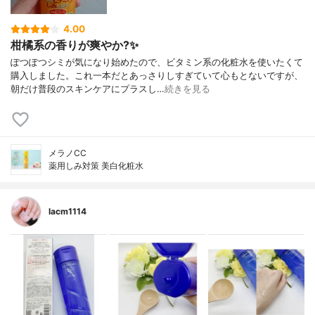
4.00
柑橘系の香りが爽やか?✨
ぽつぽつシミが気になり始めたので、ビタミン系の化粧水を使いたくて
購入しました。これ一本だとあっさりしすぎていて心もとないですが、
朝だけ普段のスキンケアにプラスし…
続きを見る
メラノCC
薬用しみ対策 美白化粧水
lacm1114