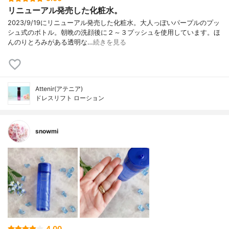
リニューアル発売した化粧水。
2023/9/19にリニューアル発売した化粧水。大人っぽいパープルのプッ
シュ式のボトル。朝晩の洗顔後に２～３プッシュを使用しています。ほ
んのりとろみがある透明な…
続きを見る
Attenir(アテニア)
ドレスリフト ローション
snowmi
4.00