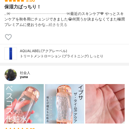
5.00
保湿力ばっちり！
..୨୧┈┈┈┈┈┈┈┈┈┈┈┈┈┈┈୨୧最近のスキンケア💙 やっとスキ
ンケアを秋冬用にチェンジできました😭何買うか決まらなくてまた極潤
プレミアムに使おうかな…
続きを見る
AQUALABEL(アクアレーベル)
トリートメントローション (ブライトニング) しっとり
社会人
yuna