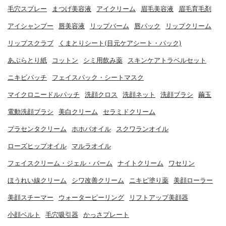
毛穴スプレー
まつげ美容液
アイクリーム
眉毛美容液
眉毛育毛剤
アイシャンプー
唇美容液
リップバーム
唇パック
リップクリーム
リップスクラブ
くまとりシート(目元ケアシート・パック)
あぶらとり紙
コットン
シミ用飲み薬
スキンケアトラベルセット
ニキビパッチ
フェイスパック・シートマスク
マイクロニードルパッチ
洗顔クロス
洗顔ネット
洗顔ブラシ
繭玉
電動洗顔ブラシ
美白クリーム
セラミドクリーム
プラセンタクリーム
ホホバオイル
スクワランオイル
ローズヒップオイル
マルラオイル
フェイスクリーム・ジェル・バーム
ナイトクリーム
ワセリン
ほうれい線クリーム
シワ改善クリーム
ニキビ塗り薬
美顔ローラー
美顔スチーマー
ウォーターピーリング
リフトアップ美顔器
小顔ベルト
毛穴吸引器
かっさプレート