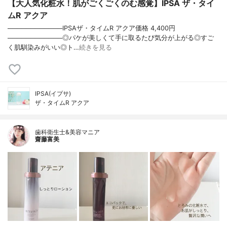
【大人気化粧水！肌がごくごくのむ感覚】IPSA ザ・タイ
ムR アクア
────────────IPSAザ・タイムR アクア価格 4,400円
────────────◎パケが美しくて手に取るたび気分が上がる◎すご
く肌馴染みがいい◎ト…
続きを見る
IPSA(イプサ)
ザ・タイムR アクア
歯科衛生士&美容マニア
齋藤富美