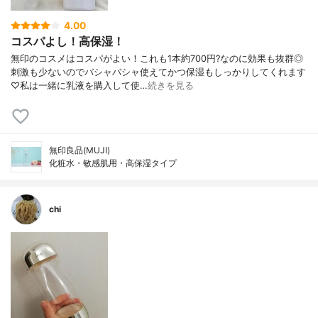
4.00
コスパよし！高保湿！
無印のコスメはコスパがよい！これも1本約700円?なのに効果も抜群◎
刺激も少ないのでバシャバシャ使えてかつ保湿もしっかりしてくれます
♡私は一緒に乳液を購入して使…
続きを見る
無印良品(MUJI)
化粧水・敏感肌用・高保湿タイプ
chi