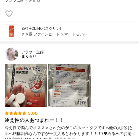
ブクブ…
続きを見る
BATHCLIN(バスクリン)
きき湯 ファインヒート スマートモデル
アラサー主婦
まりるり
5.00
冷え性の人あつまれー！！
冷え性で悩んでオススメされたのがこのホットタブです♨️他の入浴剤と
比べ結構割高なんですが一度入るとわかります！！！?❤️ぬるめのお湯