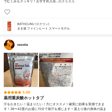
でむくみもスッキリ！おすすめ入浴…
続きを見る
BATHCLIN(バスクリン)
きき湯 ファインヒート スマートモデル
nozotia
5.00
薬用重炭酸ホットタブ
汗をかきたい！温まりたい！方にオススメ！確実に効果を実感できま
す！38〜42度のお湯に15分で発汗を感じます！湯上り後の身体の温ま