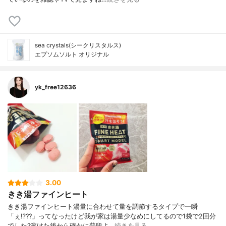
sea crystals(シークリスタルス)
エプソムソルト オリジナル
yk_free12636
3.00
きき湯ファインヒート
きき湯ファインヒート湯量に合わせて量を調節するタイプで一瞬
「ぇ⁉️??」ってなったけど我が家は湯量少なめにしてるので1袋で2回分
でした?溶けた後から確かに普段よ…
続きを見る