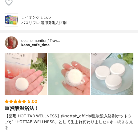
ライオンケミカル
バスリフレ 浴用発泡入浴剤
cosme monitor / Trav…
kana_cafe_time
5.00
重炭酸温浴法！
【薬用 HOT TAB WELLNESS】@hottab_official重炭酸入浴剤ホットタ
ブが「HOTTAB WELLNESS」として生まれ変わりました♫ホ…
続きを見
る