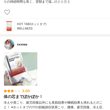
りの持続時間も長く、翌朝まで温…
続きを見る
HOT TAB(ホットタブ)
WELLNESS
xxxnaa
3.00
体の芯までぽかぽか！
冷えや肩こり、疲労回復以外にも美肌効果や睡眠効果も得れるとのこ
と！ ※ホットタブの17の効能諸症状肩こり、腰痛、疲労回復、冷え症、