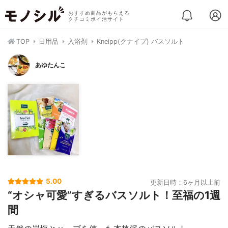
おすすめ商品がもらえる
クチコミポイ活サイト
TOP
日用品
入浴剤
Kneipp(クナイプ) バスソルト
あゆたんこ
5.00
更新日時：6ヶ月以上前
“オシャ可愛”すぎるバスソルト！至福の1週
間