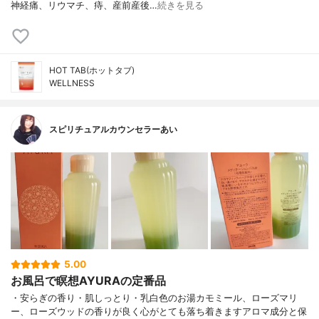
神経痛、リウマチ、痔、産前産後…
続きを見る
HOT TAB(ホットタブ)
WELLNESS
スピリチュアルカウンセラーあい
5.00
お風呂で瞑想AYURAの定番品
・安らぎの香り・肌しっとり・乳白色のお湯カモミール、ローズマリ
ー、ローズウッドの香りが良く心がとても落ち着きますアロマ成分と保