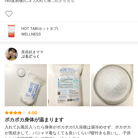
(40度前後)に3つ入れて溶…
続きを見る
HOT TAB(ホットタブ)
WELLNESS
美容好きママ
ぶるどっく
4.00
ポカポカ身体が温まります
入れてお風呂入ったら身体がポカポカ‼️⁣入浴後は湯冷めせず、ポカポカ
が長続きして、パジャマ着なくても良いくらい?⁣寝付きも良いし、子供