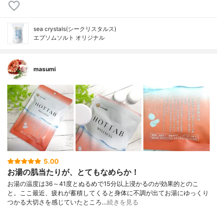
sea crystals(シークリスタルス)
エプソムソルト オリジナル
masumi
5.00
お湯の肌当たりが、とてもなめらか！
お湯の温度は36～41度とぬるめで15分以上浸かるのが効果的とのこ
と。ここ最近、疲れが蓄積してくると身体に不調が出てお湯にゆっくり
つかる大切さを感じていたところ…
続きを見る