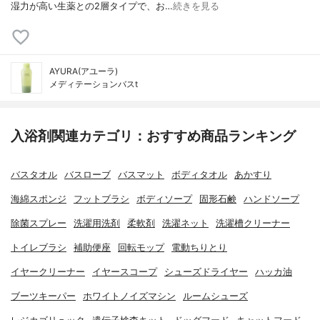
湿力が高い生薬との2層タイプで、お…
続きを見る
AYURA(アユーラ)
メディテーションバスt
入浴剤関連カテゴリ：おすすめ商品ランキング
バスタオル
バスローブ
バスマット
ボディタオル
あかすり
海綿スポンジ
フットブラシ
ボディソープ
固形石鹸
ハンドソープ
除菌スプレー
洗濯用洗剤
柔軟剤
洗濯ネット
洗濯槽クリーナー
トイレブラシ
補助便座
回転モップ
電動ちりとり
イヤークリーナー
イヤースコープ
シューズドライヤー
ハッカ油
ブーツキーパー
ホワイトノイズマシン
ルームシューズ