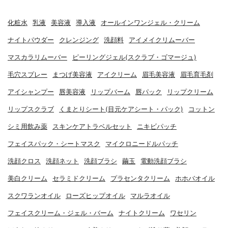
化粧水
乳液
美容液
導入液
オールインワンジェル・クリーム
ナイトパウダー
クレンジング
洗顔料
アイメイクリムーバー
マスカラリムーバー
ピーリングジェル(スクラブ・ゴマージュ)
毛穴スプレー
まつげ美容液
アイクリーム
眉毛美容液
眉毛育毛剤
アイシャンプー
唇美容液
リップバーム
唇パック
リップクリーム
リップスクラブ
くまとりシート(目元ケアシート・パック)
コットン
シミ用飲み薬
スキンケアトラベルセット
ニキビパッチ
フェイスパック・シートマスク
マイクロニードルパッチ
洗顔クロス
洗顔ネット
洗顔ブラシ
繭玉
電動洗顔ブラシ
美白クリーム
セラミドクリーム
プラセンタクリーム
ホホバオイル
スクワランオイル
ローズヒップオイル
マルラオイル
フェイスクリーム・ジェル・バーム
ナイトクリーム
ワセリン