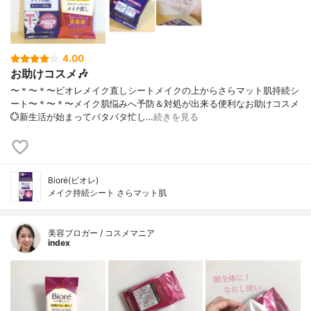
4.00
お助けコスメ🎶
〜＊〜＊〜ビオレメイク直しシートメイクの上からさらマット肌持続シ
ート〜＊〜＊〜⁡メイク肌悩みへ予防＆対処が出来る便利なお助けコスメ
💮新生活が始まってバタバタ忙し…
続きを見る
Bioré(ビオレ)
メイク持続シート さらマット肌
美容ブロガー / コスメマニア
index