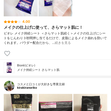
4.00
メイクの仕上げに使って、さらマット肌に！
ビオレ メイク持続シート ＜さらマット肌続く＞メイクの仕上げにシー
トをじんわり３秒間押し当てるだけで、皮脂によるメイク崩れを防いで
くれます。パウダー配合だから、…
続きを見る
Bioré(ビオレ)
メイク持続シート さらマット肌
コスメと口コミが大好きな専業主婦
kirakiranoriko