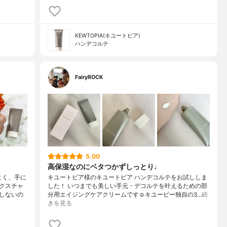
KEWTOPIA(キユートピア)
ハンデコルテ
FairyROCK
5.00
高保湿なのにベタつかずしっとり♩
よく、手に
キユートピア様のキユートピア ハンデコルテをお試ししま
クスチャ
した！ いつまでも美しい手元・デコルテを叶えるための部
しないの
分用エイジングケアクリームです☺︎キユーピー独自の3…
続
きを見る