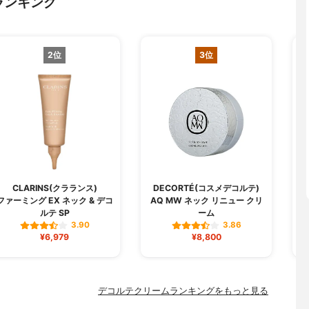
ランキング
2位
3位
CLARINS(クラランス)
DECORTÉ(コスメデコルテ)
ファーミング EX ネック & デコ
AQ MW ネック リニュー クリ
ルテ SP
ーム
3.90
3.86
¥6,979
¥8,800
デコルテクリームランキングをもっと見る