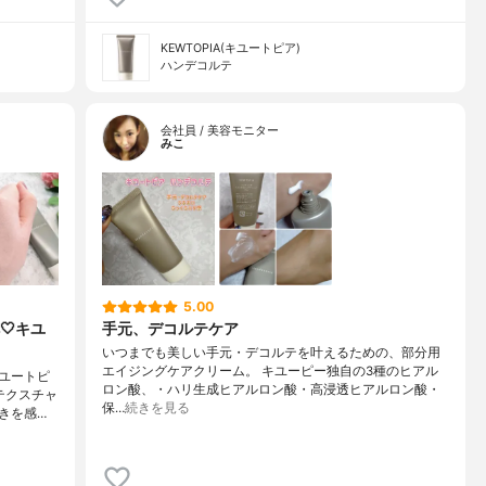
KEWTOPIA(キユートピア)
ハンデコルテ
会社員 / 美容モニター
みこ
5.00
🤍キユ
手元、デコルテケア
いつまでも美しい手元・デコルテを叶えるための、部分用
エイジングケアクリーム。 キユーピー独自の3種のヒアル
キユートピ
ロン酸、・ハリ生成ヒアルロン酸・高浸透ヒアルロン酸・
テクスチャ
保…
続きを見る
きを感…