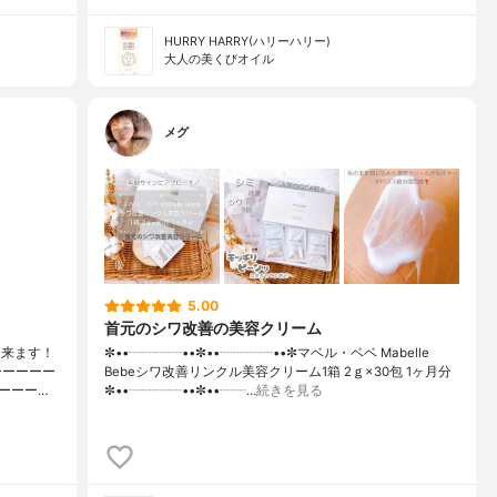
HURRY HARRY(ハリーハリー)
大人の美くびオイル
メグ
5.00
首元のシワ改善の美容クリーム
出来ます！
✼••┈┈┈┈••✼••┈┈┈┈••✼マベル・ベベ Mabelle
ーーーーー
Bebeシワ改善リンクル美容クリーム1箱 2ｇ×30包 1ヶ月分
ーーー…
✼••┈┈┈┈••✼••┈┈…
続きを見る