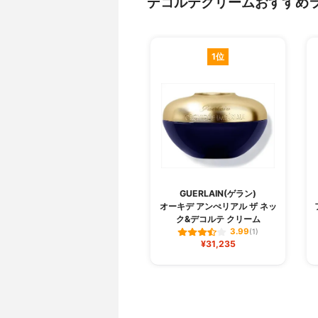
デコルテクリームおすすめ
1位
GUERLAIN(ゲラン)
オーキデ アンぺリアル ザ ネッ
ク&デコルテ クリーム
3.99
(1)
¥31,235