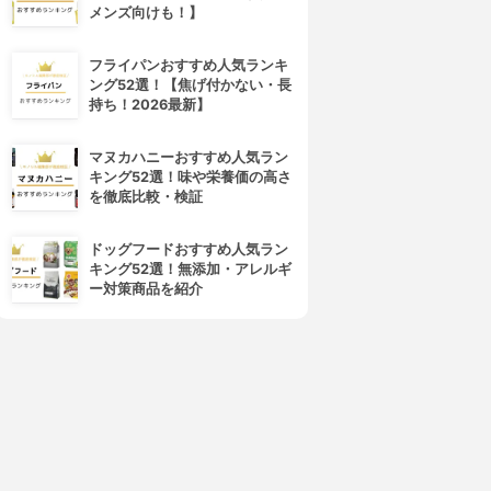
メンズ向けも！】
フライパンおすすめ人気ランキ
ング52選！【焦げ付かない・長
4位
5位
持ち！2026最新】
マヌカハニーおすすめ人気ラン
キング52選！味や栄養価の高さ
を徹底比較・検証
ドッグフードおすすめ人気ラン
キング52選！無添加・アレルギ
ー対策商品を紹介
HURRY HARRY(ハリーハリ
sisley(シスレー)
ー)
クレーム プール クー N
大人の美くびクリーム
3.80
3.81
(3)
¥10,428
¥1,034