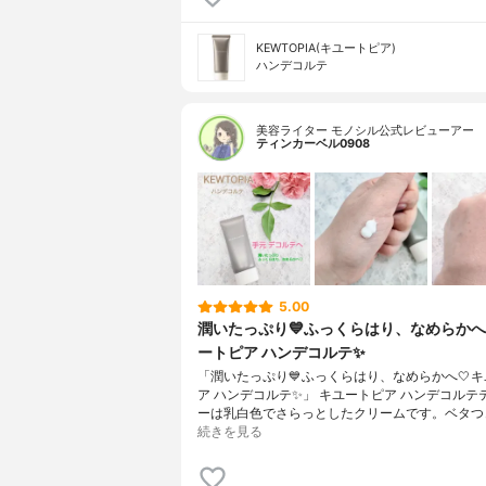
KEWTOPIA(キユートピア)
ハンデコルテ
美容ライター モノシル公式レビューアー
ティンカーベル0908
5.00
潤いたっぷり💙ふっくらはり、なめらかへ
ートピア ハンデコルテ✨
「潤いたっぷり💙ふっくらはり、なめらかへ🤍
ア ハンデコルテ✨」 キユートピア ハンデコルテ
ーは乳白色でさらっとしたクリームです。ベタつ
続きを見る