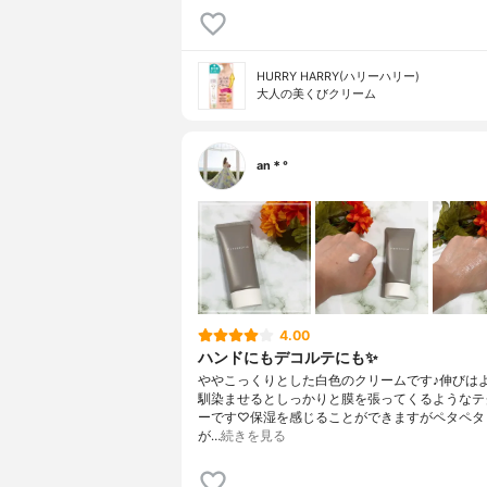
HURRY HARRY(ハリーハリー)
大人の美くびクリーム
an＊°
4.00
ハンドにもデコルテにも✨
ややこっくりとした白色のクリームです♪伸びは
馴染ませるとしっかりと膜を張ってくるようなテ
ーです♡保湿を感じることができますがペタペタ
が…
続きを見る