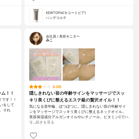
KEWTOPIA(キユートピア)
ハンデコルテ
会社員 / 美容モニター
みこ
3.00
ーム！！
隠しきれない首の年齢サインをマッサージでスッ
キリ美くびに整えるエステ級の贅沢オイル！！
イです！！
いをして
気になる首年輪、ぽつぽつに。隠しきれない首の年齢サイ
。それ
ンをマッサージでスッキリ美くびに整えるネックオイル。
美容保湿成分アルガンオイルやレチノール、ビタミンCでハ
リ…
続きを見る