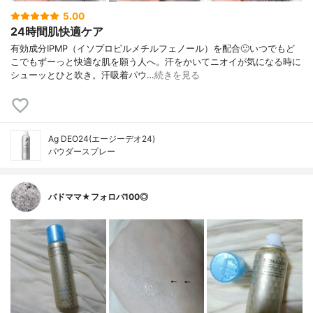
5.00
24時間肌快適ケア
有効成分IPMP（イソプロピルメチルフェノール）を配合🙂いつでもど
こでもずーっと快適な肌を願う人へ。汗をかいてニオイが気になる時に
シューッとひと吹き。汗吸着パウ…
続きを見る
Ag DEO24(エージーデオ24)
パウダースプレー
バドママ★フォロバ100◎