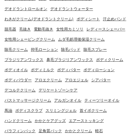
デオドラントロールオン
デオドラントウォーター
わきがクリーム(デオドラントクリーム)
ボディシート
汗止めバンド
脱毛器
毛抜き
電動毛抜き
女性用カミソリ
レディースシェーバー
女性用シェービングクリーム
ムダ毛処理後保湿クリーム
除毛クリーム
抑毛ローション
除毛パッド
除毛スプレー
ブラジリアンワックス
鼻毛ブラジリアンワックス
ボディクリーム
ボディオイル
ボディミルク
ボディバター
ボディローション
ボディパウダー
アロエクリーム
アロエジェル
シアバター
デコルテクリーム
デリケートゾーンケア
バストマッサージクリーム
アルガンオイル
ティーツリーオイル
馬油
ボディスクラブ
スリミングジェル
首イボクリーム
ハンドクリーム
かかとケアグッズ
エアーストッキング
パラフィンパック
足角質パック
かかとクリーム
軽石