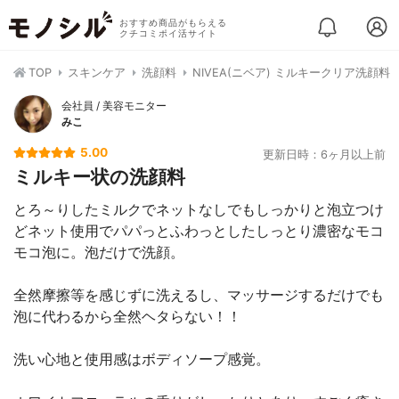
おすすめ商品がもらえる
クチコミポイ活サイト
TOP
スキンケア
洗顔料
NIVEA(ニベア) ミルキークリア洗顔料
会社員 / 美容モニター
みこ
5.00
更新日時：6ヶ月以上前
ミルキー状の洗顔料
とろ～りしたミルクでネットなしでもしっかりと泡立つけ
どネット使用でパパっとふわっとしたしっとり濃密なモコ
モコ泡に。泡だけで洗顔。
全然摩擦等を感じずに洗えるし、マッサージするだけでも
泡に代わるから全然ヘタらない！！
洗い心地と使用感はボディソープ感覚。