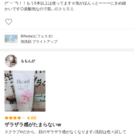
(*´︶`*)！！もう5本以上は使ってます☺️泡がほんっとーーーにきめ細
かいです◎炭酸泡なので肌…
続きを見る
Bifesta(ビフェスタ)
泡洗顔 ブライトアップ
ももんが
4.00
ザラザラ感がたまらないw
スクラブinだから、顔のザラザラ感がなくなります♪洗顔は色々試して