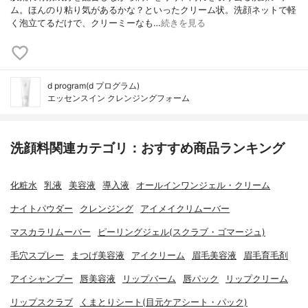
ム。ほんのり粘り気があるかな？といったクリーム状。洗顔ネットで軽
く泡立てるだけで、クリーミーなも…
続きを見る
d program(d プログラム)
エッセンスイン クレンジングフォーム
洗顔料関連カテゴリ：おすすめ商品ランキング
化粧水
乳液
美容液
導入液
オールインワンジェル・クリーム
ナイトパウダー
クレンジング
アイメイクリムーバー
マスカラリムーバー
ピーリングジェル(スクラブ・ゴマージュ)
毛穴スプレー
まつげ美容液
アイクリーム
眉毛美容液
眉毛育毛剤
アイシャンプー
唇美容液
リップバーム
唇パック
リップクリーム
リップスクラブ
くまとりシート(目元ケアシート・パック)