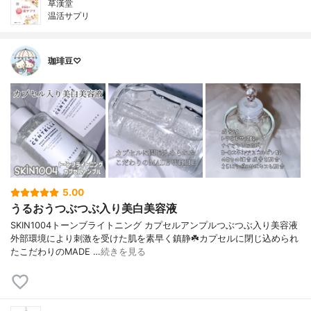
草漢堂
温活サプリ
珈琲豆♡
5.00
うるおうつぶつぶ入り美白美容液
SKIN1004トーンブライトニング カプセルアンプルつぶつぶ入り美容液
外部環境により刺激を受けた肌を素早く鎮静☘️カプセルに閉じ込められ
たこだわりのMADE …
続きを見る