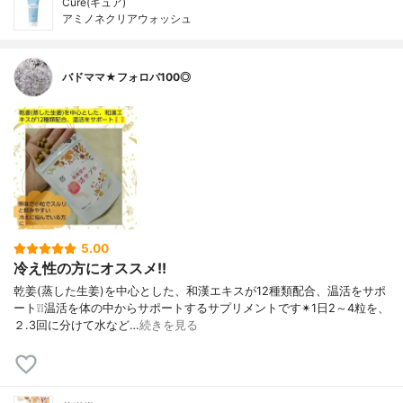
Cure(キュア)
アミノネクリアウォッシュ
バドママ★フォロバ100◎
5.00
冷え性の方にオススメ!!
乾姜(蒸した生姜)を中心とした、和漢エキスが12種類配合、温活をサポ
ート❕❕温活を体の中からサポートするサプリメントです✴1日2～4粒を、
２.3回に分けて水など…
続きを見る