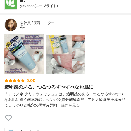
IBJ
youbride(ユーブライド)
会社員 / 美容モニター
みこ
5.00
透明感のある、つるつるすべすべなお肌に
「アミノネ クリアウォッシュ」は、透明感のある、つるつるすべすべ
なお肌に導く酵素洗顔。タンパク質分解酵素*²、アミノ酸系洗浄成分*⁴
でしっかりと毛穴の黒ずみ汚れ…
続きを見る