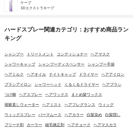
ケープ
3Dエクストラキープ
ハードスプレー関連カテゴリ：おすすめ商品ラン
キング
シャンプー
トリートメント
コンディショナー
ヘアマスク
シャワーキャップ
シャンプーディスペンサー
シャンプー手袋
ヘアミルク
ヘアオイル
ナイトキャップ
ドライヤー
ヘアアイロン
ブラシアイロン
シャワーヘッド
くるくるドライヤー
ヘアブラシ
つげ櫛
ヘアスプレー
ヘアワックス
まとめ髪ワックス
寝癖直しウォーター
ヘアミスト
ヘアフレグランス
ウィッグ
ウィッグスプレー
パーマムース
ヘアカラー
白髪染め
白髪隠し
ブリーチ剤
カーラー
縮毛矯正剤
ヘアチョーク
ヘアマスカラ