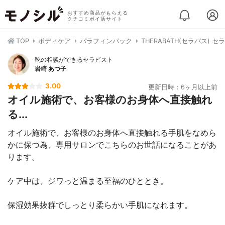
おすすめ商品がもらえる
クチコミポイ活サイト
TOP
ボディケア
パラフィンパック
THERABATH(セラバス) セ
靴の相談ができるセラピスト
岩崎 あつ子
3.00
更新日時：6ヶ月以上前
オイル施術で、お客様のお身体へ直接触れ
る...
オイル施術で、お客様のお身体へ直接触れる手肌をなめら
かに保つ為、専用サロンでこちらのお世話になることがあ
ります。
ケア中は、ジワっと温まる至福のひととき。
保湿効果抜群でしっとり柔らかい手肌になれます。