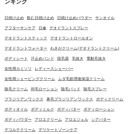
ンキング
日焼け止め
飲む日焼け止め
日焼け止めパウダー
サンオイル
アフターサンケア
日傘
デオドラントスプレー
デオドラントスティック
デオドラントロールオン
デオドラントウォーター
わきがクリーム(デオドラントクリーム)
ボディシート
汗止めバンド
脱毛器
毛抜き
電動毛抜き
女性用カミソリ
レディースシェーバー
女性用シェービングクリーム
ムダ毛処理後保湿クリーム
除毛クリーム
抑毛ローション
除毛パッド
除毛スプレー
ブラジリアンワックス
鼻毛ブラジリアンワックス
ボディクリーム
ボディオイル
ボディミルク
ボディバター
ボディローション
ボディパウダー
アロエクリーム
アロエジェル
シアバター
デコルテクリーム
デリケートゾーンケア