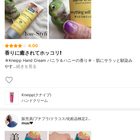
4.00
香りに癒されてホッコリ❗
☆Kneipp Hand Cream バニラ＆ハニーの香り☆・肌にサラッと馴染み
やす…
続きを見る
Kneipp(クナイプ)
ハンドクリーム
販売員/プチプラ/ドラコス/化粧品検定2…
muu❤︎