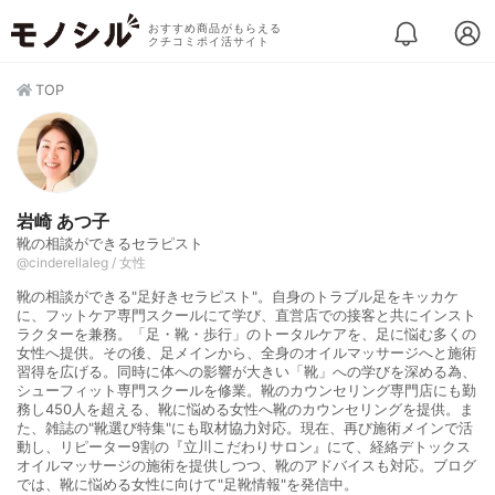
おすすめ商品がもらえる
クチコミポイ活サイト
TOP
岩崎 あつ子
靴の相談ができるセラピスト
@cinderellaleg / 女性
靴の相談ができる"足好きセラピスト"。自身のトラブル足をキッカケ
に、フットケア専門スクールにて学び、直営店での接客と共にインスト
ラクターを兼務。「足・靴・歩行」のトータルケアを、足に悩む多くの
女性へ提供。その後、足メインから、全身のオイルマッサージへと施術
習得を広げる。同時に体への影響が大きい「靴」への学びを深める為、
シューフィット専門スクールを修業。靴のカウンセリング専門店にも勤
務し450人を超える、靴に悩める女性へ靴のカウンセリングを提供。ま
た、雑誌の"靴選び特集"にも取材協力対応。現在、再び施術メインで活
動し、リピーター9割の『立川こだわりサロン』にて、経絡デトックス
オイルマッサージの施術を提供しつつ、靴のアドバイスも対応。ブログ
では、靴に悩める女性に向けて"足靴情報"を発信中。