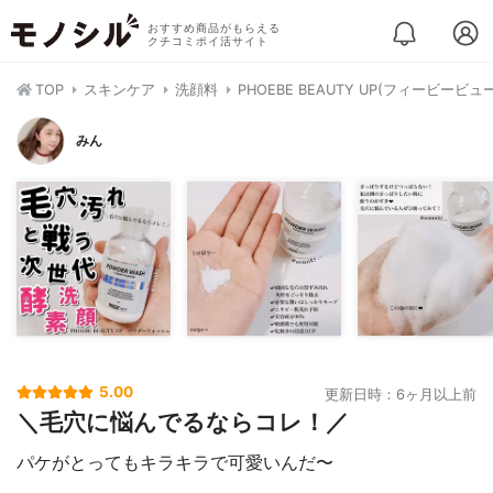
おすすめ商品がもらえる
クチコミポイ活サイト
TOP
スキンケア
洗顔料
PHOEBE BEAUTY UP(フィービービ
みん
5.00
更新日時：6ヶ月以上前
＼毛穴に悩んでるならコレ！／
パケがとってもキラキラで可愛いんだ〜