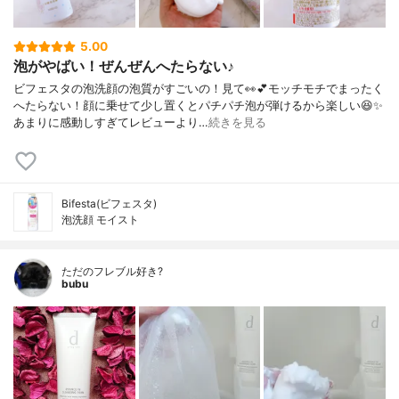
5.00
泡がやばい！ぜんぜんへたらない♪
ビフェスタの泡洗顔の泡質がすごいの！見て👀💕モッチモチでまったく
へたらない！顔に乗せて少し置くとパチパチ泡が弾けるから楽しい😆✨
あまりに感動しすぎてレビューより…
続きを見る
Bifesta(ビフェスタ)
泡洗顔 モイスト
ただのフレブル好き?
bubu