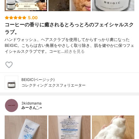
5.00
コーヒーの香りに癒されるとろっとろのフェイシャルスク
ラブ。
ハンドウォッシュ、ヘアスクラブを使用してからすっかり虜になった
BEIGIC。こちらは古い角層をやさしく取り除き、肌を健やかに保つフェ
イシャルスクラブです。コーヒ…
続きを見る
BEIGIC(ベージック)
コレクティング エクスフォリエーター
3kidsmama
みーさん¨̮⸝⋆