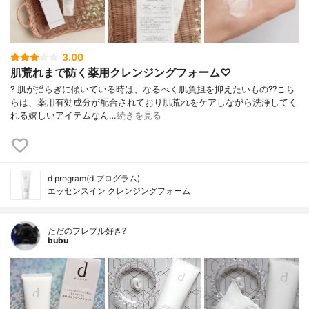
3.00
肌荒れまで防く薬用クレンジングフォーム♡
? 肌が揺らぎに傾いている時は、なるべく肌負担を抑えたいもの?? こち
らは、薬用有効成分が配合されており肌荒れをケアしながら洗浄してく
れる嬉しいアイテムなん…
続きを見る
d program(d プログラム)
エッセンスイン クレンジングフォーム
ただのフレブル好き?
bubu