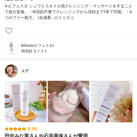
✔︎ビフェスタ シュワとろオイル泡クレンジング・マッサージをすること
で血行促進。・W洗顔不要でクレンジングから洗顔まで1本で可能。・4
つのフリー処方。 (合成香…
続きを見る
Bifesta(ビフェスタ)
泡洗顔 モイスト
メグ
5.00
田中みな実さんや石井美保さんが愛用