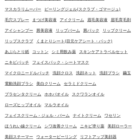
マスカラリムーバー
ピーリングジェル(スクラブ・ゴマージュ)
毛穴スプレー
まつげ美容液
アイクリーム
眉毛美容液
眉毛育毛剤
アイシャンプー
唇美容液
リップバーム
唇パック
リップクリーム
リップスクラブ
くまとりシート(目元ケアシート・パック)
あぶらとり紙
コットン
シミ用飲み薬
スキンケアトラベルセット
ニキビパッチ
フェイスパック・シートマスク
マイクロニードルパッチ
洗顔クロス
洗顔ネット
洗顔ブラシ
繭玉
電動洗顔ブラシ
美白クリーム
セラミドクリーム
プラセンタクリーム
ホホバオイル
スクワランオイル
ローズヒップオイル
マルラオイル
フェイスクリーム・ジェル・バーム
ナイトクリーム
ワセリン
ほうれい線クリーム
シワ改善クリーム
ニキビ塗り薬
美顔ローラー
美顔スチーマー
ウォーターピーリング
リフトアップ美顔器