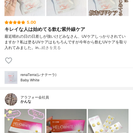
5.00
キレイな人は始めてる飲む紫外線ケア
最近晴れの日の日差しが強いけど⁣みなさん、UVケアしっかりされてい
ますか？⁣⁣私は塗るUVケアはもちろんですが⁣今年から飲むUVケアを取り
入れてみました。⁣in…
続きを見る
renaTerra(レナテーラ)
Baby White
アラフォー会社員
かんな