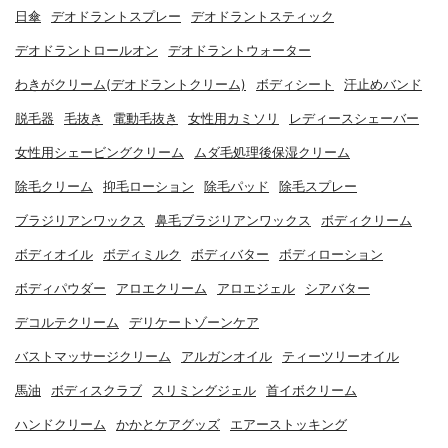
日傘
デオドラントスプレー
デオドラントスティック
デオドラントロールオン
デオドラントウォーター
わきがクリーム(デオドラントクリーム)
ボディシート
汗止めバンド
脱毛器
毛抜き
電動毛抜き
女性用カミソリ
レディースシェーバー
女性用シェービングクリーム
ムダ毛処理後保湿クリーム
除毛クリーム
抑毛ローション
除毛パッド
除毛スプレー
ブラジリアンワックス
鼻毛ブラジリアンワックス
ボディクリーム
ボディオイル
ボディミルク
ボディバター
ボディローション
ボディパウダー
アロエクリーム
アロエジェル
シアバター
デコルテクリーム
デリケートゾーンケア
バストマッサージクリーム
アルガンオイル
ティーツリーオイル
馬油
ボディスクラブ
スリミングジェル
首イボクリーム
ハンドクリーム
かかとケアグッズ
エアーストッキング