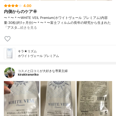
4.00
内側からのケア🌞
〜＊〜＊〜WHITE VEIL Premium(ホワイトヴェール プレミアム)内容
量:30粒(約1ヶ月分)〜＊〜＊〜富士フィルムの長年の研究から生まれた
「アスタ…
続きを見る
キラ★リズム
ホワイトヴェール プレミアム
コスメと口コミが大好きな専業主婦
kirakiranoriko