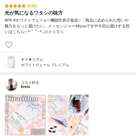
5.00
光が気になるワタシの味方
#PR #ホワイトヴェール✨機能性表示食品✨「商品に込められた想いや
魅力をもっと届けたい」メッセンジャーMiyuuです🫶今回お届けする想
いはこちら✨*･゜ﾟ･*…
続きを見る
キラ★リズム
ホワイトヴェール プレミアム
コスメ好き
Eririn