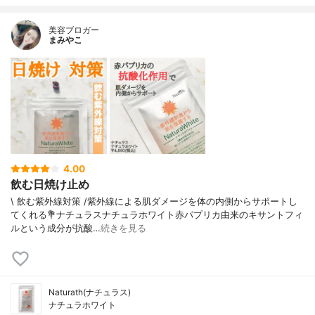
美容ブロガー
まみやこ
4.00
飲む日焼け止め
\ 飲む紫外線対策 /⁡紫外線による肌ダメージを体の内側からサポートし
てくれる⁡⁡💐ナチュラスナチュラホワイト⁡⁡赤パプリカ由来のキサントフィ
ルという成分が抗酸…
続きを見る
Naturath(ナチュラス)
ナチュラホワイト