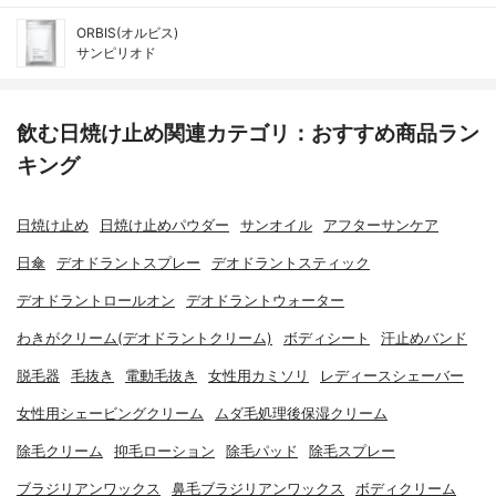
ORBIS(オルビス)
サンピリオド
飲む日焼け止め関連カテゴリ：おすすめ商品ラン
キング
日焼け止め
日焼け止めパウダー
サンオイル
アフターサンケア
日傘
デオドラントスプレー
デオドラントスティック
デオドラントロールオン
デオドラントウォーター
わきがクリーム(デオドラントクリーム)
ボディシート
汗止めバンド
脱毛器
毛抜き
電動毛抜き
女性用カミソリ
レディースシェーバー
女性用シェービングクリーム
ムダ毛処理後保湿クリーム
除毛クリーム
抑毛ローション
除毛パッド
除毛スプレー
ブラジリアンワックス
鼻毛ブラジリアンワックス
ボディクリーム