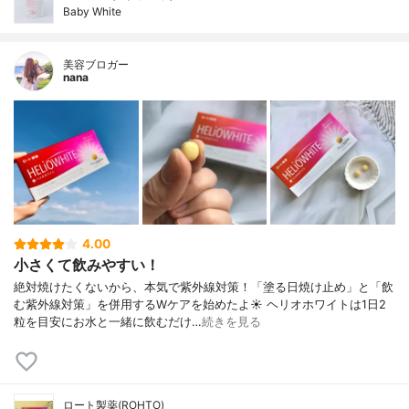
Baby White
美容ブロガー
nana
4.00
小さくて飲みやすい！
絶対焼けたくないから、本気で紫外線対策！「塗る日焼け止め」と「飲
む紫外線対策」を併用するWケアを始めたよ☀ ヘリオホワイトは1日2
粒を目安にお水と一緒に飲むだけ…
続きを見る
ロート製薬(ROHTO)