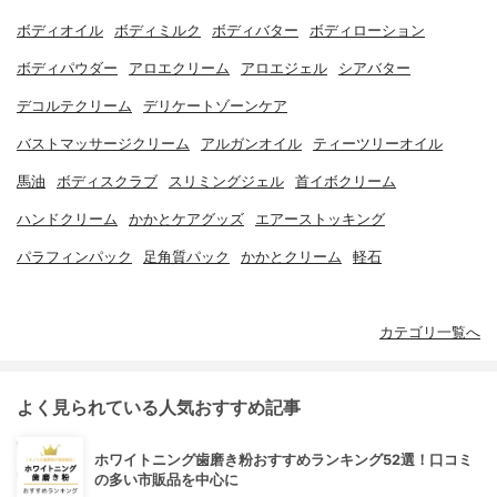
ボディオイル
ボディミルク
ボディバター
ボディローション
ボディパウダー
アロエクリーム
アロエジェル
シアバター
デコルテクリーム
デリケートゾーンケア
バストマッサージクリーム
アルガンオイル
ティーツリーオイル
馬油
ボディスクラブ
スリミングジェル
首イボクリーム
ハンドクリーム
かかとケアグッズ
エアーストッキング
パラフィンパック
足角質パック
かかとクリーム
軽石
カテゴリ一覧へ
よく見られている人気おすすめ記事
ホワイトニング歯磨き粉おすすめランキング52選！口コミ
の多い市販品を中心に