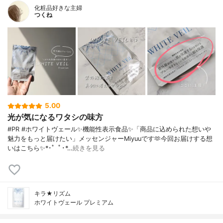
化粧品好きな主婦
つくね
5.00
光が気になるワタシの味方
#PR #ホワイトヴェール✨機能性表示食品✨「商品に込められた想いや
魅力をもっと届けたい」メッセンジャーMiyuuです🫶今回お届けする想
いはこちら✨*･゜ﾟ･*…
続きを見る
キラ★リズム
ホワイトヴェール プレミアム