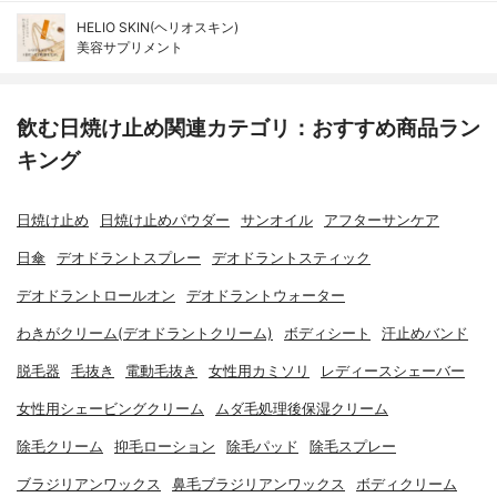
HELIO SKIN(ヘリオスキン)
美容サプリメント
飲む日焼け止め関連カテゴリ：おすすめ商品ラン
キング
日焼け止め
日焼け止めパウダー
サンオイル
アフターサンケア
日傘
デオドラントスプレー
デオドラントスティック
デオドラントロールオン
デオドラントウォーター
わきがクリーム(デオドラントクリーム)
ボディシート
汗止めバンド
脱毛器
毛抜き
電動毛抜き
女性用カミソリ
レディースシェーバー
女性用シェービングクリーム
ムダ毛処理後保湿クリーム
除毛クリーム
抑毛ローション
除毛パッド
除毛スプレー
ブラジリアンワックス
鼻毛ブラジリアンワックス
ボディクリーム