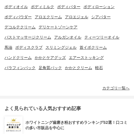
ボディオイル
ボディミルク
ボディバター
ボディローション
ボディパウダー
アロエクリーム
アロエジェル
シアバター
デコルテクリーム
デリケートゾーンケア
バストマッサージクリーム
アルガンオイル
ティーツリーオイル
馬油
ボディスクラブ
スリミングジェル
首イボクリーム
ハンドクリーム
かかとケアグッズ
エアーストッキング
パラフィンパック
足角質パック
かかとクリーム
軽石
カテゴリ一覧へ
よく見られている人気おすすめ記事
ホワイトニング歯磨き粉おすすめランキング52選！口コミ
の多い市販品を中心に