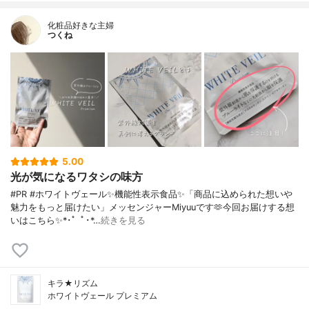
化粧品好きな主婦
つくね
5.00
光が気になるワタシの味方
#PR #ホワイトヴェール✨機能性表示食品✨「商品に込められた想いや
魅力をもっと届けたい」メッセンジャーMiyuuです🫶今回お届けする想
いはこちら✨*･゜ﾟ･*…
続きを見る
キラ★リズム
ホワイトヴェール プレミアム