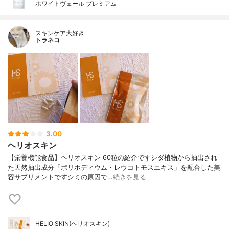
ホワイトヴェール プレミアム
スキンケア大好き
トラネコ
3.00
ヘリオスキン
【栄養機能食品】ヘリオスキン 60粒の紹介ですシダ植物から抽出され
た天然抽出成分「ポリポディウム・レウコトモスエキス」を配合した美
容サプリメントですシミの原因で…
続きを見る
HELIO SKIN(ヘリオスキン)