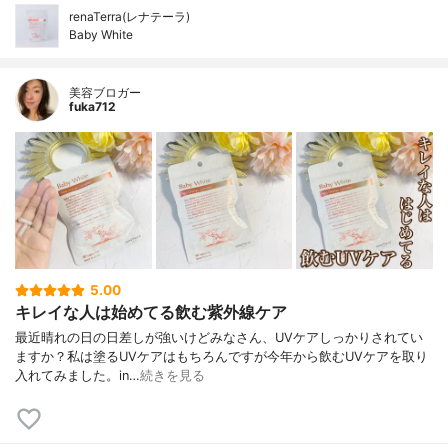
renaTerra(レナテーラ)
Baby White
美容ブロガー
fuka712
5.00
キレイな人は始めてる飲む紫外線ケア
最近晴れの日の日差しが強いけど⁣みなさん、UVケアしっかりされてい
ますか？⁣⁣私は塗るUVケアはもちろんですが⁣今年から飲むUVケアを取り
入れてみました。⁣in…
続きを見る