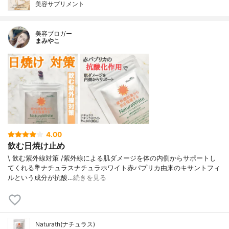
美容サプリメント
美容ブロガー
まみやこ
4.00
飲む日焼け止め
\ 飲む紫外線対策 /⁡紫外線による肌ダメージを体の内側からサポートし
てくれる⁡⁡💐ナチュラスナチュラホワイト⁡⁡赤パプリカ由来のキサントフィ
ルという成分が抗酸…
続きを見る
Naturath(ナチュラス)