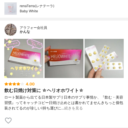
renaTerra(レナテーラ)
Baby White
アラフォー会社員
かんな
4.00
飲む日焼け対策に ☆ヘリオホワイト☆
ロート製薬から出てる日本製サプリ日本のサプリ事情か、『飲む・美容
習慣』ってキャッチコピー日焼け止めとは書かれてませんきちっと個包
装されてるのが珍しい!持ち運びに…
続きを見る