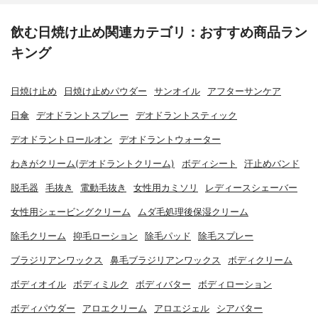
飲む日焼け止め関連カテゴリ：おすすめ商品ラン
キング
日焼け止め
日焼け止めパウダー
サンオイル
アフターサンケア
日傘
デオドラントスプレー
デオドラントスティック
デオドラントロールオン
デオドラントウォーター
わきがクリーム(デオドラントクリーム)
ボディシート
汗止めバンド
脱毛器
毛抜き
電動毛抜き
女性用カミソリ
レディースシェーバー
女性用シェービングクリーム
ムダ毛処理後保湿クリーム
除毛クリーム
抑毛ローション
除毛パッド
除毛スプレー
ブラジリアンワックス
鼻毛ブラジリアンワックス
ボディクリーム
ボディオイル
ボディミルク
ボディバター
ボディローション
ボディパウダー
アロエクリーム
アロエジェル
シアバター