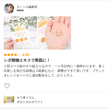
モノシル編集部
hana
4.00
シダ植物エキスで美肌に！
１回２〜３錠の６０錠入りなので、一ヶ月以内に一袋終わります。多く
日差しを浴びる前後は３錠飲むなど、調整ができて良いです。ブラッド
オレンジをベースに成分配合をして…
続きを見る
キラ★リズム
ボタニカルホワイト