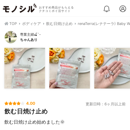
おすすめ商品がもらえる
クチコミポイ活サイト
TOP
ボディケア
飲む日焼け止め
renaTerra(レナテーラ) Baby W
専業主婦🍒´-
ちゃんあり
4.00
更新日時：6ヶ月以上前
飲む日焼け止め
飲む日焼け止め始めました🌞