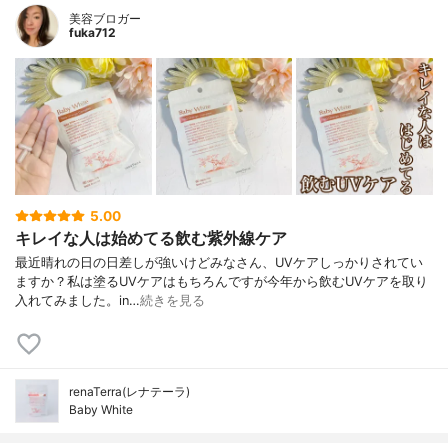
美容ブロガー
fuka712
5.00
キレイな人は始めてる飲む紫外線ケア
最近晴れの日の日差しが強いけど⁣みなさん、UVケアしっかりされてい
ますか？⁣⁣私は塗るUVケアはもちろんですが⁣今年から飲むUVケアを取り
入れてみました。⁣in…
続きを見る
renaTerra(レナテーラ)
Baby White