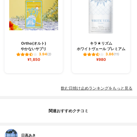
Ortho(オルト)
キラ★リズム
やかないサプリ
ホワイトヴェール プレミアム
3.94
3.86
(2)
(11)
¥1,850
¥980
飲む日焼け止めランキングをもっと見る
関連おすすめクチコミ
日高あき