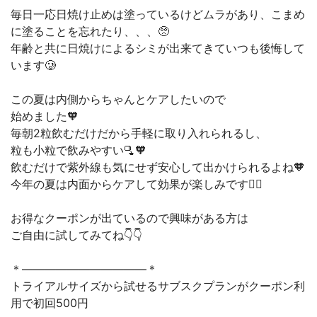
毎日一応日焼け止めは塗っているけどムラがあり、こまめ
に塗ることを忘れたり、、、🥺
年齢と共に日焼けによるシミが出来てきていつも後悔して
います🥲
この夏は内側からちゃんとケアしたいので
始めました🧡
毎朝2粒飲むだけだから手軽に取り入れられるし、
粒も小粒で飲みやすい🫗🧡
飲むだけで紫外線も気にせず安心して出かけられるよね🧡
今年の夏は内面からケアして効果が楽しみです🙋‍♀️
お得なクーポンが出ているので興味がある方は
ご自由に試してみてね👇👇
＊———————————＊
トライアルサイズから試せるサブスクプランがクーポン利
用で初回500円