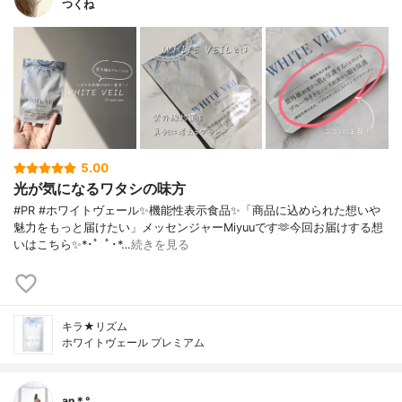
つくね
5.00
光が気になるワタシの味方
#PR #ホワイトヴェール✨機能性表示食品✨「商品に込められた想いや
魅力をもっと届けたい」メッセンジャーMiyuuです🫶今回お届けする想
いはこちら✨*･゜ﾟ･*…
続きを見る
キラ★リズム
ホワイトヴェール プレミアム
an＊°