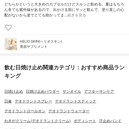
どちらかというと大きめのカプセルだけどスルッと飲める。夏はもちろ
ん冬でも紫外線があるので、出かける前にサッと飲んで、塗り直しの心
配がないから楽でとても助かってま…
続きを見る
HELIO SKIN(ヘリオスキン)
美容サプリメント
飲む日焼け止め関連カテゴリ：おすすめ商品ラン
キング
日焼け止め
日焼け止めパウダー
サンオイル
アフターサンケア
日傘
デオドラントスプレー
デオドラントスティック
デオドラントロールオン
デオドラントウォーター
わきがクリーム(デオドラントクリーム)
ボディシート
汗止めバンド