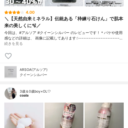
4.00
＼【天然由来ミネラル】伝統ある「枠練り石けん」で肌本
来の美しくに🫧／
今回は、#アルソア #クイーンシルバー のレビューです！＊パケや使用
感などの詳細は、 画像に記載してあります☝︎------------------------…
続きを見る
ARSOA(アルソア)
クイーンシルバー
3歳＆0歳boy×OL🤍
coala