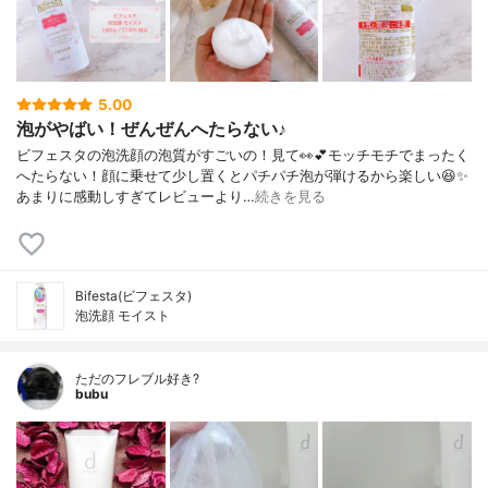
5.00
泡がやばい！ぜんぜんへたらない♪
ビフェスタの泡洗顔の泡質がすごいの！見て👀💕モッチモチでまったく
へたらない！顔に乗せて少し置くとパチパチ泡が弾けるから楽しい😆✨
あまりに感動しすぎてレビューより…
続きを見る
Bifesta(ビフェスタ)
泡洗顔 モイスト
ただのフレブル好き?
bubu