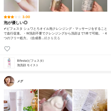
3.00
泡が優しい◎
✔︎ビフェスタ シュワとろオイル泡クレンジング・マッサージをすること
で血行促進。・W洗顔不要でクレンジングから洗顔まで1本で可能。・4
つのフリー処方。 (合成香…
続きを見る
Bifesta(ビフェスタ)
泡洗顔 モイスト
メグ