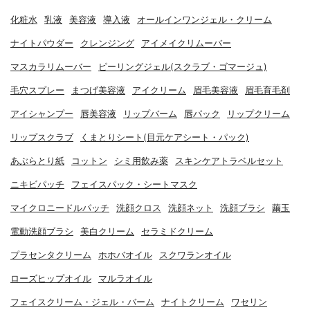
化粧水
乳液
美容液
導入液
オールインワンジェル・クリーム
ナイトパウダー
クレンジング
アイメイクリムーバー
マスカラリムーバー
ピーリングジェル(スクラブ・ゴマージュ)
毛穴スプレー
まつげ美容液
アイクリーム
眉毛美容液
眉毛育毛剤
アイシャンプー
唇美容液
リップバーム
唇パック
リップクリーム
リップスクラブ
くまとりシート(目元ケアシート・パック)
あぶらとり紙
コットン
シミ用飲み薬
スキンケアトラベルセット
ニキビパッチ
フェイスパック・シートマスク
マイクロニードルパッチ
洗顔クロス
洗顔ネット
洗顔ブラシ
繭玉
電動洗顔ブラシ
美白クリーム
セラミドクリーム
プラセンタクリーム
ホホバオイル
スクワランオイル
ローズヒップオイル
マルラオイル
フェイスクリーム・ジェル・バーム
ナイトクリーム
ワセリン