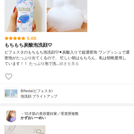
5.00
もちもち炭酸泡洗顔♡
ビフェスタのもちもち泡洗顔♡⚫︎炭酸入りで超濃密泡 ワンプッシュで濃
密泡がたっぷり出てくるので、 忙しい朝はもちろん、私は朝晩愛用し
ています！！ たっぷり泡で洗…
続きを見る
Bifesta(ビフェスタ)
泡洗顔 ブライトアップ
－10才肌の美容愛好家／受賞歴複数
かずおいーめい