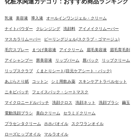
化粧水関連カテゴリ：おすすめ商品ランキング
乳液
美容液
導入液
オールインワンジェル・クリーム
ナイトパウダー
クレンジング
洗顔料
アイメイクリムーバー
マスカラリムーバー
ピーリングジェル(スクラブ・ゴマージュ)
毛穴スプレー
まつげ美容液
アイクリーム
眉毛美容液
眉毛育毛剤
アイシャンプー
唇美容液
リップバーム
唇パック
リップクリーム
リップスクラブ
くまとりシート(目元ケアシート・パック)
あぶらとり紙
コットン
シミ用飲み薬
スキンケアトラベルセット
ニキビパッチ
フェイスパック・シートマスク
マイクロニードルパッチ
洗顔クロス
洗顔ネット
洗顔ブラシ
繭玉
電動洗顔ブラシ
美白クリーム
セラミドクリーム
プラセンタクリーム
ホホバオイル
スクワランオイル
ローズヒップオイル
マルラオイル