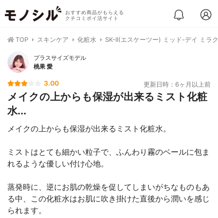
おすすめ商品がもらえる
クチコミポイ活サイト
TOP
スキンケア
化粧水
SK-II(エスケーツー) ミッド-デイ ミ
プラスサイズモデル
桃果 愛
3.00
更新日時：6ヶ月以上前
メイクの上からも保湿が出来るミスト化粧
水...
メイクの上からも保湿が出来るミスト化粧水。
ミストはとても細かい粒子で、ふんわり霧のベールに包ま
れるような優しい付け心地。
蒸発時に、逆にお肌の乾燥を促してしまいがちなものもあ
る中、この化粧水はお肌に吹き掛けた直後から潤いを感じ
られます。