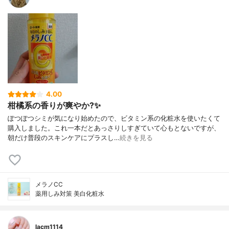
4.00
柑橘系の香りが爽やか?✨
ぽつぽつシミが気になり始めたので、ビタミン系の化粧水を使いたくて
購入しました。これ一本だとあっさりしすぎていて心もとないですが、
朝だけ普段のスキンケアにプラスし…
続きを見る
メラノCC
薬用しみ対策 美白化粧水
lacm1114