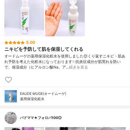
5.00
ニキビを予防して肌を保湿してくれる
オードムーゲの薬用保湿化粧水を使用しました😊くり返すニキビ・肌あ
れ予防を考えた化粧水になっております✨抗炎症成分が肌荒れを防い
で、保湿成分（ヒアルロン酸Na、ア…
続きを見る
EAUDE MUGE(オードムーゲ)
薬用保湿化粧水
バドママ★フォロバ100◎