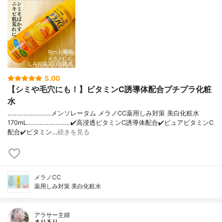
5.00
【シミや毛穴にも！】ビタミンC誘導体配合プチプラ化粧
水
……………………メンソレータム メラノCC薬用しみ対策 美白化粧水
170mL……………………✔️高浸透ビタミンC誘導体配合✔️ピュアビタミンC
配合✔️ビタミン…
続きを見る
メラノCC
薬用しみ対策 美白化粧水
アラサー主婦
まりるり