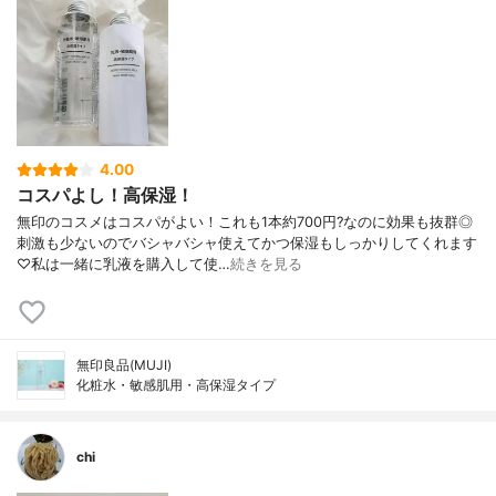
4.00
コスパよし！高保湿！
無印のコスメはコスパがよい！これも1本約700円?なのに効果も抜群◎
刺激も少ないのでバシャバシャ使えてかつ保湿もしっかりしてくれます
♡私は一緒に乳液を購入して使…
続きを見る
無印良品(MUJI)
化粧水・敏感肌用・高保湿タイプ
chi