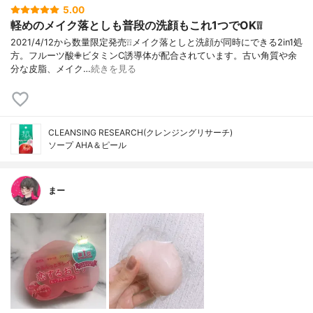
5.00
軽めのメイク落としも普段の洗顔もこれ1つでOK❕❕
2021/4/12から数量限定発売❕❕メイク落としと洗顔が同時にできる2in1処
方。フルーツ酸✙ビタミンC誘導体が配合されています。古い角質や余
分な皮脂、メイク…
続きを見る
CLEANSING RESEARCH(クレンジングリサーチ)
ソープ AHA＆ピール
まー