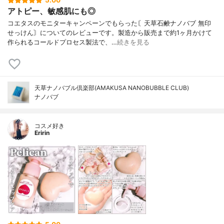
5.00
アトピー、敏感肌にも◎
コエタスのモニターキャンペーンでもらった〘天草石鹸ナノバブ 無印
せっけん〙についてのレビューです。製造から販売まで約1ヶ月かけて
作られるコールドプロセス製法で、…
続きを見る
天草ナノバブル倶楽部(AMAKUSA NANOBUBBLE CLUB)
ナノバブ
コスメ好き
Eririn