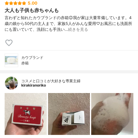
5.00
大人も子供も赤ちゃんも
言わずと知れたカウブランドの赤箱😊我が家は大量常備しています。4
歳の娘から50代の主人まで、家族5人がみんな愛用♡お風呂にも洗面所
にも置いていて、洗顔にも手洗い…
続きを見る
カウブランド
赤箱
コスメと口コミが大好きな専業主婦
kirakiranoriko