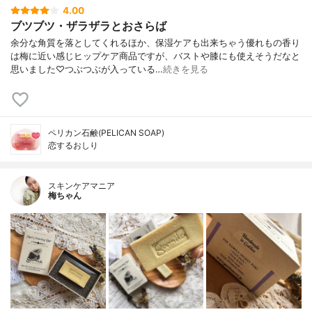
4.00
ブツブツ・ザラザラとおさらば
余分な角質を落としてくれるほか、保湿ケアも出来ちゃう優れもの香り
は梅に近い感じヒップケア商品ですが、バストや膝にも使えそうだなと
思いました♡つぶつぶが入っている…
続きを見る
ペリカン石鹸(PELICAN SOAP)
恋するおしり
スキンケアマニア
梅ちゃん