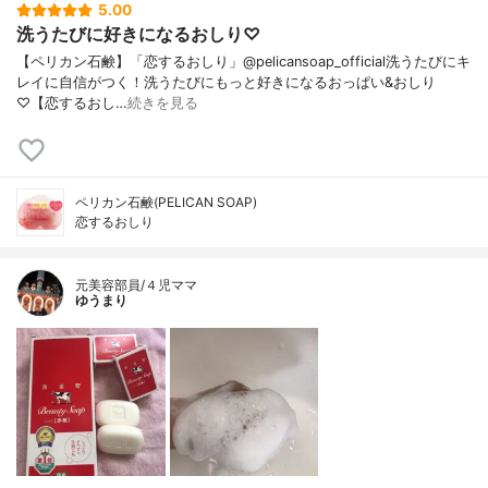
5.00
洗うたびに好きになるおしり♡
【ペリカン石鹸】「恋するおしり」@pelicansoap_official洗うたびにキ
レイに自信がつく！洗うたびにもっと好きになるおっぱい&おしり
♡【恋するおし…
続きを見る
ペリカン石鹸(PELICAN SOAP)
恋するおしり
元美容部員/４児ママ
ゆうまり