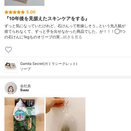
5.00
『10年後を見据えたスキンケアをする』
ずっと気になっていたけれど、石けんって乾燥しそう…という先入観が
捨てられなくて、ずっと手を出せなかった商品でした、が！！！◯1つ
の⽯けんに1kgものオリーブの実…
続きを見る
Gamila Secret(ガミラシークレット)
ソープ
会社員
Suuu