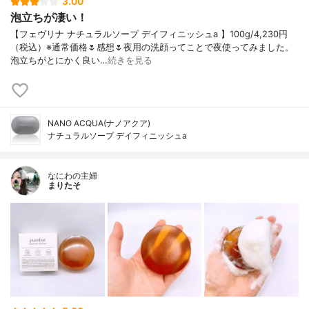
3.00
泡立ちが凄い！
【フェヴリナ ナチュラルソープ デイフィニッシュa 】100g/4,230円
（税込）※通常価格🌷感想🌷夜用の洗顔ってことで夜使ってみました。
泡立ちがとにかく良い…
続きを見る
NANO ACQUA(ナノアクア)
ナチュラルソープ デイフィニッシュa
なにわの主婦
まりたそ