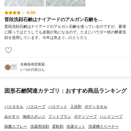
4.00
普段洗顔石鹸はナイアードのアルガン石鹸を...
普段洗顔石鹸はナイアードのアルガン石鹸を使っているのですが、夏場
に限ってはどうしても皮脂が気になるので、たまにパウダー状の酵素洗
顔を使用しています。今年は気まぐ…
続きを見る
水橋保寿堂製薬
いつかの石けん
固形石鹸関連カテゴリ：おすすめ商品ランキング
バスタオル
バスローブ
バスマット
入浴剤
ボディタオル
あかすり
海綿スポンジ
フットブラシ
ボディソープ
ハンドソープ
除菌スプレー
洗濯用洗剤
柔軟剤
洗濯ネット
洗濯槽クリーナー