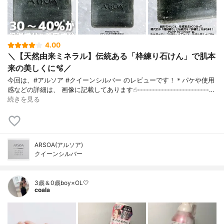
4.00
＼【天然由来ミネラル】伝統ある「枠練り石けん」で肌本
来の美しくに🫧／
今回は、#アルソア #クイーンシルバー のレビューです！＊パケや使用
感などの詳細は、 画像に記載してあります☝︎------------------------…
続きを見る
ARSOA(アルソア)
クイーンシルバー
3歳＆0歳boy×OL🤍
coala