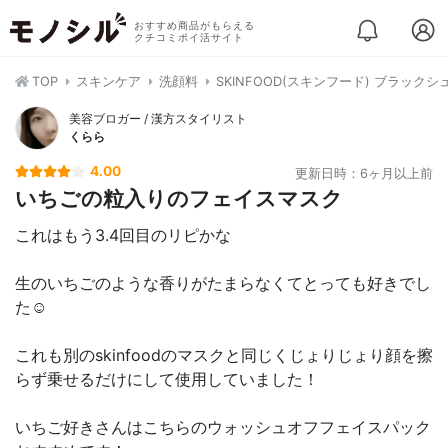
おすすめ商品がもらえる
クチコミポイ活サイト
TOP
スキンケア
洗顔料
SKINFOOD(スキンフード) ブラッ
美容ブロガー / 漢方スタイリスト
くらら
4.00
更新日時：6ヶ月以上前
いちごの粒入りのフェイスマスク
これはもう3.4回目のリピかな
生のいちごのような香りがたまらなくてとっても好きでし
た☺️
これも別のskinfoodのマスクと同じくじょりじょり顔を擦
らず乗せるだけにして使用していました！
いちご好きさんはこちらのウォッシュオフフェイスパック