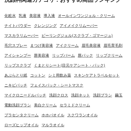
化粧水
乳液
美容液
導入液
オールインワンジェル・クリーム
ナイトパウダー
クレンジング
アイメイクリムーバー
マスカラリムーバー
ピーリングジェル(スクラブ・ゴマージュ)
毛穴スプレー
まつげ美容液
アイクリーム
眉毛美容液
眉毛育毛剤
アイシャンプー
唇美容液
リップバーム
唇パック
リップクリーム
リップスクラブ
くまとりシート(目元ケアシート・パック)
あぶらとり紙
コットン
シミ用飲み薬
スキンケアトラベルセット
ニキビパッチ
フェイスパック・シートマスク
マイクロニードルパッチ
洗顔クロス
洗顔ネット
洗顔ブラシ
繭玉
電動洗顔ブラシ
美白クリーム
セラミドクリーム
プラセンタクリーム
ホホバオイル
スクワランオイル
ローズヒップオイル
マルラオイル