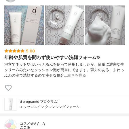
5.00
年齢や肌質を問わず使いやすい洗顔フォーム✨
泡立てネットやほいっぷるんを使って使用しましたが、簡単に濃密な生
クリームみたいなクッション泡が簡単にできます。弾力のある、ふわっ
ふわの泡で洗顔するので幸せな気分…
続きを見る
d program(d プログラム)
エッセンスイン クレンジングフォーム
コスメ好き₍ᐢ.ˬ.ᐢ₎
ここあ