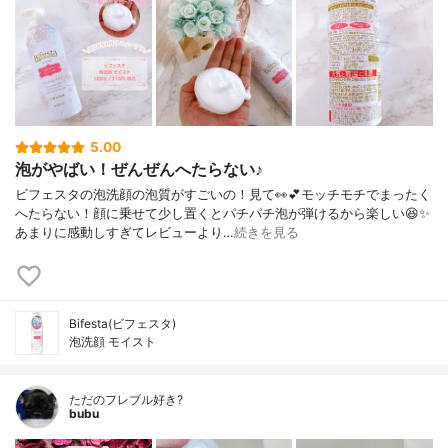
5.00
泡がやばい！ぜんぜんへたらない♪
ビフェスタの泡洗顔の泡質がすごいの！見て👀💕モッチモチでまったく
へたらない！顔に乗せて少し置くとパチパチ泡が弾けるから楽しい😆✨
あまりに感動しすぎてレビューより…
続きを見る
Bifesta(ビフェスタ)
泡洗顔 モイスト
ただのフレブル好き?
bubu