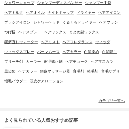
シャワーキャップ
シャンプーディスペンサー
シャンプー手袋
ヘアミルク
ヘアオイル
ナイトキャップ
ドライヤー
ヘアアイロン
ブラシアイロン
シャワーヘッド
くるくるドライヤー
ヘアブラシ
つげ櫛
ヘアスプレー
ヘアワックス
まとめ髪ワックス
寝癖直しウォーター
ヘアミスト
ヘアフレグランス
ウィッグ
ウィッグスプレー
パーマムース
ヘアカラー
白髪染め
白髪隠し
ブリーチ剤
カーラー
縮毛矯正剤
ヘアチョーク
ヘアマスカラ
黒染め
ヘナカラー
頭皮マッサージ器
育毛剤
発毛剤
育毛サプリ
増毛パウダー
頭皮ケアローション
カテゴリ一覧へ
よく見られている人気おすすめ記事