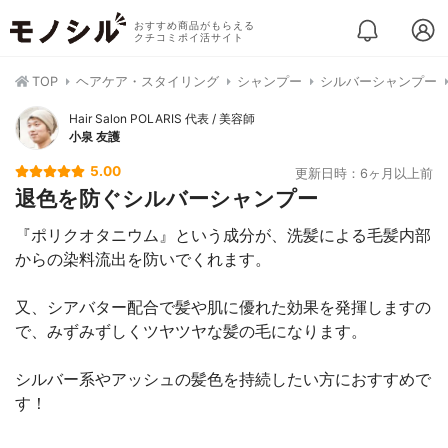
おすすめ商品がもらえる
クチコミポイ活サイト
TOP
ヘアケア・スタイリング
シャンプー
シルバーシャンプー
Hair Salon POLARIS 代表 / 美容師
小泉 友護
5.00
更新日時：6ヶ月以上前
退色を防ぐシルバーシャンプー
『ポリクオタニウム』という成分が、洗髪による毛髪内部
からの染料流出を防いでくれます。
又、シアバター配合で髪や肌に優れた効果を発揮しますの
で、みずみずしくツヤツヤな髪の毛になります。
シルバー系やアッシュの髪色を持続したい方におすすめで
す！