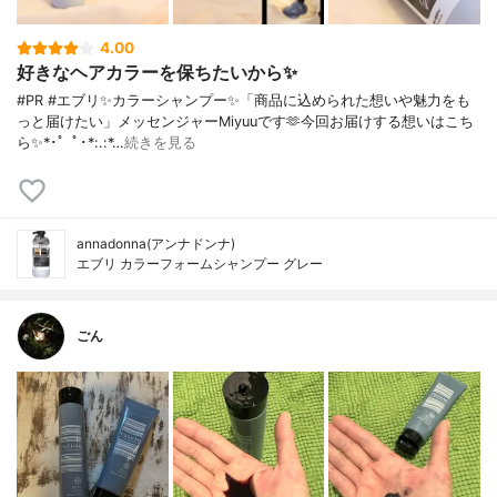
4.00
好きなヘアカラーを保ちたいから✨
#PR #エブリ✨カラーシャンプー✨「商品に込められた想いや魅力をも
っと届けたい」メッセンジャーMiyuuです🫶今回お届けする想いはこち
ら✨*･゜ﾟ･*:.:*…
続きを見る
annadonna(アンナドンナ)
エブリ カラーフォームシャンプー グレー
ごん