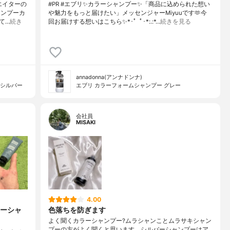
エイターの
#PR #エブリ✨カラーシャンプー✨「商品に込められた想い
ャンプーカ
や魅力をもっと届けたい」メッセンジャーMiyuuです🫶今
て…
続き
回お届けする想いはこちら✨*･゜ﾟ･*:.:*…
続きを見る
annadonna(アンナドンナ)
 シルバー
エブリ カラーフォームシャンプー グレー
会社員
MISAKI
4.00
ーシャ
色落ちを防ぎます
よく聞くカラーシャンプー?ムラシャンことムラサキシャン
プーの方がよく聞くと思います。シルバーシャンプーはア