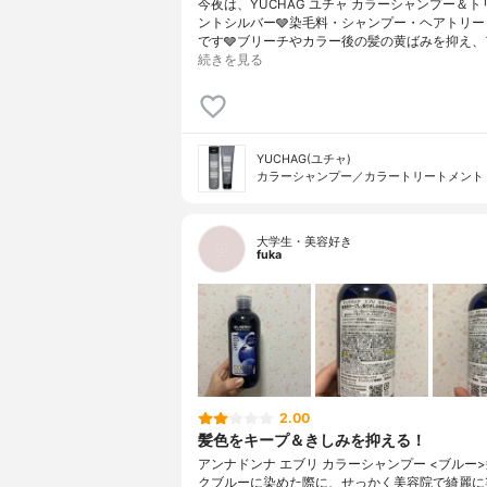
今夜は、YUCHAG ユチャ カラーシャンプー＆
ントシルバー🩶染毛料・シャンプー・ヘアトリー
です🩶ブリーチやカラー後の髪の黄ばみを抑え、
続きを見る
YUCHAG(ユチャ)
カラーシャンプー／カラートリートメント
大学生・美容好き
fuka
2.00
髪色をキープ＆きしみを抑える！
アンナドンナ エブリ カラーシャンプー <ブルー
クブルーに染めた際に、せっかく美容院で綺麗に