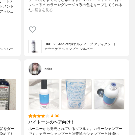
トリートメ
ッシュ系のカラーやグレージュ系の色をキープしてくれる
トメント
た…
続きを見る
アッシ…
ORDEVE Addicthy(オルディーブ アディクシー)
 シルバー
カラーケア シャンプー シルバー
nako
4.00
ハイトーンのヘア向け！
>髪をダー
ホーユーから発売されているソマルカ。カラーシャンプー
染めても
です。カラーシャンプーとは普通のシャンプーとは違い、