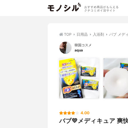
おすすめ商品がもらえる
クチコミポイ活サイト
TOP
日用品
入浴剤
バブ メデ
韓国コスメ
aqua
4.00
バブ💛メディキュア 爽