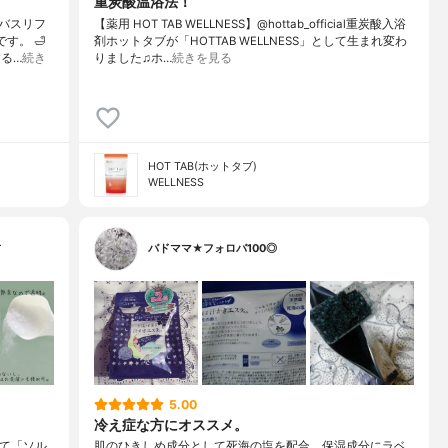
重炭酸温浴法！
バスリフ
【薬用 HOT TAB WELLNESS】@hottab_official重炭酸入浴
す。 🛁
剤ホットタブが「HOTTAB WELLNESS」として生まれ変わ
る…
続き
りました♫ホ…
続きを見る
HOT TAB(ホットタブ)
WELLNESS
…
バドママ★フォロバ100◎
5.00
冷え症な方にオススメ。
って「ソル
肌のひきしめ成分として死海の塩を配合。保湿成分にラベ