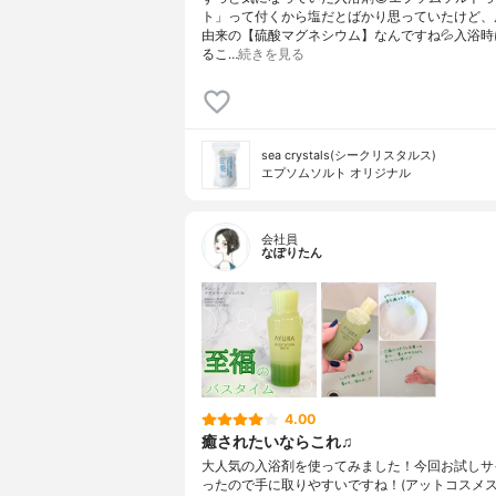
ト」って付くから塩だとばかり思っていたけど、
由来の【硫酸マグネシウム】なんですね💦入浴時
るこ…
続きを見る
sea crystals(シークリスタルス)
エプソムソルト オリジナル
会社員
なぽりたん
4.00
癒されたいならこれ♫
大人気の入浴剤を使ってみました！今回お試しサ
ったので手に取りやすいですね！(アットコスメ