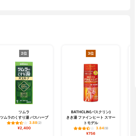
2位
3位
ツムラ
BATHCLIN(バスクリン)
ツムラのくすり湯 バスハーブ
きき湯 ファインヒート スマー
トモデル
3.88
(2)
¥2,400
3.84
(9)
¥756