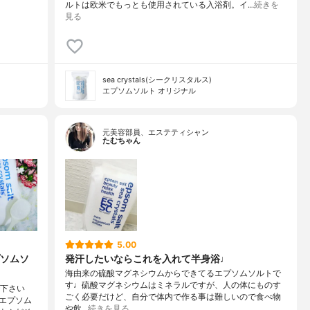
ルトは欧米でもっとも使用されている入浴剤。イ…
続きを
見る
sea crystals(シークリスタルス)
エプソムソルト オリジナル
元美容部員、エステティシャン
たむちゃん
5.00
ソムソ
発汗したいならこれを入れて半身浴♩
海由来の硫酸マグネシウムからできてるエプソムソルトで
す♩硫酸マグネシウムはミネラルですが、人の体にものす
で下さい
ごく必要だけど、自分で体内で作る事は難しいので食べ物
エプソム
や飲…
続きを見る