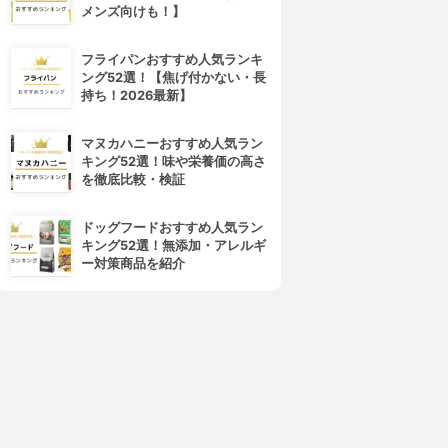
メンズ向けも！】
フライパンおすすめ人気ランキ
ング52選！【焦げ付かない・長
持ち！2026最新】
マヌカハニーおすすめ人気ラン
キング52選！味や栄養価の高さ
4位
5位
を徹底比較・検証
ドッグフードおすすめ人気ラン
キング52選！無添加・アレルギ
ー対策商品を紹介
sea crystals(シークリスタル
AYURA(アユーラ)
ス)
メディテーションバスt
エプソムソルト オリジナル
3.79
(23)
3.76
¥1,886
(33)
¥1,080