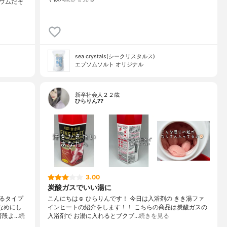
ウムだそ
sea crystals(シークリスタルス)
エプソムソルト オリジナル
新卒社会人２２歳
ひらりん??
3.00
炭酸ガスでいい湯に
るタイプ
こんにちは☺️ ひらりんです！ 今日は入浴剤の きき湯ファ
なめにし
インヒートの紹介をします！！ こちらの商品は炭酸ガスの
普段よ…
続
入浴剤で お湯に入れるとブクブ…
続きを見る