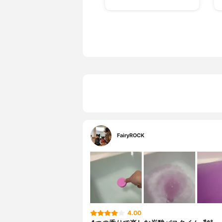
FairyROCK
4.00