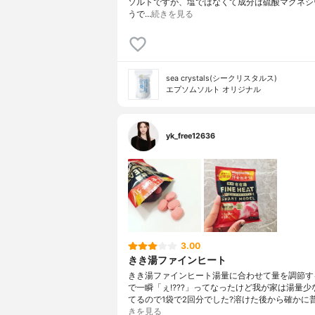
ソルトですが、塩ではなくて成分は硫酸マグネシ
うで…
続きを見る
sea crystals(シークリスタルス)
エプソムソルト オリジナル
yk_free12636
3.00
きき湯ファインヒート
きき湯ファインヒート湯量に合わせて量を調節す
で一瞬「ぇ⁉️??」ってなったけど我が家は湯量少
てるので1袋で2回分でした?溶けた後から確かに
きを見る