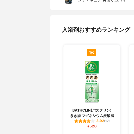
メディキュア 爽快リカバリー
入浴剤おすすめランキング
1位
BATHCLIN(バスクリン)
きき湯 マグネシウム炭酸湯
3.92
(12)
¥526