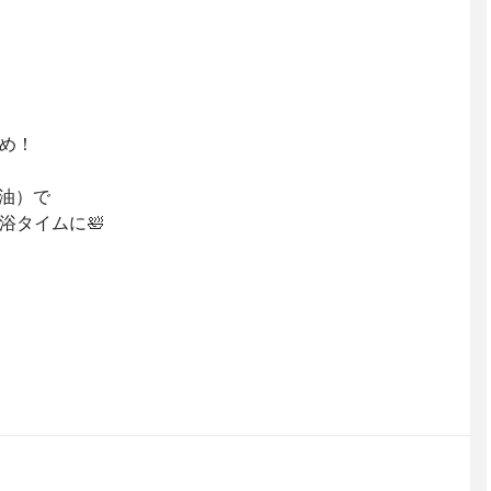
め！
油）で
浴タイムに🛀