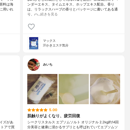
原料は海
ンダーエキス、タイムエキス、ホップエキス配合。香り
に用いれ
は、リラックスハーブの香りとパッケージに書いてある通
り、ハ…
続きを見る
マックス
汗かきエステ気分
みいち
5.00
肌触りがよくなり、疲労回復
イズがあ
シークリスタルス エプソムソルト オリジナル 2.2kg約14回
ストアで買
分美容と健康に浸かるサプリとも呼ばれていてエプソムソ