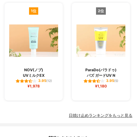
1位
2位
NOV(ノブ)
ParaDo(パラドゥ)
UVミルクEX
バズ ガードUV N
3.95
3.95
(12)
(5)
¥1,978
¥1,180
日焼け止めランキングをもっと見る