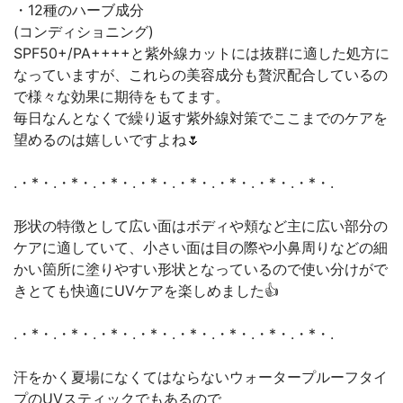
・12種のハーブ成分
(コンディショニング)
SPF50+/PA++++と紫外線カットには抜群に適した処方に
なっていますが、これらの美容成分も贅沢配合しているの
で様々な効果に期待をもてます。
毎日なんとなくで繰り返す紫外線対策でここまでのケアを
望めるのは嬉しいですよね🌷
.・*・.・*・.・*・.・*・.・*・.・*・.・*・.・*・.
形状の特徴として広い面はボディや頬など主に広い部分の
ケアに適していて、小さい面は目の際や小鼻周りなどの細
かい箇所に塗りやすい形状となっているので使い分けがで
きとても快適にUVケアを楽しめました👍
.・*・.・*・.・*・.・*・.・*・.・*・.・*・.・*・.
汗をかく夏場になくてはならないウォータープルーフタイ
プのUVスティックでもあるので