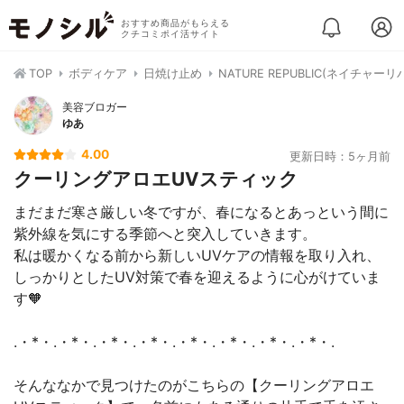
おすすめ商品がもらえる
クチコミポイ活サイト
TOP
ボディケア
日焼け止め
NATURE REPUBLIC(ネイチ
美容ブロガー
ゆあ
4.00
更新日時：5ヶ月前
クーリングアロエUVスティック
まだまだ寒さ厳しい冬ですが、春になるとあっという間に
紫外線を気にする季節へと突入していきます。
私は暖かくなる前から新しいUVケアの情報を取り入れ、
しっかりとしたUV対策で春を迎えるように心がけていま
す🧡
.・*・.・*・.・*・.・*・.・*・.・*・.・*・.・*・.
そんななかで見つけたのがこちらの【クーリングアロエ