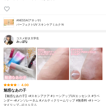
ANESSA(アネッサ)
パーフェクトUV スキンケアミルク N
コスメ好き大学生
みぃぽな
4.00
魅惑なあの子
【魅惑なあの子】▫️#スキンアクア #トーンアップUVエッセンス #ラベ
ンダー ▫️#メンソレータム #メルティクリームリップ #無香料 ▫️#トーン
マイリップ…
続きを見る