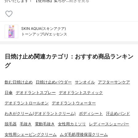
介いたします！ 【使用感】柔らか…
続きを見る
SKIN AQUA(スキンアクア)
トーンアップUVエッセンス
日焼け止め関連カテゴリ：おすすめ商品ランキン
グ
飲む日焼け止め
日焼け止めパウダー
サンオイル
アフターサンケア
日傘
デオドラントスプレー
デオドラントスティック
デオドラントロールオン
デオドラントウォーター
わきがクリーム(デオドラントクリーム)
ボディシート
汗止めバンド
脱毛器
毛抜き
電動毛抜き
女性用カミソリ
レディースシェーバー
女性用シェービングクリーム
ムダ毛処理後保湿クリーム