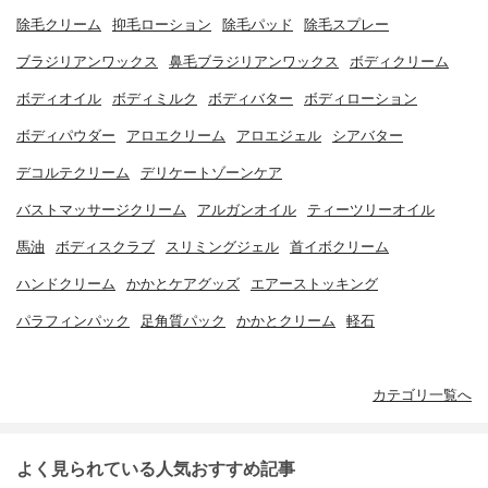
除毛クリーム
抑毛ローション
除毛パッド
除毛スプレー
ブラジリアンワックス
鼻毛ブラジリアンワックス
ボディクリーム
ボディオイル
ボディミルク
ボディバター
ボディローション
ボディパウダー
アロエクリーム
アロエジェル
シアバター
デコルテクリーム
デリケートゾーンケア
バストマッサージクリーム
アルガンオイル
ティーツリーオイル
馬油
ボディスクラブ
スリミングジェル
首イボクリーム
ハンドクリーム
かかとケアグッズ
エアーストッキング
パラフィンパック
足角質パック
かかとクリーム
軽石
カテゴリ一覧へ
よく見られている人気おすすめ記事