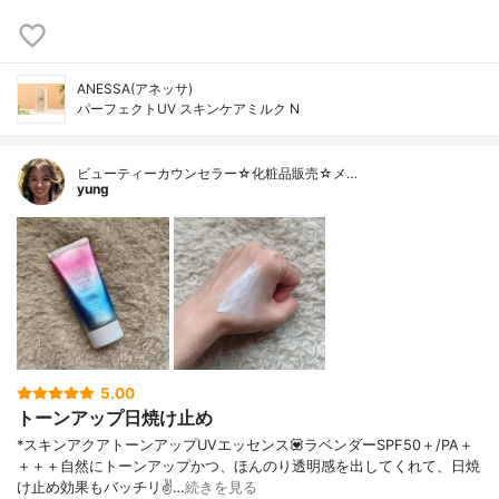
ANESSA(アネッサ)
パーフェクトUV スキンケアミルク N
ビューティーカウンセラー☆化粧品販売☆メ…
yung
5.00
トーンアップ日焼け止め
*スキンアクアトーンアップUVエッセンス💟ラベンダーSPF50＋/PA＋
＋＋＋自然にトーンアップかつ、ほんのり透明感を出してくれて、日焼
け止め効果もバッチリ✌️…
続きを見る