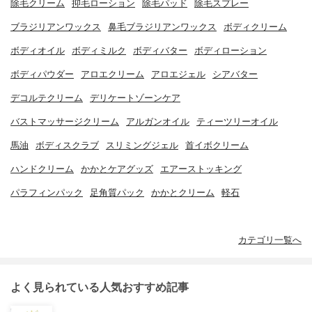
除毛クリーム
抑毛ローション
除毛パッド
除毛スプレー
ブラジリアンワックス
鼻毛ブラジリアンワックス
ボディクリーム
ボディオイル
ボディミルク
ボディバター
ボディローション
ボディパウダー
アロエクリーム
アロエジェル
シアバター
デコルテクリーム
デリケートゾーンケア
バストマッサージクリーム
アルガンオイル
ティーツリーオイル
馬油
ボディスクラブ
スリミングジェル
首イボクリーム
ハンドクリーム
かかとケアグッズ
エアーストッキング
パラフィンパック
足角質パック
かかとクリーム
軽石
カテゴリ一覧へ
よく見られている人気おすすめ記事