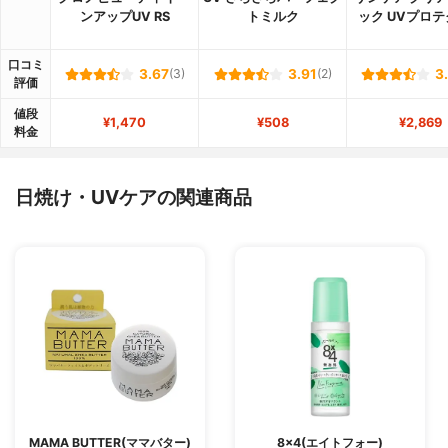
ンアップUV RS
トミルク
ック UVプロ
口コミ
3.67
(3)
3.91
(2)
3
評価
値段
¥1,470
¥508
¥2,869
料金
日焼け・UVケアの関連商品
MAMA BUTTER(ママバター)
8×4(エイトフォー)