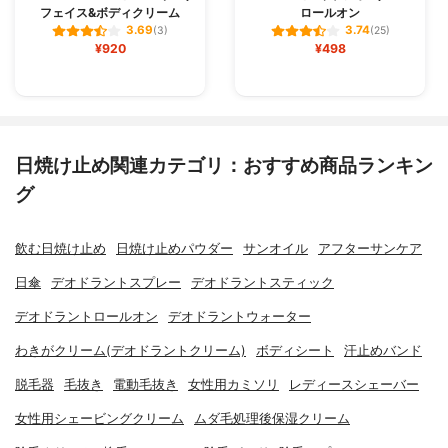
フェイス&ボディクリーム
ロールオン
3.69
3.74
(3)
(25)
¥920
¥498
日焼け止め関連カテゴリ：おすすめ商品ランキン
グ
飲む日焼け止め
日焼け止めパウダー
サンオイル
アフターサンケア
日傘
デオドラントスプレー
デオドラントスティック
デオドラントロールオン
デオドラントウォーター
わきがクリーム(デオドラントクリーム)
ボディシート
汗止めバンド
脱毛器
毛抜き
電動毛抜き
女性用カミソリ
レディースシェーバー
女性用シェービングクリーム
ムダ毛処理後保湿クリーム