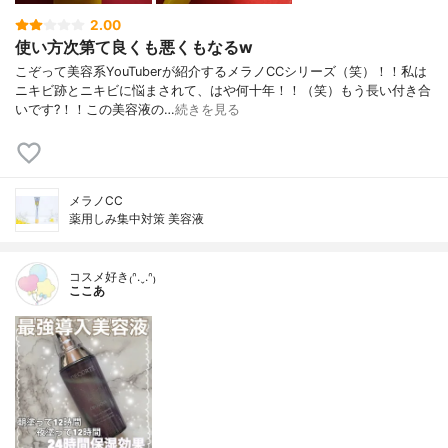
2.00
使い方次第て良くも悪くもなるw
こぞって美容系YouTuberが紹介するメラノCCシリーズ（笑）！！私は
ニキビ跡とニキビに悩まされて、はや何十年！！（笑）もう長い付き合
いです?！！この美容液の…
続きを見る
メラノCC
薬用しみ集中対策 美容液
コスメ好き₍ᐢ.ˬ.ᐢ₎
ここあ