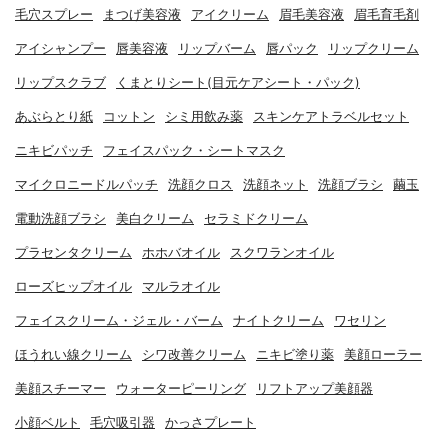
毛穴スプレー
まつげ美容液
アイクリーム
眉毛美容液
眉毛育毛剤
アイシャンプー
唇美容液
リップバーム
唇パック
リップクリーム
リップスクラブ
くまとりシート(目元ケアシート・パック)
あぶらとり紙
コットン
シミ用飲み薬
スキンケアトラベルセット
ニキビパッチ
フェイスパック・シートマスク
マイクロニードルパッチ
洗顔クロス
洗顔ネット
洗顔ブラシ
繭玉
電動洗顔ブラシ
美白クリーム
セラミドクリーム
プラセンタクリーム
ホホバオイル
スクワランオイル
ローズヒップオイル
マルラオイル
フェイスクリーム・ジェル・バーム
ナイトクリーム
ワセリン
ほうれい線クリーム
シワ改善クリーム
ニキビ塗り薬
美顔ローラー
美顔スチーマー
ウォーターピーリング
リフトアップ美顔器
小顔ベルト
毛穴吸引器
かっさプレート