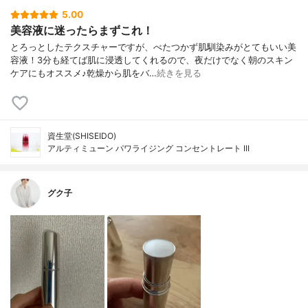
5.00
美容液に迷ったらまずこれ！
とろっとしたテクスチャーですが、べたつかず肌馴染みがとてもいい美
容液！3分も経てば肌に浸透してくれるので、夜だけでなく朝のスキン
ケアにもオススメ♪乾燥から肌をバ…
続きを見る
資生堂(SHISEIDO)
アルティミューン パワライジング コンセントレート III
グク子