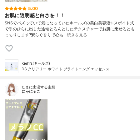
5.00
お肌に透明感と白さを！！
SNSでバズっていて気になっていたキールズの美白美容液✨スポイト式
で手のひらに出した途端とろんとしたテクスチャーでお肌に乗せるとも
っちりします?安らぐ香りで心も…
続きを見る
Kiehl’s(キールズ)
DS クリアリー ホワイト ブライトニング エッセンス
たまに出没する主婦
にゃにゃこ