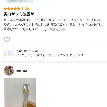
5.00
美白❤️シミ改善❤️
キールズの美容液すっごく良い?サラッとしたテクスチャーで、肌への
浸透力もいい感じ✨本当に肌に透明感が出ます❗️美白、シミ予防と改善に
最適なので、何本もリピートし…
続きを見る
Kiehl’s(キールズ)
DS クリアリー ホワイト ブライトニング エッセンス
kumako