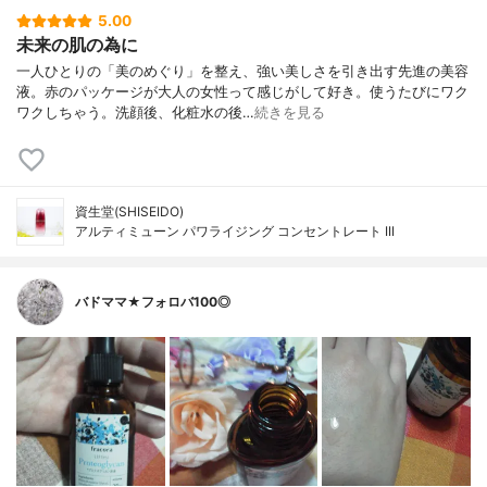
5.00
未来の肌の為に
一人ひとりの「美のめぐり」を整え、強い美しさを引き出す先進の美容
液。赤のパッケージが大人の女性って感じがして好き。使うたびにワク
ワクしちゃう。洗顔後、化粧水の後…
続きを見る
資生堂(SHISEIDO)
アルティミューン パワライジング コンセントレート III
バドママ★フォロバ100◎