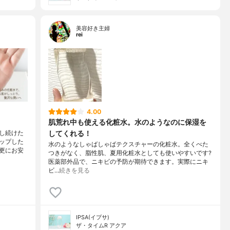
美容好き主婦
rei
4.00
肌荒れ中も使える化粧水。水のようなのに保湿を
してくれる！
し続けた
ップした
水のようなしゃばしゃばテクスチャーの化粧水。全くべた
更にお安
つきがなく、脂性肌、夏用化粧水としても使いやすいです?
医薬部外品で、ニキビの予防が期待できます。実際にニキ
ビ…
続きを見る
IPSA(イプサ)
ザ・タイムR アクア