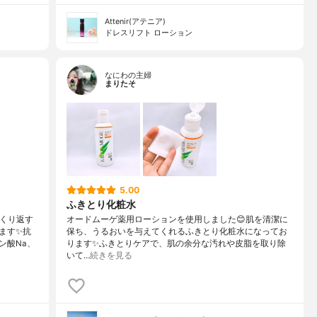
Attenir(アテニア)
ドレスリフト ローション
なにわの主婦
まりたそ
5.00
ふきとり化粧水
くり返す
オードムーゲ薬用ローションを使用しました😊肌を清潔に
ます✨抗
保ち、うるおいを与えてくれるふきとり化粧水になってお
ン酸Na、
ります✨ふきとりケアで、肌の余分な汚れや皮脂を取り除
いて…
続きを見る