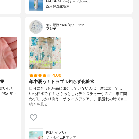
EAUDE MUGE(オードムーゲ)
薬用保湿化粧水
都内勤務の30代ワーママ。
フジ子
4.00
💙
年中潤う！トラブル知らず化粧水
買いした
自分に合う化粧品に出会えていない人は一度は試してほし
️・IPSA ザ・
い化粧水です！ さらっとしたテクスチャーなのに、季節問
わずしっかり潤う「ザ タイムアクア」。 肌荒れの時でも…
続きを見る
IPSA(イプサ)
ザ・タイムR アクア