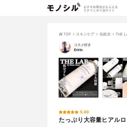
おすすめ商品がもらえる
クチコミポイ活サイト
TOP
スキンケア
化粧水
THE
コスメ好き
Eririn
5.00
たっぷり大容量ヒアルロ