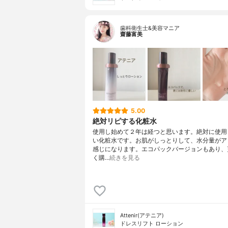
歯科衛生士&美容マニア
齋藤富美
5.00
絶対リピする化粧水
使用し始めて２年は経つと思います。絶対に使用
い化粧水です。お肌がしっとりして、水分量がア
感じになります。エコパックバージョンもあり、
く購…
続きを見る
Attenir(アテニア)
ドレスリフト ローション