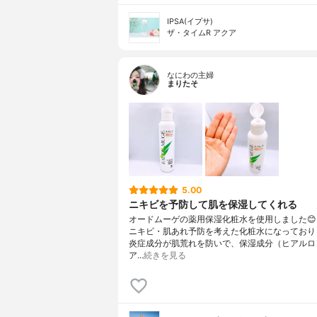
IPSA(イプサ)
ザ・タイムR アクア
なにわの主婦
まりたそ
5.00
ニキビを予防して肌を保湿してくれる
オードムーゲの薬用保湿化粧水を使用しました
ニキビ・肌あれ予防を考えた化粧水になっており
炎症成分が肌荒れを防いで、保湿成分（ヒアルロ
ア…
続きを見る