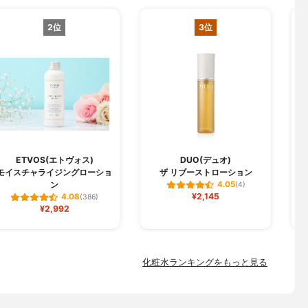
2位
3位
ETVOS(エトヴォス)
DUO(デュオ)
モイスチャライジングローショ
ザ リブーストローション
ン
4.05
(4)
¥2,145
4.08
(386)
¥2,992
化粧水ランキングをもっと見る