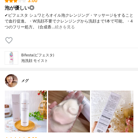
3.00
泡が優しい◎
✔︎ビフェスタ シュワとろオイル泡クレンジング・マッサージをすること
で血行促進。・W洗顔不要でクレンジングから洗顔まで1本で可能。・4
つのフリー処方。 (合成香…
続きを見る
Bifesta(ビフェスタ)
泡洗顔 モイスト
メグ