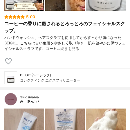
5.00
コーヒーの香りに癒されるとろっとろのフェイシャルスク
ラブ。
ハンドウォッシュ、ヘアスクラブを使用してからすっかり虜になった
BEIGIC。こちらは古い角層をやさしく取り除き、肌を健やかに保つフェ
イシャルスクラブです。コーヒ…
続きを見る
BEIGIC(ベージック)
コレクティング エクスフォリエーター
3kidsmama
みーさん¨̮⸝⋆