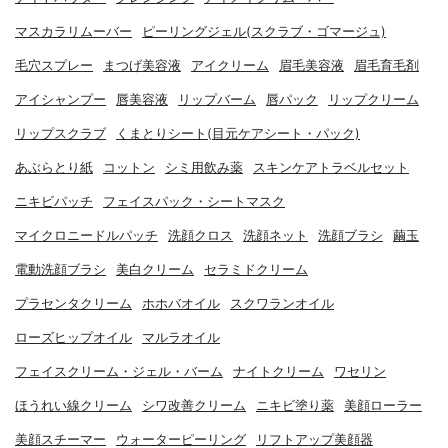
マスカラリムーバー
ピーリングジェル(スクラブ・ゴマージュ)
毛穴スプレー
まつげ美容液
アイクリーム
眉毛美容液
眉毛育毛剤
アイシャンプー
唇美容液
リップバーム
唇パック
リップクリーム
リップスクラブ
くまとりシート(目元ケアシート・パック)
あぶらとり紙
コットン
シミ用飲み薬
スキンケアトラベルセット
ニキビパッチ
フェイスパック・シートマスク
マイクロニードルパッチ
洗顔クロス
洗顔ネット
洗顔ブラシ
繭玉
電動洗顔ブラシ
美白クリーム
セラミドクリーム
プラセンタクリーム
ホホバオイル
スクワランオイル
ローズヒップオイル
マルラオイル
フェイスクリーム・ジェル・バーム
ナイトクリーム
ワセリン
ほうれい線クリーム
シワ改善クリーム
ニキビ塗り薬
美顔ローラー
美顔スチーマー
ウォーターピーリング
リフトアップ美顔器