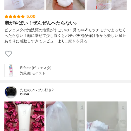
5.00
泡がやばい！ぜんぜんへたらない♪
ビフェスタの泡洗顔の泡質がすごいの！見て👀💕モッチモチでまったく
へたらない！顔に乗せて少し置くとパチパチ泡が弾けるから楽しい😆✨
あまりに感動しすぎてレビューより…
続きを見る
Bifesta(ビフェスタ)
泡洗顔 モイスト
ただのフレブル好き?
bubu