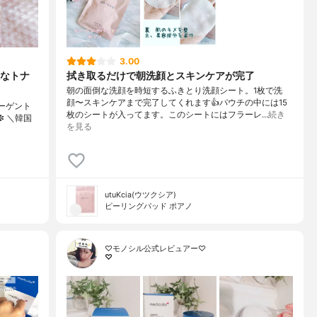
3.00
なトナ
拭き取るだけで朝洗顔とスキンケアが完了
朝の面倒な洗顔を時短するふきとり洗顔シート。1枚で洗
顔〜スキンケアまで完了してくれます👍パウチの中には15
コラーゲント
枚のシートが入ってます。このシートにはフラーレ…
続き
✼ ＼韓国
を見る
utuKcia(ウツクシア)
ピーリングパッド ポアノ
♡モノシル公式レビュアー♡
♡