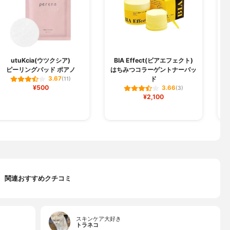
utuKcia(ウツクシア)
BIA Effect(ビアエフェクト)
ピーリングパッド ポアノ
はちみつコラーゲントナーパッ
ド
3.67
(11)
¥500
3.66
(3)
¥2,100
関連おすすめクチコミ
スキンケア大好き
トラネコ