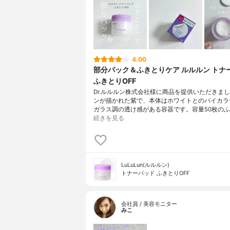
4.00
部分パック＆ふきとりケア ルルルン トナ
ふきとりOFF
Dr.ルルルン株式会社様に商品を提供いただきま
ンが描かれた紫で、本体はホワイトとのバイカラ
ガラス調の透け感がある容器です。容量50枚のふ
続きを見る
LuLuLun(ルルルン)
トナーパッド ふきとりOFF
会社員 / 美容モニター
みこ