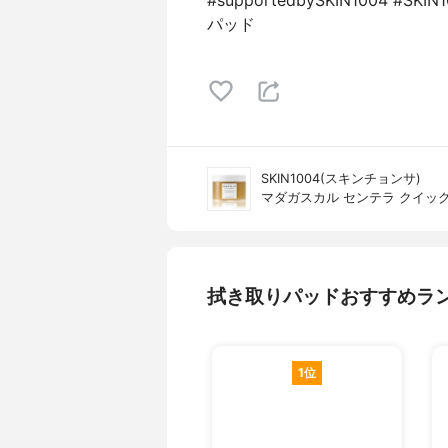
#supportedbySKIN1004 
パッド
SKIN1004(スキンチョンサ)
マダガスカル センテラ クイッ
拭き取りパッドおすすめラ
1位