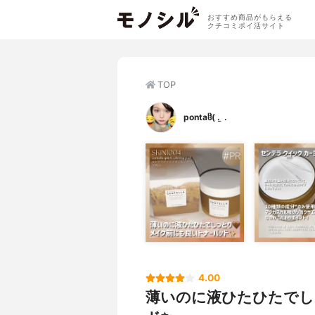
おすすめ商品がもらえる
クチコミポイ活サイト
TOP
pontaჱ̒( . ̫ .
4.00
薄いのに液ひたひたでし