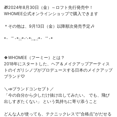
🎁2024年8月30日（金）～ロフト先行発売中！
WHOMEE公式オンラインショップで購入できます
＊その他は、9月13日（金）以降順次発売予定🎶
*･゜ﾟ･*:.:*･’･*:..｡.:*･゜ﾟ･*
🍀WHOMEE（フーミー）とは？
2018年にスタートした、ヘア＆メイクアップアーティス
トのイガリシノブがプロデュースする日本のメイクアップ
ブランド♡
＼📣ブランドコンセプト／
「今の自分から少しだけ抜け出してみたい。 でも、飛び
出しすぎたくない」 という気持ちに寄り添うこと
どんな人が使っても、テクニックレスで“合格点“がだせる