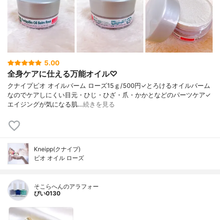
5.00
全身ケアに仕える万能オイル♡
クナイプビオ オイルバーム ローズ15ｇ/500円✓とろけるオイルバーム
なのでケアしにくい目元・ひじ・ひざ・爪・かかとなどのパーツケア✓
エイジングが気になる肌…
続きを見る
Kneipp(クナイプ)
ビオ オイル ローズ
そこらへんのアラフォー
ぴい0130