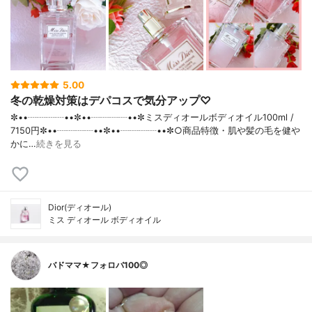
5.00
冬の乾燥対策はデパコスで気分アップ♡
✼••┈┈┈┈••✼••┈┈┈┈••✼ミスディオールボディオイル100ml /
7150円✼••┈┈┈┈••✼••┈┈┈┈••✼○商品特徴・肌や髪の毛を健や
かに…
続きを見る
Dior(ディオール)
ミス ディオール ボディオイル
バドママ★フォロバ100◎