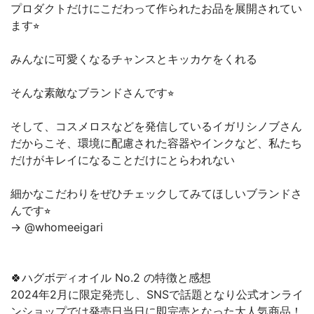
プロダクトだけにこだわって作られたお品を展開されてい
ます⭐︎
みんなに可愛くなるチャンスとキッカケをくれる
そんな素敵なブランドさんです⭐︎
そして、コスメロスなどを発信しているイガリシノブさん
だからこそ、環境に配慮された容器やインクなど、私たち
だけがキレイになることだけにとらわれない
細かなこだわりをぜひチェックしてみてほしいブランドさ
んです⭐︎
→ @whomeeigari
🍀ハグボディオイル No.2 の特徴と感想
2024年2月に限定発売し、SNSで話題となり公式オンライ
ンショップでは発売日当日に即完売となった大人気商品！