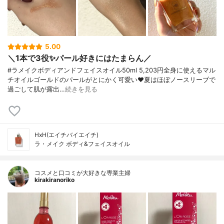
5.00
＼1本で3役✨パール好きにはたまらん／
#ラメイクボディアンドフェイスオイル50ml 5,203円⁡⁡全身に使えるマル
チオイルゴールドのパールがとにかく可愛い❤️夏はほぼノースリーブで
過ごして肌が露出…
続きを見る
HxH(エイチバイエイチ)
ラ・メイク ボディ&フェイスオイル
コスメと口コミが大好きな専業主婦
kirakiranoriko