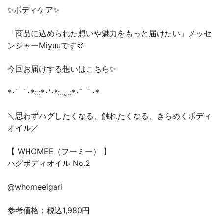
✨ボディケア✨
「商品に込められた想いや魅力をもっと届けたい」メッセ
ンジャーMiyuuです🫶
今回お届けする想いはこちら✨
*･゜ﾟ･*:.:*･’･*:..｡.:*･゜ﾟ･*
＼思わずハグしたくなる、触れたくなる、きらめくボディ
オイル／
【 WHOMEE（フーミー） 】
ハグボディオイル No.2
@whomeeigari
参考価格：税込1,980円