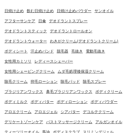
日焼け止め
飲む日焼け止め
日焼け止めパウダー
サンオイル
アフターサンケア
日傘
デオドラントスプレー
デオドラントスティック
デオドラントロールオン
デオドラントウォーター
わきがクリーム(デオドラントクリーム)
ボディシート
汗止めバンド
脱毛器
毛抜き
電動毛抜き
女性用カミソリ
レディースシェーバー
女性用シェービングクリーム
ムダ毛処理後保湿クリーム
除毛クリーム
抑毛ローション
除毛パッド
除毛スプレー
ブラジリアンワックス
鼻毛ブラジリアンワックス
ボディクリーム
ボディミルク
ボディバター
ボディローション
ボディパウダー
アロエクリーム
アロエジェル
シアバター
デコルテクリーム
デリケートゾーンケア
バストマッサージクリーム
アルガンオイル
ティーツリーオイル
馬油
ボディスクラブ
スリミングジェル