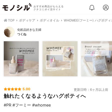
おすすめ商品がもらえる
クチコミポイ活サイト
TOP
ボディケア
ボディオイル
WHOMEE(フーミー) ハグボデ
化粧品好きな主婦
つくね
5.00
更新日時：6ヶ月以上前
触れたくなるようなハグボティへ
#PR #フーミー #whomee