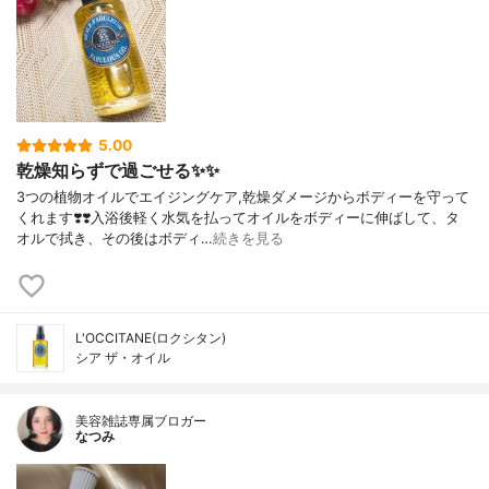
5.00
乾燥知らずで過ごせる✨✨
3つの植物オイルでエイジングケア,乾燥ダメージからボディーを守って
くれます❣️❣️入浴後軽く水気を払ってオイルをボディーに伸ばして、タ
オルで拭き、その後はボディ…
続きを見る
L'OCCITANE(ロクシタン)
シア ザ・オイル
美容雑誌専属ブロガー
なつみ