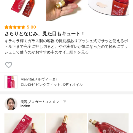
5.00
さらりとなじみ、見た目もキュート！
キラキラ輝くガラス製の容器で特別感ありプッシュ式でサッと使えるボ
トル下まで完全に押し切ると、やや液ダレが気になったので軽めにプッ
シュして使うのがおすすめ中のオイ…
続きを見る
Melvita(メルヴィータ)
ロルロゼ ピンクフィット ボディオイル
美容ブロガー / コスメマニア
index