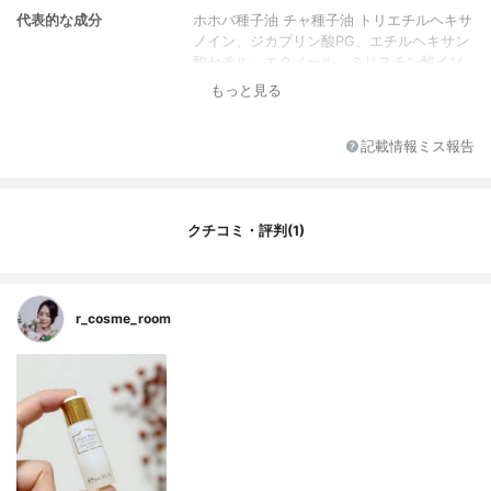
代表的な成分
ホホバ種子油 チャ種子油 トリエチルヘキサ
ノイン、ジカプリン酸PG、エチルヘキサン
酸セチル、エタノール、ミリスチン酸イソ
プロピル、香料、アンズ核油、ウイキョウ
もっと見る
果実エキス、コメ胚芽油、セイヨウハッカ
葉エキス、チャ種子油、チャ葉エキス、ト
コフェロール、ブドウ種子油、ホホバ種子
記載情報ミス報告
油、メドウフォーム油、BG、BHT、グリセ
リン、ジイソステアリン酸ポリグリセリル-
2、スクワラン、テトラオレイン酸ソルベ
ス-30、水、フェノキシエタノール
クチコミ・評判(1)
r_cosme_room