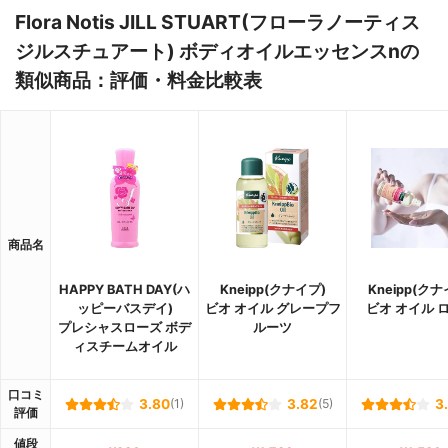
Flora Notis JILL STUART(フローラノーティス
ジルスチュアート) ボディオイルエッセンスnの
類似商品：評価・料金比較表
商品名
HAPPY BATH DAY(ハ
Kneipp(クナイプ)
Kneipp(クナ
ッピーバスデイ)
ビオ オイル グレープフ
ビオ オイル 
プレシャスローズ ボデ
ルーツ
ィスチームオイル
口コミ
3.80
(1)
3.82
(5)
3
評価
値段