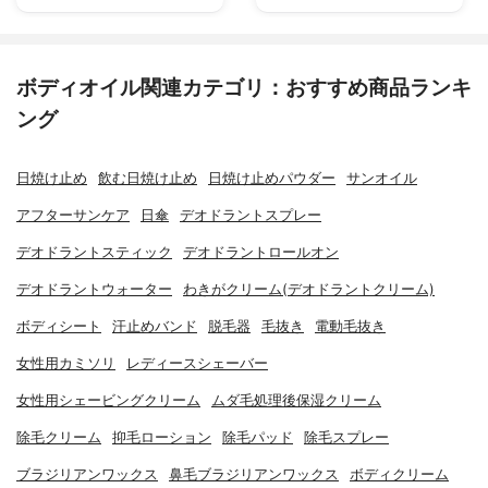
ボディオイル関連カテゴリ：おすすめ商品ランキ
ング
日焼け止め
飲む日焼け止め
日焼け止めパウダー
サンオイル
アフターサンケア
日傘
デオドラントスプレー
デオドラントスティック
デオドラントロールオン
デオドラントウォーター
わきがクリーム(デオドラントクリーム)
ボディシート
汗止めバンド
脱毛器
毛抜き
電動毛抜き
女性用カミソリ
レディースシェーバー
女性用シェービングクリーム
ムダ毛処理後保湿クリーム
除毛クリーム
抑毛ローション
除毛パッド
除毛スプレー
ブラジリアンワックス
鼻毛ブラジリアンワックス
ボディクリーム