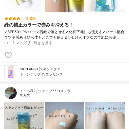
4.00
緑の補正カラーで赤みを抑える！
✔︎SPF50+ PA++++✔︎石鹸で落とせる✔︎化粧下地にも使える✔︎パール配合
でツヤ感あり顔も体もどこでも使える✨石けんオフなので肌にも優し
い！ミントグリ…
続きを見る
SKIN AQUA(スキンアクア)
トーンアップUVエッセンス
イエベ秋? / ウェーブ? / コスメラ…
のんの