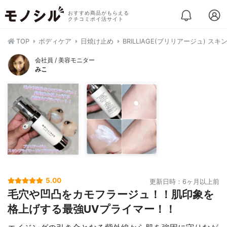
おすすめ商品がもらえる
クチコミポイ活サイト
TOP
ボディケア
日焼け止め
BRILLIAGE(ブリリアージュ) 
会社員 / 美容モニター
みこ
5.00
更新日時：6ヶ月以上前
毛穴や凹凸をカモフラージュ！！肌印象を
格上げする最強UVプライマー！！