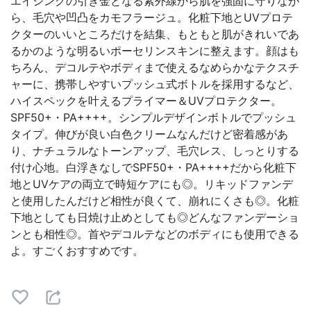
エイジングの引き金となる紫外線から肌を強固に守りなが
ら、毛穴や凹凸をカモフラージュ。化粧下地とUVプロテ
クターのいいところだけを結集、もともと肌がきれいであ
るかのような明るいポーセリンスキンに整えます。顔はも
ちろん、デコルテやボディまで使えるなめらかなテクスチ
ャーに、携帯しやすいプッシュ式ボトルを採用するなど、
ハイスペックを叶えるプライマー＆UVプロテクター。
SPF50+・PA++++。シンプルデザインボトルでプッシュ
タイプ。伸びが良い白色クリームなんだけど密着感があ
り、ナチュラルなトーンアップ、毛穴レス、しっとりする
付け心地。白浮きなしでSPF50+・PA++++だから化粧下
地とUVケアの両立で時短ケアにも◎。リキッドファンデ
と使用したんだけど相性が良くて、崩れにくさも◎。化粧
下地としても日焼け止めとしても◎どんなファンデーショ
ンとも相性◎。首やデコルテなどのボディにも使用できる
よ。すごくおすすめです。