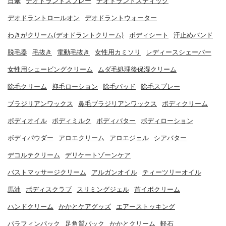
日傘
デオドラントスプレー
デオドラントスティック
デオドラントロールオン
デオドラントウォーター
わきがクリーム(デオドラントクリーム)
ボディシート
汗止めバンド
脱毛器
毛抜き
電動毛抜き
女性用カミソリ
レディースシェーバー
女性用シェービングクリーム
ムダ毛処理後保湿クリーム
除毛クリーム
抑毛ローション
除毛パッド
除毛スプレー
ブラジリアンワックス
鼻毛ブラジリアンワックス
ボディクリーム
ボディオイル
ボディミルク
ボディバター
ボディローション
ボディパウダー
アロエクリーム
アロエジェル
シアバター
デコルテクリーム
デリケートゾーンケア
バストマッサージクリーム
アルガンオイル
ティーツリーオイル
馬油
ボディスクラブ
スリミングジェル
首イボクリーム
ハンドクリーム
かかとケアグッズ
エアーストッキング
パラフィンパック
足角質パック
かかとクリーム
軽石