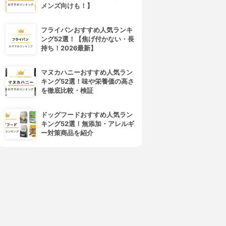
メンズ向けも！】
フライパンおすすめ人気ランキ
ング52選！【焦げ付かない・長
持ち！2026最新】
マヌカハニーおすすめ人気ラン
4位
5位
キング52選！味や栄養価の高さ
を徹底比較・検証
ドッグフードおすすめ人気ラン
キング52選！無添加・アレルギ
ー対策商品を紹介
AROCHE-POSAY(ラ ロッシ
ANESSA(アネッサ)
ュ ポゼ)
パーフェクトUV スキンケアミ
アンテリオス XL フリュイド
ルク N
3.95
3.94
(40)
¥3,957
¥1,680