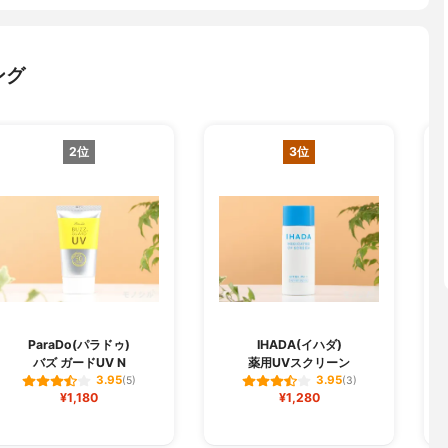
ング
2位
3位
L
ParaDo(パラドゥ)
IHADA(イハダ)
バズ ガードUV N
薬用UVスクリーン
3.95
3.95
(5)
(3)
¥1,180
¥1,280