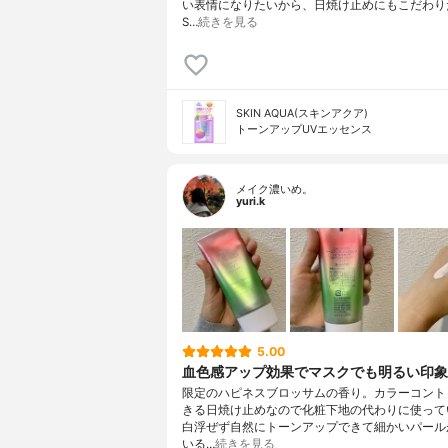
い表情になりたいから、日焼け止めにもこだわり
S…
続きを見る
SKIN AQUA(スキンアクア)
トーンアップUVエッセンス
メイク濃いめ。
yuri.k
5.00
血色感アップ効果でマスクでも明るい印象
限定のハピネスブロッサムの香り。カラーコント
きる日焼け止めなので化粧下地の代わりに使って
白浮ぜず自然にトーンアップできて細かいパール
いる…
続きを見る