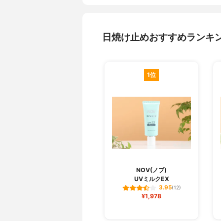
日焼け止めおすすめランキ
1位
NOV(ノブ)
UVミルクEX
3.95
(12)
¥1,978