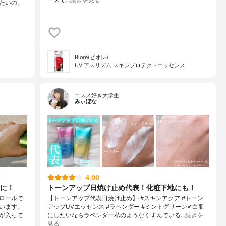
たいの。
Bioré(ビオレ)
UV アスリズム スキンプロテクトエッセンス
コスメ好き大学生
みぃぽな
4.00
に！
トーンアップ日焼け止め代表！化粧下地にも！
ロールで
【トーンアップ代表日焼け止め】▫️#スキンアクア #トーン
います。
アップUVエッセンス #ラベンダー #ミントグリーン✔白肌
が入って
にしたいならラベンダー私のようなくすんでいる…
続きを
見る