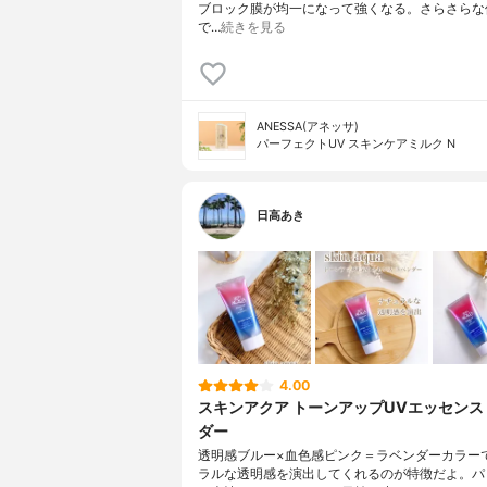
ブロック膜が均一になって強くなる。さらさらな
で…
続きを見る
ANESSA(アネッサ)
パーフェクトUV スキンケアミルク N
日高あき
4.00
スキンアクア トーンアップUVエッセンス
ダー
透明感ブルー×血色感ピンク＝ラベンダーカラー
ラルな透明感を演出してくれるのが特徴だよ。パ