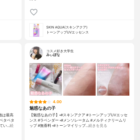
SKIN AQUA(スキンアクア)
トーンアップUVエッセンス
コスメ好き大学生
みぃぽな
4.00
魅惑なあの子
心地は最高
【魅惑なあの子】▫️#スキンアクア #トーンアップUVエッセ
ベタベタ
ンス #ラベンダー ▫️#メンソレータム #メルティクリームリ
てい…
続
ップ #無香料 ▫️#トーンマイリップ…
続きを見る