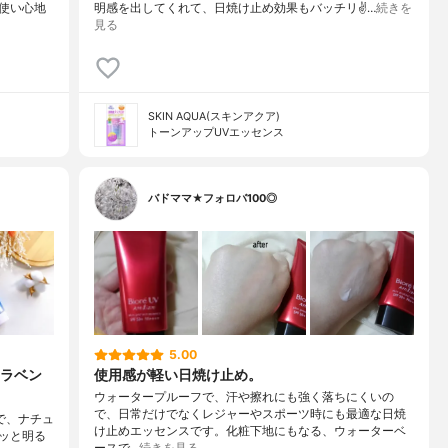
使い心地
明感を出してくれて、日焼け止め効果もバッチリ✌️…
続きを
見る
SKIN AQUA(スキンアクア)
トーンアップUVエッセンス
バドママ★フォロバ100◎
5.00
 ラベン
使用感が軽い日焼け止め。
ウォータープルーフで、汗や擦れにも強く落ちにくいの
で、日常だけでなくレジャーやスポーツ時にも最適な日焼
で、ナチュ
け止めエッセンスです。化粧下地にもなる、ウォーターベ
ッと明る
ースで…
続きを見る