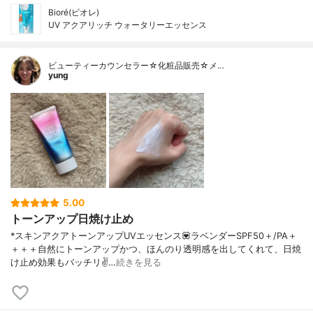
Bioré(ビオレ)
UV アクアリッチ ウォータリーエッセンス
ビューティーカウンセラー☆化粧品販売☆メ…
yung
5.00
トーンアップ日焼け止め
*スキンアクアトーンアップUVエッセンス💟ラベンダーSPF50＋/PA＋
＋＋＋自然にトーンアップかつ、ほんのり透明感を出してくれて、日焼
け止め効果もバッチリ✌️…
続きを見る