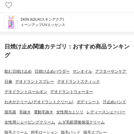
SKIN AQUA(スキンアクア)
トーンアップUVエッセンス
日焼け止め関連カテゴリ：おすすめ商品ランキン
グ
飲む日焼け止め
日焼け止めパウダー
サンオイル
アフターサンケア
日傘
デオドラントスプレー
デオドラントスティック
デオドラントロールオン
デオドラントウォーター
わきがクリーム(デオドラントクリーム)
ボディシート
汗止めバンド
脱毛器
毛抜き
電動毛抜き
女性用カミソリ
レディースシェーバー
女性用シェービングクリーム
ムダ毛処理後保湿クリーム
除毛クリーム
抑毛ローション
除毛パッド
除毛スプレー