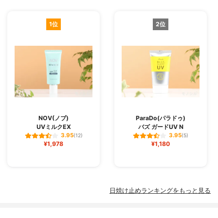
1位
2位
NOV(ノブ)
ParaDo(パラドゥ)
UVミルクEX
バズ ガードUV N
3.95
3.95
(12)
(5)
¥1,978
¥1,180
日焼け止めランキングをもっと見る