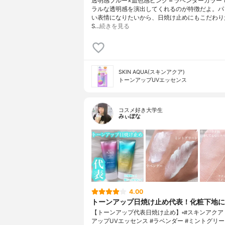
透明感ブルー×血色感ピンク＝ラベンダーカラー
ラルな透明感を演出してくれるのが特徴だよ。パ
い表情になりたいから、日焼け止めにもこだわり
S…
続きを見る
SKIN AQUA(スキンアクア)
トーンアップUVエッセンス
コスメ好き大学生
みぃぽな
4.00
トーンアップ日焼け止め代表！化粧下地に
【トーンアップ代表日焼け止め】▫️#スキンアクア
アップUVエッセンス #ラベンダー #ミントグリ