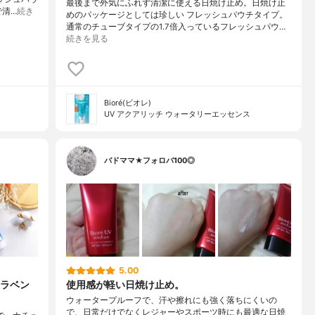
最後まで外気にふれず清潔に使える日焼け止め。日焼け止
で清…
続き
めのパッケージとしては珍しい フレッシュパウチタイプ。
通常のチューブタイプの1.7倍入っているフレッシュパウ…
続きを見る
Bioré(ビオレ)
UV アクアリッチ ウォータリーエッセンス
バドママ★フォロバ100◎
5.00
 ラベン
使用感が軽い日焼け止め。
ウォータープルーフで、汗や擦れにも強く落ちにくいの
で、日常だけでなくレジャーやスポーツ時にも最適な日焼