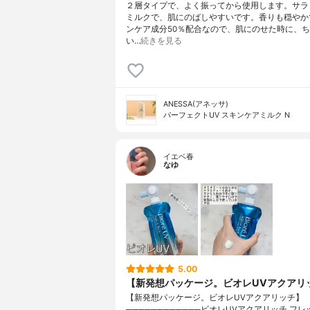
２層タイプで、よく振ってから使用します。サラ
ミルクで、肌にのばしやすいです。香りも穏やか
ンケア成分50％配合なので、肌にのせた時に、
い…
続きを見る
ANESSA(アネッサ)
パーフェクトUV スキンケアミルク N
イエベ春
なゆ
5.00
【新発想パッケージ。ビオレUVアクアリ
【新発想パッケージ。ビオレUVアクアリッチ】
────────────ビオレUVアクアリッチ フ