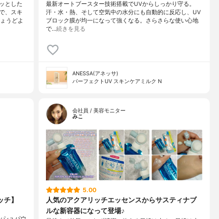
ッとした
最新オートブースター技術搭載でUVからしっかり守る。
で、スキ
汗・水・熱、そして空気中の水分にも自動的に反応し、UV
ちょうどよ
ブロック膜が均一になって強くなる。さらさらな使い心地
で…
続きを見る
ANESSA(アネッサ)
パーフェクトUV スキンケアミルク N
会社員 / 美容モニター
みこ
5.00
ッチ】
人気のアクアリッチエッセンスからサスティナブ
ルな新容器になって登場♪
レッシュパウ