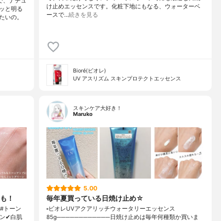
で、ナチュ
け止めエッセンスです。化粧下地にもなる、ウォーターベ
ッと明る
ースで…
続きを見る
たいの。
Bioré(ビオレ)
UV アスリズム スキンプロテクトエッセンス
スキンケア大好き！
Maruko
5.00
も！
毎年夏買っている日焼け止め☆
 #トーン
▫️ビオレUVアクアリッチウォータリーエッセンス
ーン✔白肌
85g────────────日焼け止めは毎年何種類か買いま