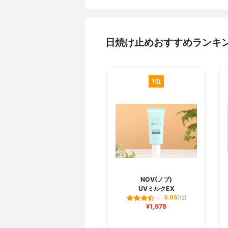
日焼け止めおすすめランキ
1位
NOV(ノブ)
UVミルクEX
3.95
(12)
¥1,978