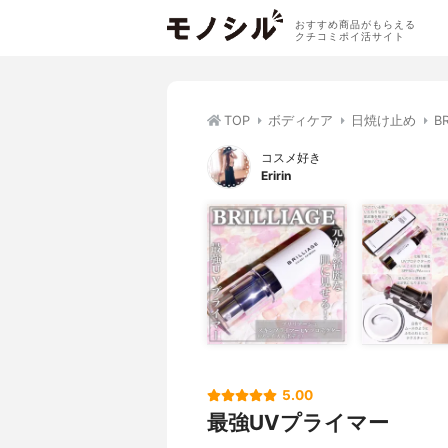
おすすめ商品がもらえる
クチコミポイ活サイト
TOP
ボディケア
日焼け止め
B
コスメ好き
Eririn
5.00
最強UVプライマー