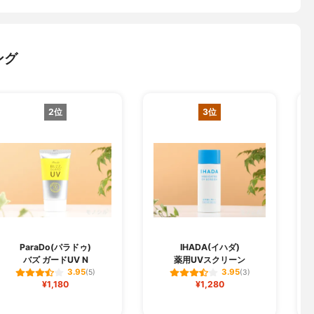
ング
2位
3位
L
ParaDo(パラドゥ)
IHADA(イハダ)
バズ ガードUV N
薬用UVスクリーン
3.95
3.95
(5)
(3)
¥1,180
¥1,280