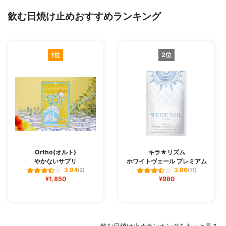
飲む日焼け止めおすすめランキング
1位
2位
Ortho(オルト)
キラ★リズム
やかないサプリ
ホワイトヴェール プレミアム
3.94
3.86
(2)
(11)
¥1,850
¥980