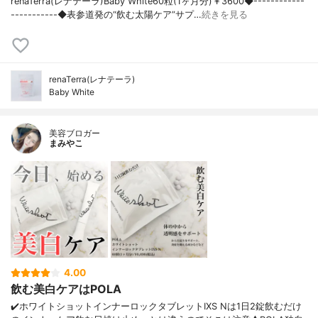
renaTerra(レナテーラ)Baby White60粒(1ヶ月分)￥3600◆------------
-----------◆表参道発の“飲む太陽ケア”サプ…
続きを見る
renaTerra(レナテーラ)
Baby White
美容ブロガー
まみやこ
4.00
飲む美白ケアはPOLA
✔️ホワイトショットインナーロックタブレットIXS Nは1日2錠飲むだけ