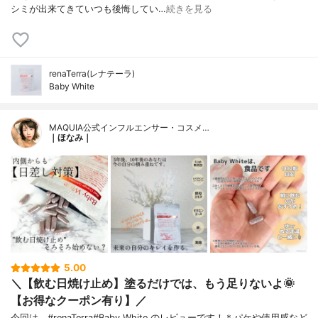
シミが出来てきていつも後悔してい…
続きを見る
renaTerra(レナテーラ)
Baby White
MAQUIA公式インフルエンサー・コスメ…
｜ほなみ｜
5.00
＼【飲む日焼け止め】塗るだけでは、もう足りないよ🌞
【お得なクーポン有り】／
今回は、#renaTerra#Baby White のレビューです！＊パケや使用感など