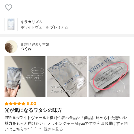
キラ★リズム
ホワイトヴェール プレミアム
化粧品好きな主婦
つくね
5.00
光が気になるワタシの味方
#PR #ホワイトヴェール✨機能性表示食品✨「商品に込められた想いや
魅力をもっと届けたい」メッセンジャーMiyuuです🫶今回お届けする想
いはこちら✨*･゜ﾟ･*…
続きを見る