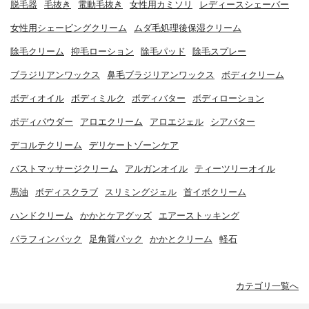
脱毛器
毛抜き
電動毛抜き
女性用カミソリ
レディースシェーバー
女性用シェービングクリーム
ムダ毛処理後保湿クリーム
除毛クリーム
抑毛ローション
除毛パッド
除毛スプレー
ブラジリアンワックス
鼻毛ブラジリアンワックス
ボディクリーム
ボディオイル
ボディミルク
ボディバター
ボディローション
ボディパウダー
アロエクリーム
アロエジェル
シアバター
デコルテクリーム
デリケートゾーンケア
バストマッサージクリーム
アルガンオイル
ティーツリーオイル
馬油
ボディスクラブ
スリミングジェル
首イボクリーム
ハンドクリーム
かかとケアグッズ
エアーストッキング
パラフィンパック
足角質パック
かかとクリーム
軽石
カテゴリ一覧へ