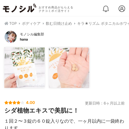
おすすめ商品がもらえる
クチコミポイ活サイト
TOP
ボディケア
飲む日焼け止め
キラ★リズム ボタニカルホワ
モノシル編集部
hana
4.00
更新日時：6ヶ月以上前
シダ植物エキスで美肌に！
１回２〜３錠の６０錠入りなので、一ヶ月以内に一袋終わ
ります。