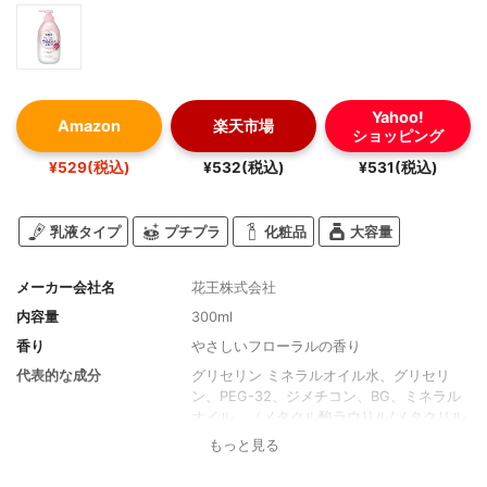
Yahoo!
Amazon
楽天市場
ショッピング
¥529(税込)
¥532(税込)
¥531(税込)
乳液タイプ
プチプラ
化粧品
大容量
メーカー会社名
花王株式会社
内容量
300ml
香り
やさしいフローラルの香り
代表的な成分
グリセリン ミネラルオイル水、グリセリ
ン、PEG-32、ジメチコン、BG、ミネラル
オイル、（メタクル酸ラウリル/メタクリル
酸Na）クロスポリマー、シア脂、ワセリ
もっと見る
ン、アルギニン、セタノール、ベヘン酸グ
リセリル、ジステアリン酸ソルビタン、ス