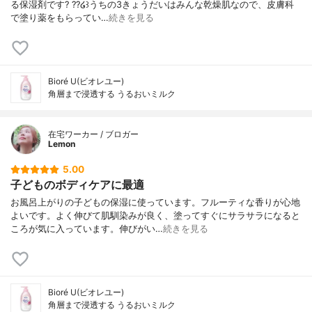
る保湿剤です‪? ??໒꒱うちの3きょうだいはみんな乾燥肌なので、皮膚科
で塗り薬をもらってい…
続きを見る
Bioré U(ビオレユー)
角層まで浸透する うるおいミルク
在宅ワーカー / ブロガー
Lemon
5.00
子どものボディケアに最適
お風呂上がりの子どもの保湿に使っています。フルーティな香りが心地
よいです。よく伸びて肌馴染みが良く、塗ってすぐにサラサラになると
ころが気に入っています。伸びがい…
続きを見る
Bioré U(ビオレユー)
角層まで浸透する うるおいミルク