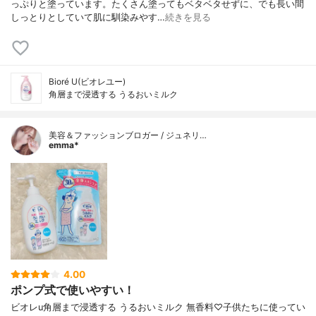
っぷりと塗っています。たくさん塗ってもベタベタせずに、でも長い間
しっとりとしていて肌に馴染みやす…
続きを見る
Bioré U(ビオレユー)
角層まで浸透する うるおいミルク
美容＆ファッションブロガー / ジュネリ…
emma*
4.00
ポンプ式で使いやすい！
ビオレu角層まで浸透する うるおいミルク 無香料♡子供たちに使ってい