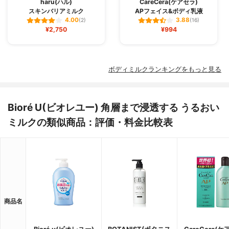
haru(ハル)
CareCera(ケアセラ)
スキンバリアミルク
APフェイス&ボディ乳液
4.00
3.88
(2)
(16)
¥2,750
¥994
ボディミルクランキングをもっと見る
Bioré U(ビオレユー) 角層まで浸透する うるおい
ミルクの類似商品：評価・料金比較表
商品名