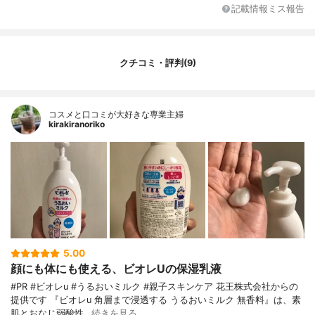
テアロイルグルタミン酸、（アクリレーツ/
記載情報ミス報告
アクリル酸アルキル（C10-30））クロスポ
リマー、PEG-60水添ヒマシ油、ラウレス-2
3、ラウレス-4、ラウレス硫酸Na、水酸化
K、フェノキシエタノール、メチルパラベ
クチコミ・評判(9)
ン、香料
コスメと口コミが大好きな専業主婦
kirakiranoriko
5.00
顔にも体にも使える、ビオレUの保湿乳液
#PR #ビオレu #うるおいミルク #親子スキンケア 花王株式会社からの
提供です 『ビオレu 角層まで浸透する うるおいミルク 無香料』は、素
肌とおなじ弱酸性…
続きを見る