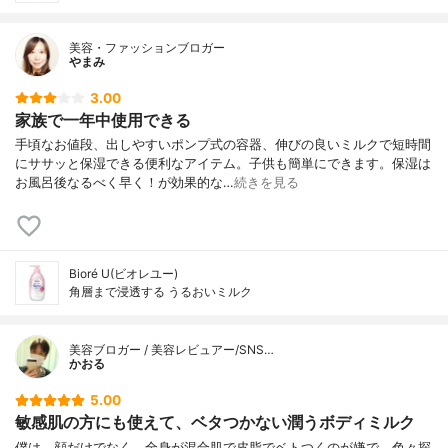
美容・ファッションブロガー
やまみ
3.00
家族で一年中使用できる
手頃なお値段、出しやすいポンプ式の容器、伸びの良いミルクで短時間
にササッと保湿できる便利なアイテム。子供も簡単にできます。保湿は
お風呂後なるべく早く！が効果的な…
続きを見る
Bioré U(ビオレユー)
角層まで浸透する うるおいミルク
美容ブロガー / 美容レビュアー/SNS…
かおる
5.00
敏感肌の方にも使えて、ベタつかない潤うボディミルク
僕は、顔だけでなく、全身が混合肌で皮脂でベトつくのが嫌で、色々探