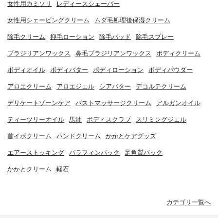
女性用カミソリ
レディースシェーバー
女性用シェービングクリーム
ムダ毛処理後保湿クリーム
除毛クリーム
抑毛ローション
除毛パッド
除毛スプレー
ブラジリアンワックス
鼻毛ブラジリアンワックス
ボディクリーム
ボディオイル
ボディバター
ボディローション
ボディパウダー
アロエクリーム
アロエジェル
シアバター
デコルテクリーム
デリケートゾーンケア
バストマッサージクリーム
アルガンオイル
ティーツリーオイル
馬油
ボディスクラブ
スリミングジェル
首イボクリーム
ハンドクリーム
かかとケアグッズ
エアーストッキング
パラフィンパック
足角質パック
かかとクリーム
軽石
カテゴリ一覧へ