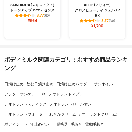
SKIN AQUA(スキンアクア)
ALLIE(アリィー)
トーンアップUVエッセンス
クロノビューティ ジェルUV
EX
3.77
(60)
¥564
3.77
(30)
¥1,700
ボディミルク関連カテゴリ：おすすめ商品ランキ
ング
日焼け止め
飲む日焼け止め
日焼け止めパウダー
サンオイル
アフターサンケア
日傘
デオドラントスプレー
デオドラントスティック
デオドラントロールオン
デオドラントウォーター
わきがクリーム(デオドラントクリーム)
ボディシート
汗止めバンド
脱毛器
毛抜き
電動毛抜き