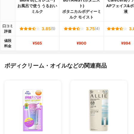
Bioré u(ビオレユー)
BOTANIST(ボタニス
CareCera(ケ
お風呂で使う うるおい
ト)
APフェイス&
ミルク
ボタニカルボディーミ
液
ルク モイスト
口コミ
3.85
(5)
3.75
(4)
3.
評価
値段
¥565
¥900
¥994
料金
ボディクリーム・オイルなどの関連商品