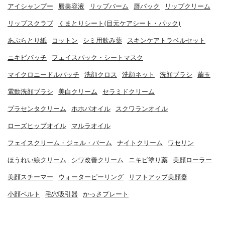
アイシャンプー
唇美容液
リップバーム
唇パック
リップクリーム
リップスクラブ
くまとりシート(目元ケアシート・パック)
あぶらとり紙
コットン
シミ用飲み薬
スキンケアトラベルセット
ニキビパッチ
フェイスパック・シートマスク
マイクロニードルパッチ
洗顔クロス
洗顔ネット
洗顔ブラシ
繭玉
電動洗顔ブラシ
美白クリーム
セラミドクリーム
プラセンタクリーム
ホホバオイル
スクワランオイル
ローズヒップオイル
マルラオイル
フェイスクリーム・ジェル・バーム
ナイトクリーム
ワセリン
ほうれい線クリーム
シワ改善クリーム
ニキビ塗り薬
美顔ローラー
美顔スチーマー
ウォーターピーリング
リフトアップ美顔器
小顔ベルト
毛穴吸引器
かっさプレート