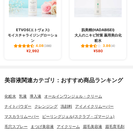
ETVOS(エトヴォス)
肌美精(HADABISEI)
モイスチャライジングローショ
大人のニキビ対策 薬用美白化
ン
粧水
4.08
3.86
(386)
(4)
¥2,992
¥580
美容液関連カテゴリ：おすすめ商品ランキング
化粧水
乳液
導入液
オールインワンジェル・クリーム
ナイトパウダー
クレンジング
洗顔料
アイメイクリムーバー
マスカラリムーバー
ピーリングジェル(スクラブ・ゴマージュ)
毛穴スプレー
まつげ美容液
アイクリーム
眉毛美容液
眉毛育毛剤