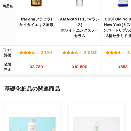
商品名
fracora(フラコラ)
AMARANTH(アマラン
CUSTOM No.3
サイタイエキス原液
ス)
New York(
ホワイトニングスノー
ンバートリプル
セラム
3種セラミド 
口コミ
3.12
(2)
3.08
(2)
3
評価
値段
¥3,780
¥10,800
¥858
料金
基礎化粧品の関連商品