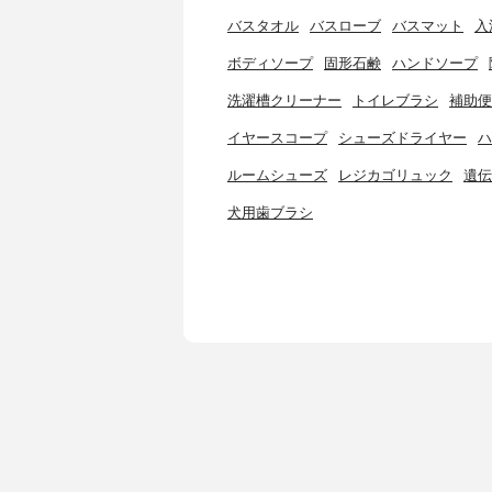
バスタオル
バスローブ
バスマット
入
ボディソープ
固形石鹸
ハンドソープ
洗濯槽クリーナー
トイレブラシ
補助便
イヤースコープ
シューズドライヤー
ハ
ルームシューズ
レジカゴリュック
遺伝
犬用歯ブラシ