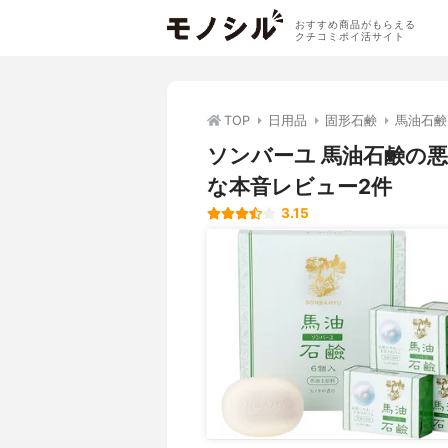
おすすめ商品がもらえる
クチコミポイ活サイト
TOP
日用品
固形石鹸
馬油石鹸
ソンバーユ 馬油石鹸の
な本音レビュー2件
3.15