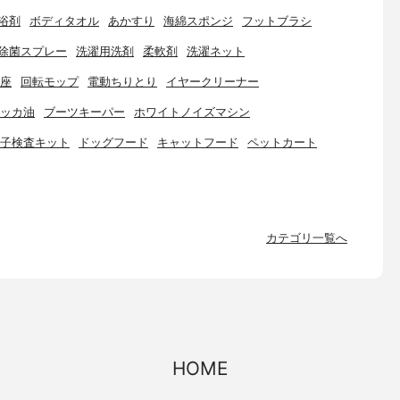
浴剤
ボディタオル
あかすり
海綿スポンジ
フットブラシ
除菌スプレー
洗濯用洗剤
柔軟剤
洗濯ネット
座
回転モップ
電動ちりとり
イヤークリーナー
ッカ油
ブーツキーパー
ホワイトノイズマシン
子検査キット
ドッグフード
キャットフード
ペットカート
カテゴリ一覧へ
HOME