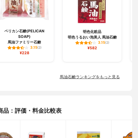
ペリカン石鹸(PELICAN
明色化粧品
SOAP)
明色うるおい泡美人 馬油石鹸
馬油ファミリー石鹸
3.15
(2)
3.15
(2)
¥582
¥228
馬油石鹸ランキングをもっと見る
商品：評価・料金比較表