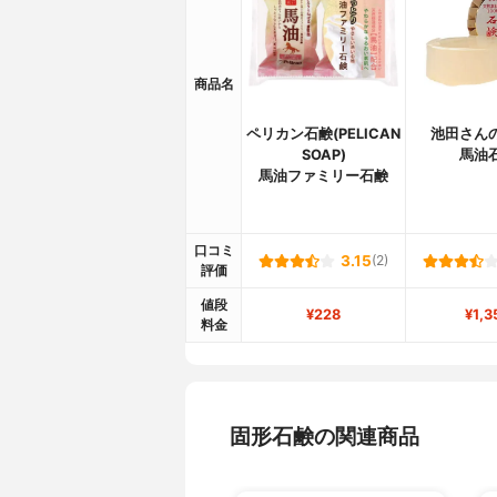
商品名
ペリカン石鹸(PELICAN
池田さん
SOAP)
馬油
馬油ファミリー石鹸
口コミ
3.15
(2)
評価
値段
¥228
¥1,3
料金
固形石鹸の関連商品