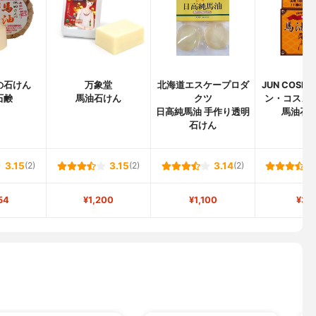
の石けん
万象堂
北海道エスケープロダ
JUN COSM
石鹸
馬油石けん
クツ
ン・コスメテ
日高純馬油 手作り透明
馬油石け
石けん
3.15
(2)
3.15
(2)
3.14
(2)
54
¥1,200
¥1,100
¥35