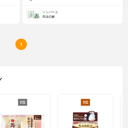
ソンバーユ
馬油石鹸
1
グ
2位
3位