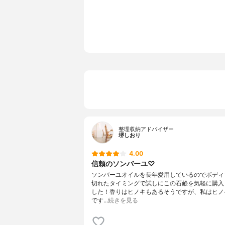
香り
ヒノキの香
分類
化粧品
整理収納アドバイザー
堺しおり
4.00
信頼のソンバーユ♡
ソンバーユオイルを長年愛用しているのでボディ
切れたタイミングで試しにこの石鹸を気軽に購入
した！香りはヒノキもあるそうですが、私はヒノ
です…
続きを見る