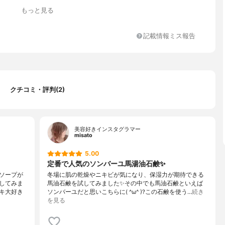
り、無香料
もっと見る
記載情報ミス報告
クチコミ・評判(2)
美容好きインスタグラマー
misato
5.00
定番で人気のソンバーユ馬湯油石鹸✨
ソープが
冬場に肌の乾燥やニキビが気になり、保湿力が期待できる
してみま
馬油石鹸を試してみました✨その中でも馬油石鹸といえば
キ大好き
ソンバーユだと思いこちらに( ^ω^ )?この石鹸を使う…
続き
を見る