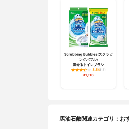
Scrubbing Bubbles(スクラビ
ングバブル)
流せるトイレブラシ
3.54
(13)
¥1,116
馬油石鹸関連カテゴリ：お