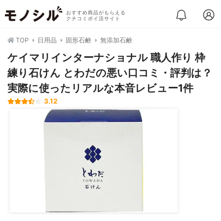
おすすめ商品がもらえる
クチコミポイ活サイト
TOP
日用品
固形石鹸
無添加石鹸
ケイマリインターナショナル 職人作り 枠
練り石けん とわだの悪い口コミ・評判は？
実際に使ったリアルな本音レビュー1件
3.12