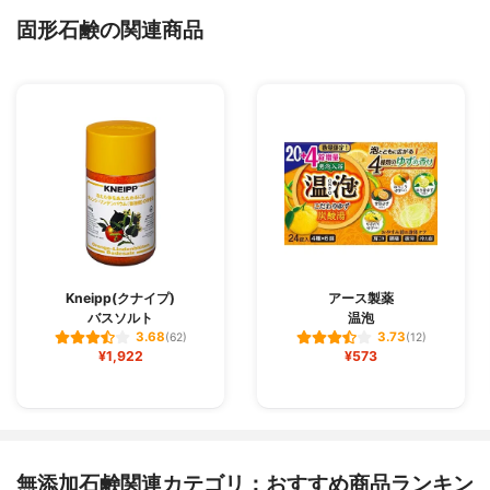
固形石鹸の関連商品
Kneipp(クナイプ)
アース製薬
バスソルト
温泡
3.68
3.73
(62)
(12)
¥1,922
¥573
無添加石鹸関連カテゴリ：おすすめ商品ランキン