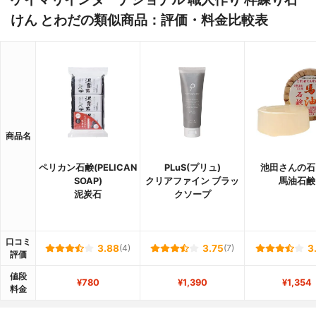
けん とわだの類似商品：評価・料金比較表
商品名
ペリカン石鹸(PELICAN
PLuS(プリュ)
池田さんの石
SOAP)
クリアファイン ブラッ
馬油石鹸
泥炭石
クソープ
口コミ
3.88
(4)
3.75
(7)
3
評価
値段
¥780
¥1,390
¥1,354
料金