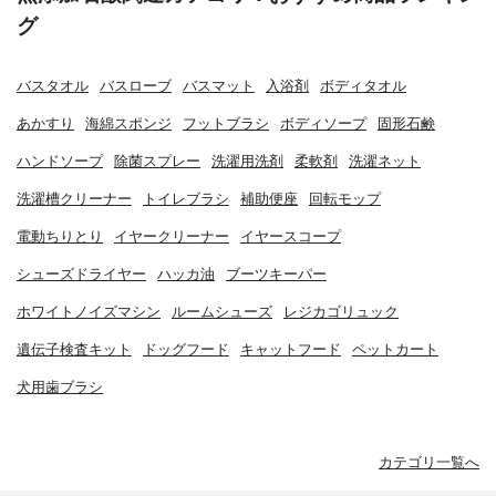
グ
バスタオル
バスローブ
バスマット
入浴剤
ボディタオル
あかすり
海綿スポンジ
フットブラシ
ボディソープ
固形石鹸
ハンドソープ
除菌スプレー
洗濯用洗剤
柔軟剤
洗濯ネット
洗濯槽クリーナー
トイレブラシ
補助便座
回転モップ
電動ちりとり
イヤークリーナー
イヤースコープ
シューズドライヤー
ハッカ油
ブーツキーパー
ホワイトノイズマシン
ルームシューズ
レジカゴリュック
遺伝子検査キット
ドッグフード
キャットフード
ペットカート
犬用歯ブラシ
カテゴリ一覧へ